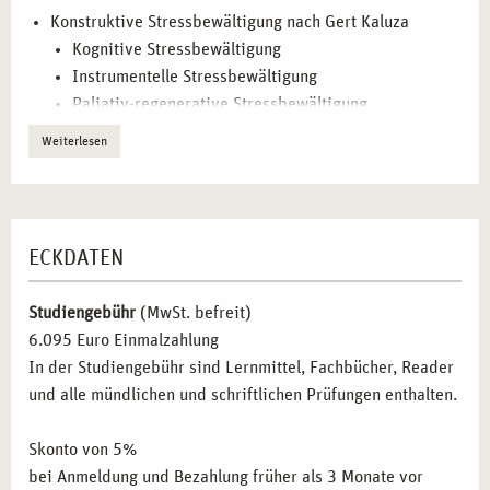
Etiik-Richtlinien aus.
Konstruktive Stressbewältigung nach Gert Kaluza
Mehr dazu finden Sie
hier
.
Kognitive Stressbewältigung
Instrumentelle Stressbewältigung
Paliativ-regenerative Stressbewältigung
Selbstwirksamkeit und Wertearbeit
Weiterlesen
Genusstraining
Krisenprophylaxe
Psychohygiene
Inhalte der Ausbildung
Systemische Beratung
ECKDATEN
Inhalte der Fortbildung
Kursleitung Autogenes Training
Inhalte der Fortbildung
Kursleitung Progressive
Studiengebühr
(MwSt. befreit)
Muskelentspannung
6.095 Euro Einmalzahlung
Inhalte der Fortbildung
Kursleitung Stressbewältigung
In der Studiengebühr sind Lernmittel, Fachbücher, Reader
Inhalte der Fortbildung
Kursleitung Stressreduktion im
und alle mündlichen und schriftlichen Prüfungen enthalten.
Alltag durch Achtsamkeitstraining
Inhalte der Fortbildung
Methodik und Didaktik
Skonto von 5%
Inhalte der Fortbildung
Train the Trainer
bei Anmeldung und Bezahlung früher als 3 Monate vor