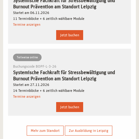
Systemische Fachkraft für Stressbewältigung und
Burnout Prävention am Standort Leipzig
Startet am 06.11.2026
PROFITIEREN SIE VON UNSERER
11 Terminblöcke + 6 zeitlich wählbare Module
LANGJÄHRIGEN ERFAHRUNG
Termine anzeigen
Jetzt buchen
Unser Aus- und Weiterbildungsangebot mit dem Abschluss
Systemische Fachkraft für Stressbewältigung und Burnout
Prophylaxe sowie Systemische/r Berater*in“ fußt auf
Teilweise online
unserer langjährigen Erfahrung im Bereich der Heil- und
Buchungscode BOPF-L-3-26
Sozialberufe. Über 180 hochqualifizierte und
Systemische Fachkraft für Stressbewältigung und
praxisorientierte Dozent*innen formen unser Team. Sie
Burnout Prävention am Standort Leipzig
unterrichten an unseren sechs bundesweiten Standorten.
Startet am 27.11.2026
14 Terminblöcke + 6 zeitlich wählbare Module
Termine anzeigen
WIE WERDE ICH SYSTEMISCHE FACHKRAFT
Jetzt buchen
FÜR STRESSBEWÄLTIGUNG UND BURNOUT
PROPHYLAXE?
Um Systemische Fachkraft zu werden, sollten Sie mit einer
Mehr zum Standort
Zur Ausbildung in Leipzig
Ausbildungsdauer von etwa 1,5 Jahren rechnen. In der