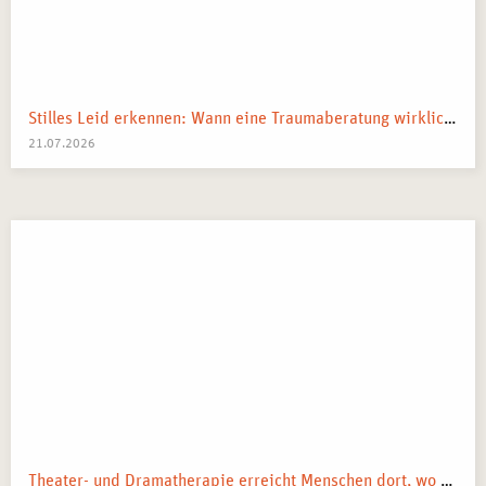
Stilles Leid erkennen: Wann eine Traumaberatung wirklich der richtige Schritt ist
21.07.2026
Theater- und Dramatherapie erreicht Menschen dort, wo Worte manchmal nicht mehr weiterkommen.