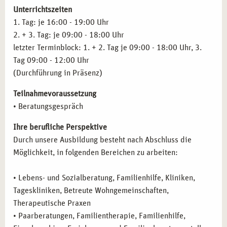
Traumatisierung von Kindern und Jugendlichen,
Unterrichtszeiten
die Hand.
rechtliche Grundlagen
1. Tag: je 16:00 - 19:00 Uhr
Sexueller Missbrauch und sexuelle Misshandlung
2. + 3. Tag: je 09:00 - 18:00 Uhr
Spezielle Dynamiken traumatischer Ereignisse in
letzter Terminblock: 1. + 2. Tag je 09:00 - 18:00 Uhr, 3.
Familien
Tag 09:00 - 12:00 Uhr
Re-Traumatisierung im Alter, Umgang mit starken
(Durchführung in Präsenz)
Emotionen
Teilnahmevoraussetzung
Traumatherapeutische Methoden der Einzelarbeit
• Beratungsgespräch
Psychohygiene
Praxistraining, Fallbeispiele und Supervision
Ihre berufliche Perspektive
Durch unsere Ausbildung besteht nach Abschluss die
Möglichkeit, in folgenden Bereichen zu arbeiten:
• Lebens- und Sozialberatung, Familienhilfe, Kliniken,
Tageskliniken, Betreute Wohngemeinschaften,
Therapeutische Praxen
• Paarberatungen, Familientherapie, Familienhilfe,