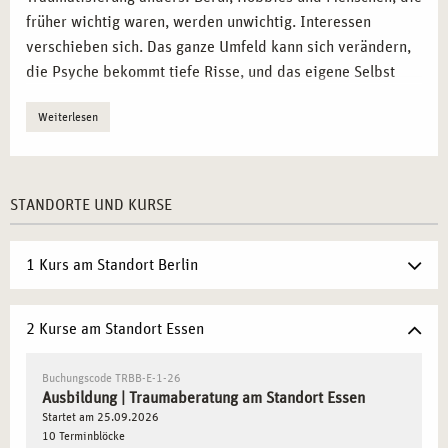
früher wichtig waren, werden unwichtig. Interessen
verschieben sich. Das ganze Umfeld kann sich verändern,
die Psyche bekommt tiefe Risse, und das eigene Selbst
wird in Frage gestellt.
Weiterlesen
Bei traumatischen Erlebnissen, ob auf körperlicher oder
psychischer Ebene, verlieren Betroffene zudem oftmals
den Bezug zu ihrem Körper oder ekeln sich regelrecht
STANDORTE UND KURSE
davor. Die
sogenannten Traumafolgestörungen
werden zur
umfassenden Belastung für den oder die Betroffene.
1 Kurs am Standort Berlin
WAS IST DIE TRAUMABERATUNG?
2 Kurse am Standort Essen
Die Traumaberatung versteht den Menschen als ein Wesen,
das aus Körper, Geist und Seele besteht. Diese sind
Buchungscode TRBB-E-1-26
Ausdruck von inneren und äußeren Prozessen. Sind sie
Ausbildung | Traumaberatung am Standort Essen
durch ein traumatisches Erlebnis aus dem Gleichgewicht
Startet am 25.09.2026
geraten, besteht akuter Handlungsbedarf. Helfen Sie
10 Terminblöcke