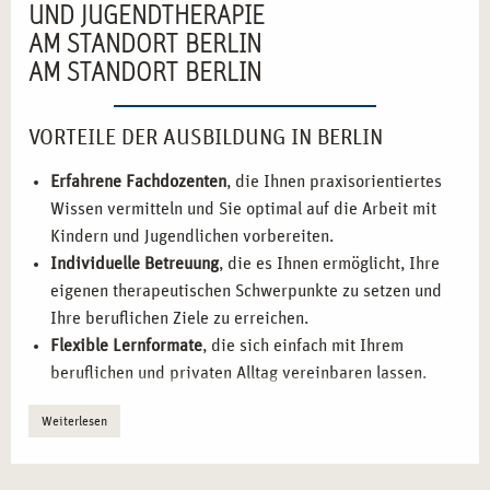
UND JUGENDTHERAPIE
AM STANDORT BERLIN
AM STANDORT BERLIN
VORTEILE DER AUSBILDUNG IN BERLIN
Erfahrene Fachdozenten
, die Ihnen praxisorientiertes
Wissen vermitteln und Sie optimal auf die Arbeit mit
Kindern und Jugendlichen vorbereiten.
Individuelle Betreuung
, die es Ihnen ermöglicht, Ihre
eigenen therapeutischen Schwerpunkte zu setzen und
Ihre beruflichen Ziele zu erreichen.
Flexible Lernformate
, die sich einfach mit Ihrem
beruflichen und privaten Alltag vereinbaren lassen.
Praxisnahe Erfahrungen
, bei denen Sie das Gelernte
Weiterlesen
direkt anwenden und Ihr Wissen vertiefen können.
Berufliche Vernetzung
, die den Austausch mit anderen
Fachleuten und zukünftigen Arbeitgebern fördert.