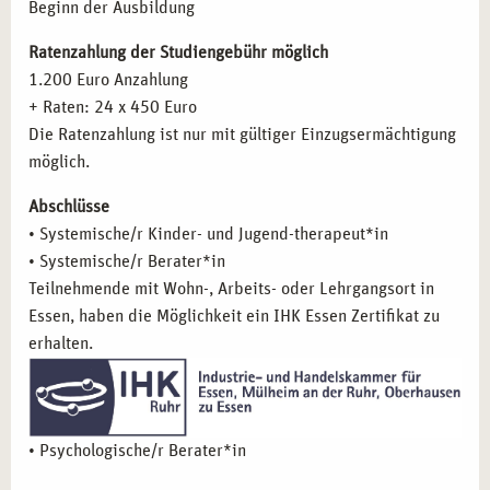
Therapeut*in erfolgreich zu arbeiten und die Zukunft von
Beginn der Ausbildung
Schwerpunk Lerntherapie
Kindern und Jugendlichen positiv zu beeinflussen.
Lese-, Rechtschreib- und Rechenschwäche
Ratenzahlung der Studiengebühr möglich
Stärkung des Selbstwertes
1.200 Euro Anzahlung
Interdisziplinäre Aspekte
+ Raten: 24 x 450 Euro
Psychopathologie in der systemischen Kinder- und
Die Ratenzahlung ist nur mit gültiger Einzugsermächtigung
Jugendtherapie und Beratung
möglich.
Intelligenzminderung
Abschlüsse
Entwicklungsstörung
• Systemische/r Kinder- und Jugend-therapeut*in
Verhaltens- und emotionale Störung
• Systemische/r Berater*in
Ressourcenorientierte praktische Methodenanwendung
Teilnehmende mit Wohn-, Arbeits- oder Lehrgangsort in
im
Essen, haben die Möglichkeit ein IHK Essen Zertifikat zu
Praxisschwerpunkt Essstörungen
erhalten.
Praxisschwerpunkt ADHS
Praxisschwerpunkt Autismus
Praxisschwerpunkt Entwicklungsstörungen
schulischer Fertigkeiten
• Psychologische/r Berater*in
Umgang mit seelischen Verletzungen
Trauma-Krisen-Suizid