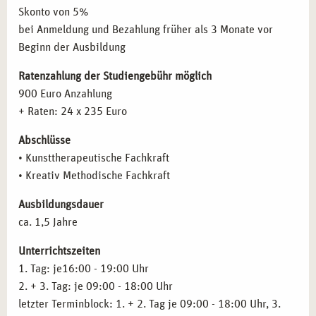
Einzelarbeit
Skonto von 5%
Gruppendynamik
vertraut gemacht, die Ihre Arbeit mit
Gruppenarbeit
bei Anmeldung und Bezahlung früher als 3 Monate vor
verschiedenen Zielgruppen unterstützen.
Gruppendynamische Prozesse
Beginn der Ausbildung
Themen- und teilnehmerzentrierte Stundenplanung
BERUFLICHE PERSPEKTIVEN NACH DER
Therapeutische Techniken: Materialkunde und Übungen
Ratenzahlung der Studiengebühr möglich
AUSBILDUNG IN BERLIN
in der Malerei
900 Euro Anzahlung
Kommunikation und Gesprächsführung
+ Raten: 24 x 235 Euro
Absolventen der
kunsttherapeutischen Praxisausbildung
Zielgruppenspezifisches Arbeiten
haben vielfältige berufliche Perspektiven. Sie können in
Abschlüsse
Kunsttherapie in der Heilpädagogik
Kunsttherapie
,
Musiktherapie
,
Traumatherapie
,
• Kunsttherapeutische Fachkraft
Kunsttherapie in der Demenzprävention und -arbeit
Demenzprävention
und
Krisenintervention
arbeiten.
• Kreativ Methodische Fachkraft
Arbeit in der Traumatherapie und Krisenintervention
Weitere Einsatzmöglichkeiten gibt es in
Therapeutischen
Arbeit mit Kindern und Jugendlichen
Praxen
,
Kliniken
,
Kindertageseinrichtungen
,
Ausbildungsdauer
Kulturpädagogik
Seniorenheimen
und
Flüchtlingshilfe
.
ca. 1,5 Jahre
Kreative Arbeit im klinischen Kontext
Psychopathologie
Unterrichtszeiten
ZIELGRUPPEN FÜR DIE AUSBILDUNG IN BERLIN
Klinische Pathologie
1. Tag: je16:00 - 19:00 Uhr
Praxistraining, Supervision und Selbsterfahrung
2. + 3. Tag: je 09:00 - 18:00 Uhr
Diese Ausbildung richtet sich an Menschen mit
Inhalte des Basismoduls
Kreativ methodische Fachkraft
letzter Terminblock: 1. + 2. Tag je 09:00 - 18:00 Uhr, 3.
künstlerischen Vorerfahrungen
, wie
Malerei
,
Fotografie