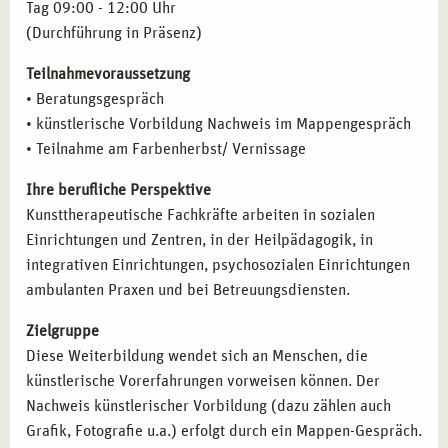
Tag 09:00 - 12:00 Uhr
oder
Grafikdesign
, sowie an Fachkräfte aus der
(Durchführung in Präsenz)
Sozialpädagogik
,
Heilpädagogik
,
Psychologie
und
Kunstpädagogik
.
Teilnahmevoraussetzung
• Beratungsgespräch
FAZIT
• künstlerische Vorbildung Nachweis im Mappengespräch
• Teilnahme am Farbenherbst/ Vernissage
Nutzen Sie die Chance, Ihre
kunsttherapeutische
Praxisausbildung
in Berlin zu beginnen. Werden Sie ein
Ihre berufliche Perspektive
Teil der
campus naturalis
-Gemeinschaft und entwickeln Sie
Kunsttherapeutische Fachkräfte arbeiten in sozialen
sich zu einer kreativen Therapeutin bzw. einem
Einrichtungen und Zentren, in der Heilpädagogik, in
Therapeuten, der mit kunsttherapeutischen Methoden
integrativen Einrichtungen, psychosozialen Einrichtungen
tiefgreifende Veränderungsprozesse bei Klienten
ambulanten Praxen und bei Betreuungsdiensten.
ermöglicht.
Zielgruppe
Diese Weiterbildung wendet sich an Menschen, die
künstlerische Vorerfahrungen vorweisen können. Der
Nachweis künstlerischer Vorbildung (dazu zählen auch
Grafik, Fotografie u.a.) erfolgt durch ein Mappen-Gespräch.