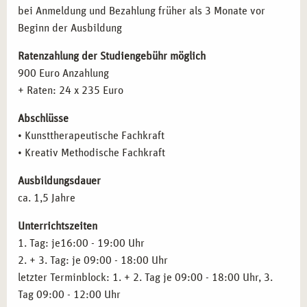
Gruppenarbeit
bei Anmeldung und Bezahlung früher als 3 Monate vor
verschiedenen Zielgruppen unterstützen.
Gruppendynamische Prozesse
Beginn der Ausbildung
Themen- und teilnehmerzentrierte Stundenplanung
BERUFLICHE PERSPEKTIVEN NACH DER
Therapeutische Techniken: Materialkunde und Übungen
Ratenzahlung der Studiengebühr möglich
AUSBILDUNG IN BERLIN
in der Malerei
900 Euro Anzahlung
Kommunikation und Gesprächsführung
+ Raten: 24 x 235 Euro
Absolventen der
kunsttherapeutischen Praxisausbildung
Zielgruppenspezifisches Arbeiten
haben vielfältige berufliche Perspektiven. Sie können in
Abschlüsse
Kunsttherapie in der Heilpädagogik
Kunsttherapie
,
Musiktherapie
,
Traumatherapie
,
• Kunsttherapeutische Fachkraft
Kunsttherapie in der Demenzprävention und -arbeit
Demenzprävention
und
Krisenintervention
arbeiten.
• Kreativ Methodische Fachkraft
Arbeit in der Traumatherapie und Krisenintervention
Weitere Einsatzmöglichkeiten gibt es in
Therapeutischen
Arbeit mit Kindern und Jugendlichen
Praxen
,
Kliniken
,
Kindertageseinrichtungen
,
Ausbildungsdauer
Kulturpädagogik
Seniorenheimen
und
Flüchtlingshilfe
.
ca. 1,5 Jahre
Kreative Arbeit im klinischen Kontext
Psychopathologie
Unterrichtszeiten
ZIELGRUPPEN FÜR DIE AUSBILDUNG IN BERLIN
Klinische Pathologie
1. Tag: je16:00 - 19:00 Uhr
Praxistraining, Supervision und Selbsterfahrung
2. + 3. Tag: je 09:00 - 18:00 Uhr
Diese Ausbildung richtet sich an Menschen mit
Inhalte des Basismoduls
Kreativ methodische Fachkraft
letzter Terminblock: 1. + 2. Tag je 09:00 - 18:00 Uhr, 3.
künstlerischen Vorerfahrungen
, wie
Malerei
,
Fotografie
Tag 09:00 - 12:00 Uhr
oder
Grafikdesign
, sowie an Fachkräfte aus der