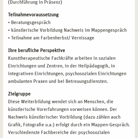
(Durchführung in Präsenz)
Sozialpädagogik
,
Heilpädagogik
,
Psychologie
und
Kunstpädagogik
.
Teilnahmevoraussetzung
• Beratungsgespräch
FAZIT
• künstlerische Vorbildung Nachweis im Mappengespräch
• Teilnahme am Farbenherbst/ Vernissage
Nutzen Sie die Chance, Ihre
kunsttherapeutische
Praxisausbildung
in Berlin zu beginnen. Werden Sie ein
Ihre berufliche Perspektive
Teil der
campus naturalis
-Gemeinschaft und entwickeln Sie
Kunsttherapeutische Fachkräfte arbeiten in sozialen
sich zu einer kreativen Therapeutin bzw. einem
Einrichtungen und Zentren, in der Heilpädagogik, in
Therapeuten, der mit kunsttherapeutischen Methoden
integrativen Einrichtungen, psychosozialen Einrichtungen
tiefgreifende Veränderungsprozesse bei Klienten
ambulanten Praxen und bei Betreuungsdiensten.
ermöglicht.
Zielgruppe
Diese Weiterbildung wendet sich an Menschen, die
künstlerische Vorerfahrungen vorweisen können. Der
Nachweis künstlerischer Vorbildung (dazu zählen auch
Grafik, Fotografie u.a.) erfolgt durch ein Mappen-Gespräch.
Verschiedenste Fachbereiche der psychosozialen