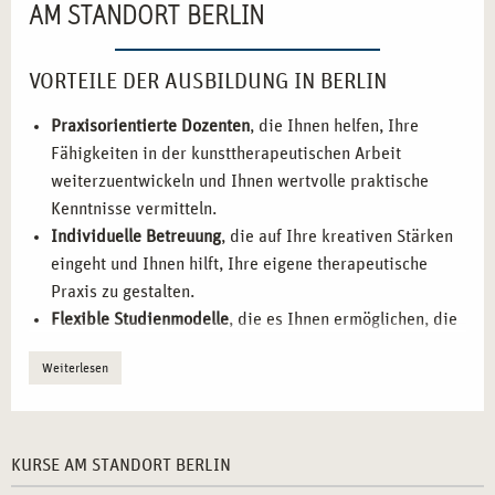
AM STANDORT BERLIN
VORTEILE DER AUSBILDUNG IN BERLIN
Praxisorientierte Dozenten
, die Ihnen helfen, Ihre
Fähigkeiten in der kunsttherapeutischen Arbeit
weiterzuentwickeln und Ihnen wertvolle praktische
Kenntnisse vermitteln.
Individuelle Betreuung
, die auf Ihre kreativen Stärken
eingeht und Ihnen hilft, Ihre eigene therapeutische
Praxis zu gestalten.
Flexible Studienmodelle
, die es Ihnen ermöglichen, die
Ausbildung mit Ihrem Berufs- und Privatleben zu
Weiterlesen
vereinbaren.
Praktische Übungen
, die es Ihnen ermöglichen, kreative
Therapiemethoden direkt in der Arbeit mit Klienten
anzuwenden.
KURSE AM STANDORT BERLIN
Berufliche Vernetzung
, die Ihnen hilft, wertvolle