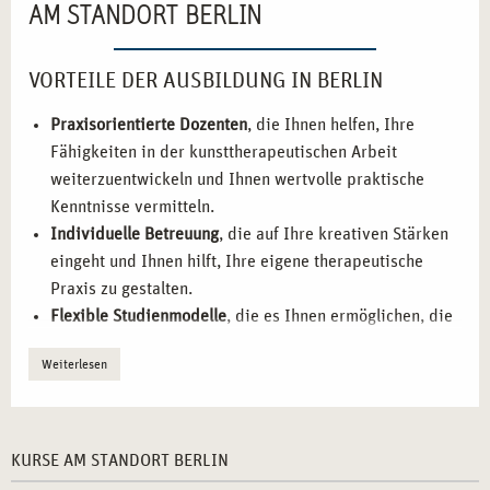
AM STANDORT BERLIN
VORTEILE DER AUSBILDUNG IN BERLIN
Praxisorientierte Dozenten
, die Ihnen helfen, Ihre
Fähigkeiten in der kunsttherapeutischen Arbeit
weiterzuentwickeln und Ihnen wertvolle praktische
Kenntnisse vermitteln.
Individuelle Betreuung
, die auf Ihre kreativen Stärken
eingeht und Ihnen hilft, Ihre eigene therapeutische
Praxis zu gestalten.
Flexible Studienmodelle
, die es Ihnen ermöglichen, die
Ausbildung mit Ihrem Berufs- und Privatleben zu
Weiterlesen
vereinbaren.
Praktische Übungen
, die es Ihnen ermöglichen, kreative
Therapiemethoden direkt in der Arbeit mit Klienten
anzuwenden.
KURSE AM STANDORT BERLIN
Berufliche Vernetzung
, die Ihnen hilft, wertvolle