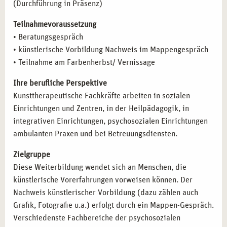
(Durchführung in Präsenz)
Sozialpädagogik
,
Heilpädagogik
,
Psychologie
und
Kunstpädagogik
.
Teilnahmevoraussetzung
• Beratungsgespräch
FAZIT
• künstlerische Vorbildung Nachweis im Mappengespräch
• Teilnahme am Farbenherbst/ Vernissage
Nutzen Sie die Chance, Ihre
kunsttherapeutische
Praxisausbildung
in Berlin zu beginnen. Werden Sie ein
Ihre berufliche Perspektive
Teil der
campus naturalis
-Gemeinschaft und entwickeln Sie
Kunsttherapeutische Fachkräfte arbeiten in sozialen
sich zu einer kreativen Therapeutin bzw. einem
Einrichtungen und Zentren, in der Heilpädagogik, in
Therapeuten, der mit kunsttherapeutischen Methoden
integrativen Einrichtungen, psychosozialen Einrichtungen
tiefgreifende Veränderungsprozesse bei Klienten
ambulanten Praxen und bei Betreuungsdiensten.
ermöglicht.
Zielgruppe
Diese Weiterbildung wendet sich an Menschen, die
künstlerische Vorerfahrungen vorweisen können. Der
Nachweis künstlerischer Vorbildung (dazu zählen auch
Grafik, Fotografie u.a.) erfolgt durch ein Mappen-Gespräch.
Verschiedenste Fachbereiche der psychosozialen