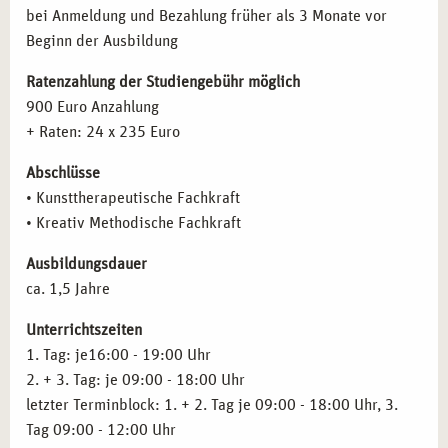
Gruppenarbeit
bei Anmeldung und Bezahlung früher als 3 Monate vor
verschiedenen Zielgruppen unterstützen.
Gruppendynamische Prozesse
Beginn der Ausbildung
Themen- und teilnehmerzentrierte Stundenplanung
BERUFLICHE PERSPEKTIVEN NACH DER
Therapeutische Techniken: Materialkunde und Übungen
Ratenzahlung der Studiengebühr möglich
AUSBILDUNG IN BERLIN
in der Malerei
900 Euro Anzahlung
Kommunikation und Gesprächsführung
+ Raten: 24 x 235 Euro
Absolventen der
kunsttherapeutischen Praxisausbildung
Zielgruppenspezifisches Arbeiten
haben vielfältige berufliche Perspektiven. Sie können in
Abschlüsse
Kunsttherapie in der Heilpädagogik
Kunsttherapie
,
Musiktherapie
,
Traumatherapie
,
• Kunsttherapeutische Fachkraft
Kunsttherapie in der Demenzprävention und -arbeit
Demenzprävention
und
Krisenintervention
arbeiten.
• Kreativ Methodische Fachkraft
Arbeit in der Traumatherapie und Krisenintervention
Weitere Einsatzmöglichkeiten gibt es in
Therapeutischen
Arbeit mit Kindern und Jugendlichen
Praxen
,
Kliniken
,
Kindertageseinrichtungen
,
Ausbildungsdauer
Kulturpädagogik
Seniorenheimen
und
Flüchtlingshilfe
.
ca. 1,5 Jahre
Kreative Arbeit im klinischen Kontext
Psychopathologie
Unterrichtszeiten
ZIELGRUPPEN FÜR DIE AUSBILDUNG IN BERLIN
Klinische Pathologie
1. Tag: je16:00 - 19:00 Uhr
Praxistraining, Supervision und Selbsterfahrung
2. + 3. Tag: je 09:00 - 18:00 Uhr
Diese Ausbildung richtet sich an Menschen mit
Inhalte des Basismoduls
Kreativ methodische Fachkraft
letzter Terminblock: 1. + 2. Tag je 09:00 - 18:00 Uhr, 3.
künstlerischen Vorerfahrungen
, wie
Malerei
,
Fotografie
Tag 09:00 - 12:00 Uhr
oder
Grafikdesign
, sowie an Fachkräfte aus der