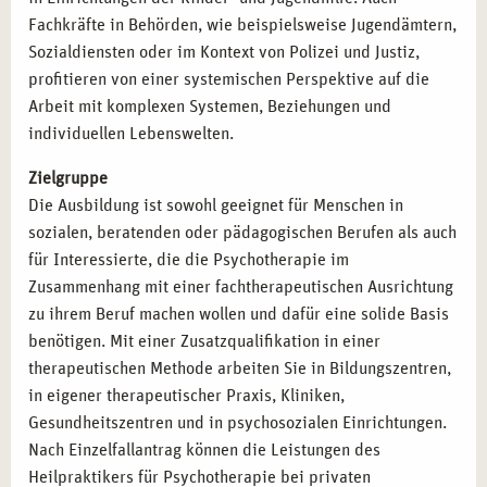
Nachweise für Ihre berufliche Weiterentwicklung:
Fachkräfte in Behörden, wie beispielsweise Jugendämtern,
Sozialdiensten oder im Kontext von Polizei und Justiz,
Abschluss „Systemischer Therapeut“
mit
profitieren von einer systemischen Perspektive auf die
praxisorientierter Ausrichtung.
Arbeit mit komplexen Systemen, Beziehungen und
Zusatzqualifikation als systemischer oder
individuellen Lebenswelten.
psychologischer Berater:
Vielfältig einsetzbar in
Therapie, Beratung und Coaching.
Zielgruppe
Vorbereitung auf den Heilpraktiker Psychotherapie:
Die Ausbildung ist sowohl geeignet für Menschen in
Optionale Prüfungsergänzung zur selbständigen
sozialen, beratenden oder pädagogischen Berufen als auch
therapeutischen Arbeit.
für Interessierte, die die Psychotherapie im
Zusammenhang mit einer fachtherapeutischen Ausrichtung
zu ihrem Beruf machen wollen und dafür eine solide Basis
CAMPUS NATURALIS BERLIN: LERNEN MIT
HALTUNG UND KOMPETENZ
benötigen. Mit einer Zusatzqualifikation in einer
therapeutischen Methode arbeiten Sie in Bildungszentren,
An unserem Standort in Berlin erleben Sie Ausbildung auf
in eigener therapeutischer Praxis, Kliniken,
höchstem fachlichem Niveau, verbunden mit einem
Gesundheitszentren und in psychosozialen Einrichtungen.
wertschätzenden Menschenbild und individuellem
Nach Einzelfallantrag können die Leistungen des
Lernraum. Unsere Dozent*innen begleiten Sie mit
Heilpraktikers für Psychotherapie bei privaten