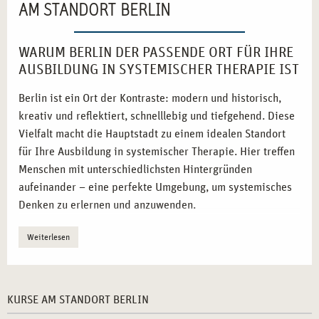
AM STANDORT BERLIN
WARUM BERLIN DER PASSENDE ORT FÜR IHRE
AUSBILDUNG IN SYSTEMISCHER THERAPIE IST
Berlin ist ein Ort der Kontraste: modern und historisch,
kreativ und reflektiert, schnelllebig und tiefgehend. Diese
Vielfalt macht die Hauptstadt zu einem idealen Standort
für Ihre Ausbildung in systemischer Therapie. Hier treffen
Menschen mit unterschiedlichsten Hintergründen
aufeinander – eine perfekte Umgebung, um systemisches
Denken zu erlernen und anzuwenden.
Vielschichtige soziale Realitäten:
In Berlin begegnen
Weiterlesen
Sie einer Fülle an Lebensentwürfen, die Ihre
systemische Perspektive bereichern.
Großer Bedarf an therapeutisch qualifizierten
KURSE AM STANDORT BERLIN
Fachkräften:
Die Nachfrage nach systemischer Beratung