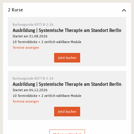
in sozialen und therapeutischen Einrichtungen ist hoch.
Starke Vernetzung mit Fachstellen und Praxisorten:
2 Kurse
Kooperationen mit Kliniken, Beratungsstellen und
sozialen Trägern bieten praxisnahe Lernmöglichkeiten.
Buchungscode BSTT-B-2-26
Ausbildung | Systemische Therapie am Standort Berlin
Inspirierendes kulturelles Umfeld:
Kunst, Musik,
Startet am 31.08.2026
Literatur und Theater schaffen Impulse für kreative und
10 Terminblöcke + 2 zeitlich wählbare Module
empathische Beratungsarbeit.
Termine anzeigen
Innovative Bildungslandschaft:
Zahlreiche Hochschulen
Jetzt buchen
und Institute mit Schwerpunkt auf Psychologie, Soziales
und Therapie.
Buchungscode BSTT-B-3-26
Ausbildung | Systemische Therapie am Standort Berlin
SYSTEMISCHES ARBEITEN LERNEN IN DER
Startet am 04.12.2026
VIELFALT BERLINS
10 Terminblöcke + 2 zeitlich wählbare Module
Termine anzeigen
Unsere Ausbildung zur systemischen Therapie in Berlin
Jetzt buchen
vermittelt Ihnen nicht nur fundiertes Wissen, sondern
schult Sie darin, systemische Prozesse in ihrer ganzen
Tiefe zu erkennen und zu gestalten. Sie lernen, mit