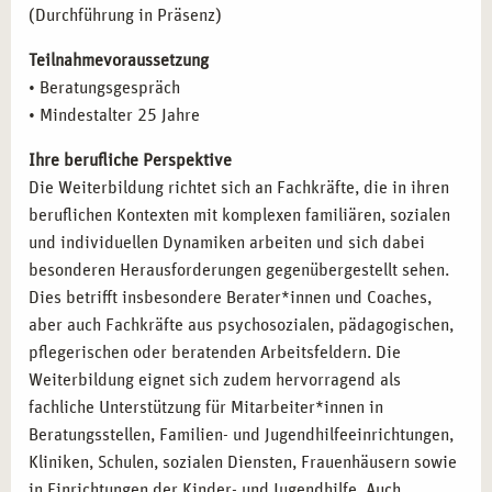
(Durchführung in Präsenz)
Gruppen in komplexen Lebenssituationen.
Selbstständige Tätigkeit als systemischer Coach oder
Teilnahmevoraussetzung
Therapeut:
Eröffnen Sie Ihre eigene Praxis und
• Beratungsgespräch
gestalten Sie individuelle Beratungsprozesse.
• Mindestalter 25 Jahre
Arbeit mit Familien, Teams und Gruppen:
Moderieren
und begleiten Sie Veränderungsprozesse zielgerichtet
Ihre berufliche Perspektive
und nachhaltig.
Die Weiterbildung richtet sich an Fachkräfte, die in ihren
Tätigkeit in Bildung, Gesundheit und Pflege:
Bringen Sie
beruflichen Kontexten mit komplexen familiären, sozialen
systemische Kompetenzen in Ihre Berufsfelder ein und
und individuellen Dynamiken arbeiten und sich dabei
gestalten Sie Prozesse neu.
besonderen Herausforderungen gegenübergestellt sehen.
Fachliche Spezialisierung durch Weiterbildung:
Dies betrifft insbesondere Berater*innen und Coaches,
Vertiefen Sie Ihr Profil mit weiteren Methoden oder der
aber auch Fachkräfte aus psychosozialen, pädagogischen,
Prüfung zum Heilpraktiker für Psychotherapie.
pflegerischen oder beratenden Arbeitsfeldern. Die
Weiterbildung eignet sich zudem hervorragend als
fachliche Unterstützung für Mitarbeiter*innen in
ANERKANNTE ABSCHLÜSSE FÜR IHRE
Beratungsstellen, Familien- und Jugendhilfeeinrichtungen,
THERAPEUTISCHE LAUFBAHN
Kliniken, Schulen, sozialen Diensten, Frauenhäusern sowie
Nach erfolgreicher Teilnahme erhalten Sie qualifizierte
in Einrichtungen der Kinder- und Jugendhilfe. Auch