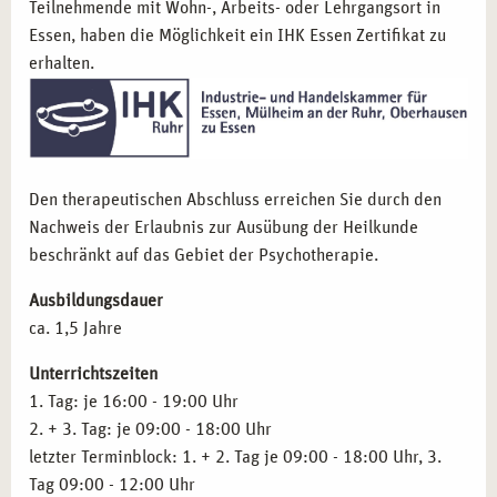
Teilnehmende mit Wohn-, Arbeits- oder Lehrgangsort in
Einsteiger in die Beratungs- oder Therapiepraxis,
die
Essen, haben die Möglichkeit ein IHK Essen Zertifikat zu
systemische Kompetenz aufbauen möchten.
erhalten.
Lehrende, Trainer und Coaches,
die Menschen
ganzheitlich begleiten wollen.
Pädagogische Fachkräfte,
die ihre Kommunikation und
Konfliktkompetenz erweitern möchten.
Menschen mit Interesse an Selbstreflexion und innerem
Den therapeutischen Abschluss erreichen Sie durch den
Wachstum,
die systemische Denkmodelle privat oder
Nachweis der Erlaubnis zur Ausübung der Heilkunde
beruflich nutzen wollen.
beschränkt auf das Gebiet der Psychotherapie.
BERUFLICHE ENTWICKLUNG MIT
Ausbildungsdauer
SYSTEMISCHER THERAPIE IN BERLIN
ca. 1,5 Jahre
Mit der Ausbildung in systemischer Therapie erweitern Sie
Unterrichtszeiten
nicht nur Ihre beruflichen Handlungskompetenzen, sondern
1. Tag: je 16:00 - 19:00 Uhr
erschließen sich vielfältige neue Arbeitsfelder:
2. + 3. Tag: je 09:00 - 18:00 Uhr
letzter Terminblock: 1. + 2. Tag je 09:00 - 18:00 Uhr, 3.
Systemische Beratung in psychosozialen Einrichtungen:
Tag 09:00 - 12:00 Uhr
Arbeiten Sie professionell mit Einzelnen, Paaren oder