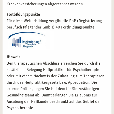
langjähriger Erfahrung und systemischer Klarheit. Entfalten
Krankenversicherungen abgerechnet werden.
Sie Ihre Kompetenzen dort, wo Vielfalt gelebt wird: mitten
Fortbildungspunkte
in Berlin.
Für diese Weiterbildung vergibt die RbP (Registrierung
beruflich Pflegender GmbH) 40 Fortbildungspunkte.
Hinweis
Den therapeutischen Abschluss erreichen Sie durch die
zusätzliche Belegung Heilpraktiker für Psychotherapie
oder mit einem Nachweis der Zulassung zum Therapieren
durch das Heilpraktikergesetz bzw. Approbation. Die
externe Prüfung legen Sie bei dem für Sie zuständigen
Gesundheitsamt ab. Damit erlangen Sie Erlaubnis zur
Ausübung der Heilkunde beschränkt auf das Gebiet der
Psychotherapie.