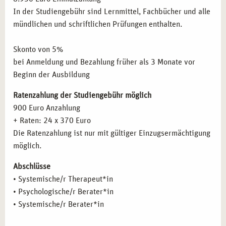
therapeutische Sicherheit gewinnen.
In der Studiengebühr sind Lernmittel, Fachbücher und alle
Integration rechtlicher Grundlagen und
mündlichen und schriftlichen Prüfungen enthalten.
Heilpraktikerwissen:
Für eine mögliche Tätigkeit mit
heilkundlicher Ausrichtung.
Skonto von 5%
Fallarbeit, Methodentraining und Praxistransfer:
Lernen
bei Anmeldung und Bezahlung früher als 3 Monate vor
Sie anhand konkreter Situationen, systemische
Beginn der Ausbildung
Interventionen umzusetzen.
Ratenzahlung der Studiengebühr möglich
900 Euro Anzahlung
FÜR WEN SICH DIE AUSBILDUNG ZUR
+ Raten: 24 x 370 Euro
SYSTEMISCHEN THERAPIE IN BERLIN EIGNET
Die Ratenzahlung ist nur mit gültiger Einzugsermächtigung
Unsere Ausbildung richtet sich an Menschen, die mit
möglich.
anderen Menschen arbeiten und neue Perspektiven für
Abschlüsse
ihre berufliche Praxis suchen:
• Systemische/r Therapeut*in
• Psychologische/r Berater*in
Berufstätige aus sozialen, medizinischen oder
• Systemische/r Berater*in
psychologischen Arbeitsfeldern
mit dem Wunsch nach
professioneller Weiterentwicklung.