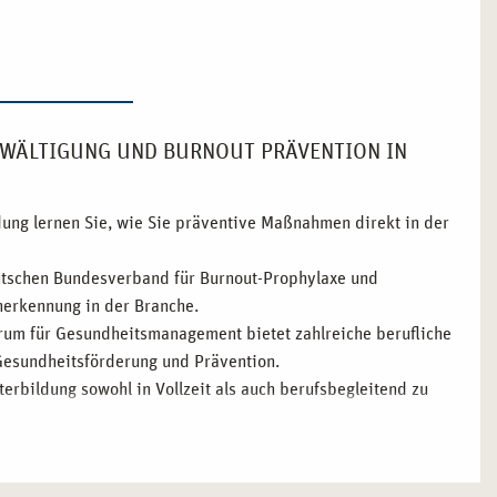
BEWÄLTIGUNG UND BURNOUT PRÄVENTION IN
ldung lernen Sie, wie Sie präventive Maßnahmen direkt in der
utschen Bundesverband für Burnout-Prophylaxe und
Anerkennung in der Branche.
trum für Gesundheitsmanagement bietet zahlreiche berufliche
Gesundheitsförderung und Prävention.
terbildung sowohl in Vollzeit als auch berufsbegleitend zu
gut mit der Weiterbildung vereinbaren können.
erer Dozenten, die Ihnen praxisnahes und fundiertes Wissen
nwenden können.