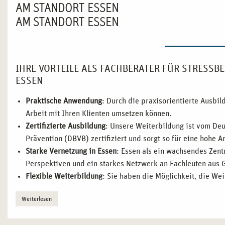
AM STANDORT ESSEN
AM STANDORT ESSEN
IHRE VORTEILE ALS FACHBERATER FÜR STRESS
ESSEN
Praktische Anwendung
: Durch die praxisorientierte Ausbi
Arbeit mit Ihren Klienten umsetzen können.
Zertifizierte Ausbildung
: Unsere Weiterbildung ist vom De
Prävention (DBVB) zertifiziert und sorgt so für eine hohe 
Starke Vernetzung in Essen
: Essen als ein wachsendes Zen
Perspektiven und ein starkes Netzwerk an Fachleuten aus 
Flexible Weiterbildung
: Sie haben die Möglichkeit, die Wei
absolvieren, sodass Sie Ihre beruflichen Verpflichtungen 
Weiterlesen
Erfahrene Dozenten
: Profitieren Sie von der Expertise uns
vermitteln, das Sie direkt in Ihrer beruflichen Tätigkeit a