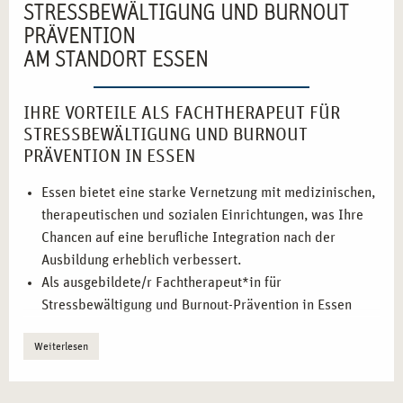
STRESSBEWÄLTIGUNG UND BURNOUT
PRÄVENTION
AM STANDORT ESSEN
IHRE VORTEILE ALS FACHTHERAPEUT FÜR
STRESSBEWÄLTIGUNG UND BURNOUT
PRÄVENTION IN ESSEN
Essen bietet eine starke Vernetzung mit medizinischen,
therapeutischen und sozialen Einrichtungen, was Ihre
Chancen auf eine berufliche Integration nach der
Ausbildung erheblich verbessert.
Als ausgebildete/r Fachtherapeut*in für
Stressbewältigung und Burnout-Prävention in Essen
profitieren Sie von einer dynamischen
Weiterlesen
Stadtentwicklung, die stark auf Gesundheit und
Prävention ausgerichtet ist.
Durch die praxisorientierte Ausbildung in Essen haben