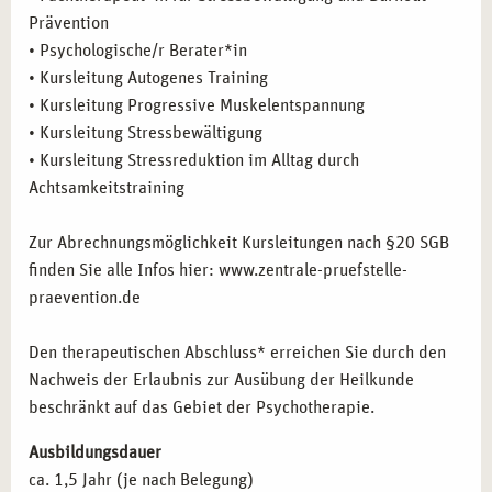
Prävention
die ihre therapeutische Arbeit mit präventiven
• Psychologische/r Berater*in
Maßnahmen ergänzen möchten.
• Kursleitung Autogenes Training
Führungskräfte und Betriebsräte,
die im Bereich des
• Kursleitung Progressive Muskelentspannung
betrieblichen Gesundheitsmanagements tätig sind und
• Kursleitung Stressbewältigung
ihre Aufgaben im Bereich Stressbewältigung und
• Kursleitung Stressreduktion im Alltag durch
Burnout-Prävention erweitern möchten.
Achtsamkeitstraining
BERUFLICHE PERSPEKTIVEN NACH DER
Zur Abrechnungsmöglichkeit Kursleitungen nach §20 SGB
AUSBILDUNG ZUM FACHTHERAPEUTEN FÜR
finden Sie alle Infos hier: www.zentrale-pruefstelle-
STRESSBEWÄLTIGUNG UND BURNOUT
praevention.de
PRÄVENTION IN ESSEN
Nach Abschluss der Ausbildung in Essen eröffnet sich
Den therapeutischen Abschluss* erreichen Sie durch den
Ihnen eine breite Palette an beruflichen Möglichkeiten:
Nachweis der Erlaubnis zur Ausübung der Heilkunde
beschränkt auf das Gebiet der Psychotherapie.
Betriebliche Gesundheitsförderung und Coaching:
Arbeiten Sie als Fachkraft im Gesundheitsmanagement
Ausbildungsdauer
und bieten Sie Präventionsprogramme für Unternehmen
ca. 1,5 Jahr (je nach Belegung)