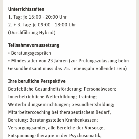
und Organisationen an.
Unterrichtszeiten
Weiterbildungseinrichtungen und Gesundheitsberatung:
1. Tag: je 16:00 - 20:00 Uhr
Leiten Sie Seminare und Schulungen im Bereich
2. + 3. Tag: je 09:00 - 18:00 Uhr
Stressbewältigung und Burnout-Prävention in
(Durchführung Hybrid)
Bildungseinrichtungen oder privatwirtschaftlichen
Unternehmen.
Teilnahmevoraussetzung
Therapeutische Arbeit in Kliniken und
• Beratungsgespräch
Rehabilitationszentren:
Setzen Sie Ihr Wissen in der
• Mindestalter von 23 Jahren (zur Prüfungszulassung beim
therapeutischen Arbeit mit Klienten*innen ein und
Gesundheitsamt muss das 25. Lebensjahr vollendet sein)
helfen Sie dabei, langfristige Lösungen für
stressbedingte Erkrankungen zu finden.
Ihre berufliche Perspektive
Selbstständige Tätigkeit:
Gründen Sie Ihre eigene
Betriebliche Gesundheitsförderung; Personalwesen;
Praxis für Stressbewältigung und Burnout-Prävention
innerbetriebliche Weiterbildung; Training;
und bieten Sie Beratung, Coaching und
Weiterbildungseinrichtungen; Gesundheitsbildung;
Präventionsmaßnahmen für Einzelpersonen oder
Mitarbeitercoaching bei therapeutischem Bedarf;
Gruppen an.
Beratung; Beratungsstellen Krankenkassen;
Versorgungsämter, alle Bereiche der Vorsorge,
Entspannungstherapie in der Psychosomatik,