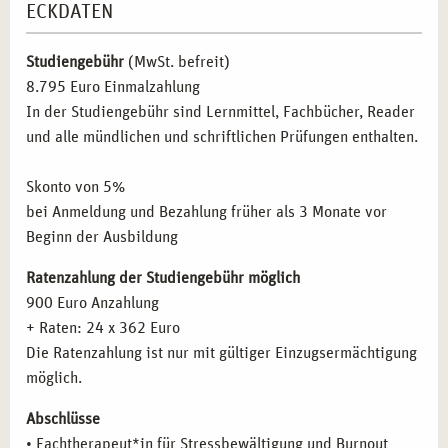
ECKDATEN
Inhalte der Fortbildung
Anatomie und Pysiologie
ZIELGRUPPEN FÜR DIE AUSBILDUNG ZUM
Inhalte der Fortbildung
Kursleitung Autogenes Training
Studiengebühr
(MwSt. befreit)
FACHTHERAPEUTEN FÜR
Inhalte der Fortbildung
Kursleitung Progressive
8.795 Euro Einmalzahlung
STRESSBEWÄLTIGUNG UND BURNOUT
Muskelentspannung
PRÄVENTION IN ESSEN
In der Studiengebühr sind Lernmittel, Fachbücher, Reader
Inhalte der Fortbildung
Kursleitung Stressbewältigung
und alle mündlichen und schriftlichen Prüfungen enthalten.
Inhalte der Fortbildung
Kursleitung Stressreduktion im
Diese Weiterbildung richtet sich an:
Alltag durch Achtsamkeitstraining
Skonto von 5%
Fachkräfte aus dem Gesundheits- und Sozialwesen,
die
Inhalte der Fortbildung
Methodik und Didaktik
bei Anmeldung und Bezahlung früher als 3 Monate vor
ihr Wissen um Methoden zur Stressbewältigung und
Inhalte der Fortbildung
Train the Trainer
Beginn der Ausbildung
Burnout-Prävention erweitern möchten.
Personen aus der Personal- und Unternehmensberatung,
Ratenzahlung der Studiengebühr möglich
die in der betrieblichen Gesundheitsförderung tätig
900 Euro Anzahlung
sind oder werden wollen.
+ Raten: 24 x 362 Euro
Therapeuten, Coaches und Berater,
die auf den Bereich
Die Ratenzahlung ist nur mit gültiger Einzugsermächtigung
der psychischen Gesundheit und Stressbewältigung
möglich.
spezialisiert sind oder sich darauf spezialisieren
Abschlüsse
möchten.
• Fachtherapeut*in für Stressbewältigung und Burnout
Mitarbeiter*innen aus sozialen und pflegenden Berufen,