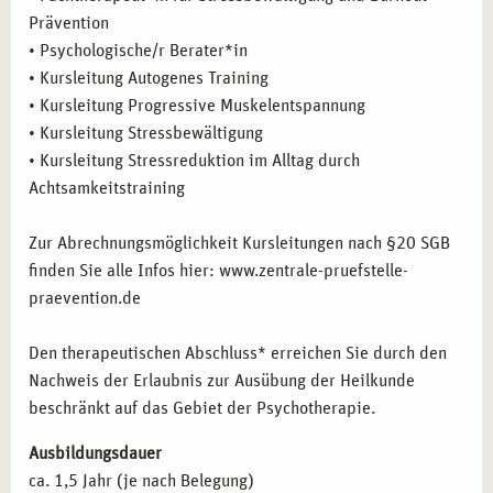
Prävention
die ihre therapeutische Arbeit mit präventiven
• Psychologische/r Berater*in
Maßnahmen ergänzen möchten.
• Kursleitung Autogenes Training
Führungskräfte und Betriebsräte,
die im Bereich des
• Kursleitung Progressive Muskelentspannung
betrieblichen Gesundheitsmanagements tätig sind und
• Kursleitung Stressbewältigung
ihre Aufgaben im Bereich Stressbewältigung und
• Kursleitung Stressreduktion im Alltag durch
Burnout-Prävention erweitern möchten.
Achtsamkeitstraining
BERUFLICHE PERSPEKTIVEN NACH DER
Zur Abrechnungsmöglichkeit Kursleitungen nach §20 SGB
AUSBILDUNG ZUM FACHTHERAPEUTEN FÜR
finden Sie alle Infos hier: www.zentrale-pruefstelle-
STRESSBEWÄLTIGUNG UND BURNOUT
praevention.de
PRÄVENTION IN ESSEN
Nach Abschluss der Ausbildung in Essen eröffnet sich
Den therapeutischen Abschluss* erreichen Sie durch den
Ihnen eine breite Palette an beruflichen Möglichkeiten:
Nachweis der Erlaubnis zur Ausübung der Heilkunde
beschränkt auf das Gebiet der Psychotherapie.
Betriebliche Gesundheitsförderung und Coaching:
Arbeiten Sie als Fachkraft im Gesundheitsmanagement
Ausbildungsdauer
und bieten Sie Präventionsprogramme für Unternehmen
ca. 1,5 Jahr (je nach Belegung)