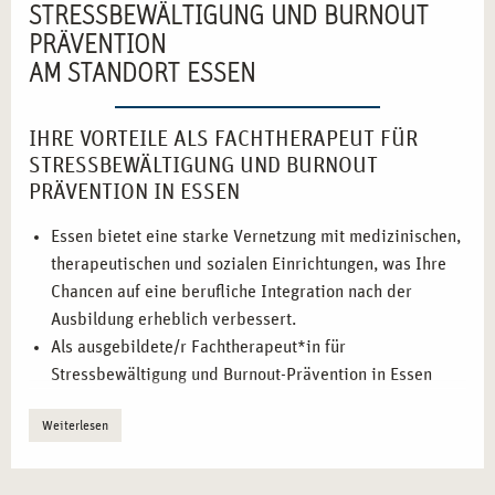
STRESSBEWÄLTIGUNG UND BURNOUT
PRÄVENTION
AM STANDORT ESSEN
IHRE VORTEILE ALS FACHTHERAPEUT FÜR
STRESSBEWÄLTIGUNG UND BURNOUT
PRÄVENTION IN ESSEN
Essen bietet eine starke Vernetzung mit medizinischen,
therapeutischen und sozialen Einrichtungen, was Ihre
Chancen auf eine berufliche Integration nach der
Ausbildung erheblich verbessert.
Als ausgebildete/r Fachtherapeut*in für
Stressbewältigung und Burnout-Prävention in Essen
profitieren Sie von einer dynamischen
Weiterlesen
Stadtentwicklung, die stark auf Gesundheit und
Prävention ausgerichtet ist.
Durch die praxisorientierte Ausbildung in Essen haben