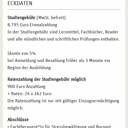
ECKDATEN
Inhalte der Fortbildung
Anatomie und Pysiologie
ZIELGRUPPEN FÜR DIE AUSBILDUNG ZUM
Inhalte der Fortbildung
Kursleitung Autogenes Training
Studiengebühr
(MwSt. befreit)
FACHTHERAPEUTEN FÜR
Inhalte der Fortbildung
Kursleitung Progressive
8.795 Euro Einmalzahlung
STRESSBEWÄLTIGUNG UND BURNOUT
Muskelentspannung
PRÄVENTION IN ESSEN
In der Studiengebühr sind Lernmittel, Fachbücher, Reader
Inhalte der Fortbildung
Kursleitung Stressbewältigung
und alle mündlichen und schriftlichen Prüfungen enthalten.
Inhalte der Fortbildung
Kursleitung Stressreduktion im
Diese Weiterbildung richtet sich an:
Alltag durch Achtsamkeitstraining
Skonto von 5%
Fachkräfte aus dem Gesundheits- und Sozialwesen,
die
Inhalte der Fortbildung
Methodik und Didaktik
bei Anmeldung und Bezahlung früher als 3 Monate vor
ihr Wissen um Methoden zur Stressbewältigung und
Inhalte der Fortbildung
Train the Trainer
Beginn der Ausbildung
Burnout-Prävention erweitern möchten.
Personen aus der Personal- und Unternehmensberatung,
Ratenzahlung der Studiengebühr möglich
die in der betrieblichen Gesundheitsförderung tätig
900 Euro Anzahlung
sind oder werden wollen.
+ Raten: 24 x 362 Euro
Therapeuten, Coaches und Berater,
die auf den Bereich
Die Ratenzahlung ist nur mit gültiger Einzugsermächtigung
der psychischen Gesundheit und Stressbewältigung
möglich.
spezialisiert sind oder sich darauf spezialisieren
Abschlüsse
möchten.
• Fachtherapeut*in für Stressbewältigung und Burnout
Mitarbeiter*innen aus sozialen und pflegenden Berufen,