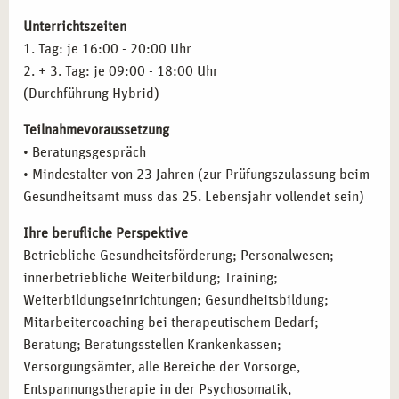
und Organisationen an.
Unterrichtszeiten
Weiterbildungseinrichtungen und Gesundheitsberatung:
1. Tag: je 16:00 - 20:00 Uhr
Leiten Sie Seminare und Schulungen im Bereich
2. + 3. Tag: je 09:00 - 18:00 Uhr
Stressbewältigung und Burnout-Prävention in
(Durchführung Hybrid)
Bildungseinrichtungen oder privatwirtschaftlichen
Unternehmen.
Teilnahmevoraussetzung
Therapeutische Arbeit in Kliniken und
• Beratungsgespräch
Rehabilitationszentren:
Setzen Sie Ihr Wissen in der
• Mindestalter von 23 Jahren (zur Prüfungszulassung beim
therapeutischen Arbeit mit Klienten*innen ein und
Gesundheitsamt muss das 25. Lebensjahr vollendet sein)
helfen Sie dabei, langfristige Lösungen für
stressbedingte Erkrankungen zu finden.
Ihre berufliche Perspektive
Selbstständige Tätigkeit:
Gründen Sie Ihre eigene
Betriebliche Gesundheitsförderung; Personalwesen;
Praxis für Stressbewältigung und Burnout-Prävention
innerbetriebliche Weiterbildung; Training;
und bieten Sie Beratung, Coaching und
Weiterbildungseinrichtungen; Gesundheitsbildung;
Präventionsmaßnahmen für Einzelpersonen oder
Mitarbeitercoaching bei therapeutischem Bedarf;
Gruppen an.
Beratung; Beratungsstellen Krankenkassen;
Versorgungsämter, alle Bereiche der Vorsorge,
Entspannungstherapie in der Psychosomatik,