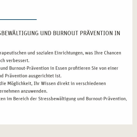
SSBEWÄLTIGUNG UND BURNOUT PRÄVENTION IN
erapeutischen und sozialen Einrichtungen, was Ihre Chancen
ich verbessert.
und Burnout-Prävention in Essen profitieren Sie von einer
d Prävention ausgerichtet ist.
die Möglichkeit, Ihr Wissen direkt in verschiedenen
Unternehmen anzuwenden.
ten im Bereich der Stressbewältigung und Burnout-Prävention,
Theorie und Praxis flexibel miteinander zu verbinden, sodass
tändige*r erfolgreich tätig sein können.