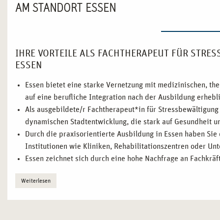
AM STANDORT ESSEN
IHRE VORTEILE ALS FACHTHERAPEUT FÜR STRE
ESSEN
Essen bietet eine starke Vernetzung mit medizinischen, th
auf eine berufliche Integration nach der Ausbildung erhebl
Als ausgebildete/r Fachtherapeut*in für Stressbewältigung 
dynamischen Stadtentwicklung, die stark auf Gesundheit un
Durch die praxisorientierte Ausbildung in Essen haben Sie 
Institutionen wie Kliniken, Rehabilitationszentren oder 
Essen zeichnet sich durch eine hohe Nachfrage an Fachkräf
was Ihnen ausgezeichnete berufliche Perspektiven bietet.
Weiterlesen
Unsere berufsbegleitende Ausbildung ermöglicht es Ihnen, 
Sie sowohl in Ihrem beruflichen Umfeld als auch als Selbsts