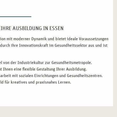
IHRE AUSBILDUNG IN ESSEN
ition mit moderner Dynamik und bietet ideale Voraussetzungen
h durch ihre Innovationskraft im Gesundheitssektor aus und ist
el von der Industriekultur zur Gesundheitsmetropole.
 Ihnen eine flexible Gestaltung Ihrer Ausbildung.
rbeit mit sozialen Einrichtungen und Gesundheitszentren.
ld für kreatives und praxisnahes Lernen.
 AUSBILDUNG ZUM HEILPRAKTIKER FÜR
achsender Bedeutung im Gesundheitswesen bietet Essen ideale