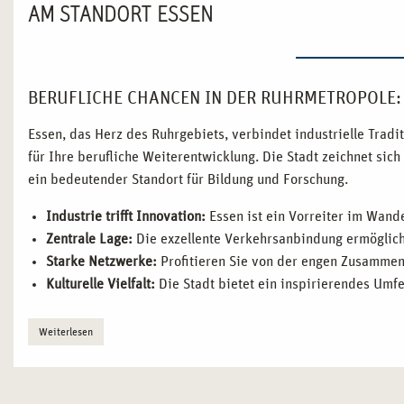
AM STANDORT ESSEN
BERUFLICHE CHANCEN IN DER RUHRMETROPOLE: 
Essen, das Herz des Ruhrgebiets, verbindet industrielle Trad
für Ihre berufliche Weiterentwicklung. Die Stadt zeichnet sic
ein bedeutender Standort für Bildung und Forschung.
Industrie trifft Innovation:
Essen ist ein Vorreiter im Wand
Zentrale Lage:
Die exzellente Verkehrsanbindung ermöglicht
Starke Netzwerke:
Profitieren Sie von der engen Zusammena
Kulturelle Vielfalt:
Die Stadt bietet ein inspirierendes Umfe
WARUM ESSEN DER IDEALE STANDORT FÜR IHRE
Weiterlesen
PSYCHOTHERAPIE IST
Essen steht für Wandel und Fortschritt. Als eine Stadt mit w