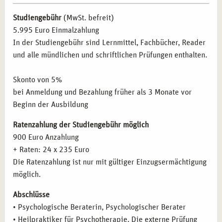
psychotherapeutische Methoden in ihre Arbeit
Die Geschichte der Psychotherapie – die wichtigsten
integrieren möchten.
Studiengebühr
(MwSt. befreit)
Therapierichtungen und Modelle
Pädagogische Fachkräfte:
Lehrer und Erzieher, die
5.995 Euro Einmalzahlung
Psychoanalyse (Freud)
ihren Umgang mit psychischen Belastungen
In der Studiengebühr sind Lernmittel, Fachbücher, Reader
Analytische Psychologie (Jung)
professionalisieren wollen.
und alle mündlichen und schriftlichen Prüfungen enthalten.
Individualpsychologie (Adler)
Selbstständige:
Menschen, die eine eigene Praxis
Verhaltenstherapie
gründen möchten.
Skonto von 5%
Gesprächstherapie (Rogers)
Quereinsteiger:
Interessierte, die einen neuen
bei Anmeldung und Bezahlung früher als 3 Monate vor
Systemische Therapie
beruflichen Schwerpunkt im Gesundheitswesen suchen.
Beginn der Ausbildung
Gestalttherapie (Perls)
Transaktionsanalyse (Berne)
Ratenzahlung der Studiengebühr möglich
BERUFLICHE PERSPEKTIVEN NACH DER
Körpertherapeutische Verfahren
900 Euro Anzahlung
AUSBILDUNG IN ESSEN
Kreativtherapeutische Verfahren
+ Raten: 24 x 235 Euro
Kinder- und Jugendtherapie
Die Ratenzahlung ist nur mit gültiger Einzugsermächtigung
Nach Abschluss Ihrer Ausbildung stehen Ihnen in Essen
Psychopathologie: Psychische Störungen
möglich.
vielfältige Karrieremöglichkeiten offen. Nutzen Sie Ihre
Diagnoseschema ICD-10
neuen Qualifikationen in den folgenden Bereichen:
Abschlüsse
Psychischer und psychopathologischer Befund
• Psychologische Beraterin, Psychologischer Berater
Eigene Praxis:
Flexibilität und Vielfalt durch
Organisch bedingte Störungen
• Heilpraktiker für Psychotherapie. Die externe Prüfung
selbstbestimmtes Arbeiten in der psychologischen
Substanzinduzierte Störungen