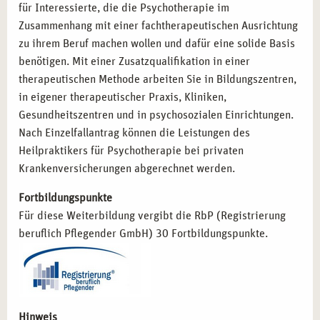
Psychologischer Berater:
Kompetenz in der
für Interessierte, die die Psychotherapie im
psychologischen Beratung und Betreuung.
Zusammenhang mit einer fachtherapeutischen Ausrichtung
zu ihrem Beruf machen wollen und dafür eine solide Basis
benötigen. Mit einer Zusatzqualifikation in einer
MIT CAMPUS NATURALIS IN ESSEN
therapeutischen Methode arbeiten Sie in Bildungszentren,
ERFOLGREICH STARTEN
in eigener therapeutischer Praxis, Kliniken,
Entscheiden Sie sich für die Ausbildung zum Heilpraktiker
Gesundheitszentren und in psychosozialen Einrichtungen.
für Psychotherapie bei campus naturalis in Essen und
Nach Einzelfallantrag können die Leistungen des
legen Sie den Grundstein für Ihre berufliche Zukunft. Mit
Heilpraktikers für Psychotherapie bei privaten
erfahrenen Dozenten, praxisnahen Lehrinhalten und einer
Krankenversicherungen abgerechnet werden.
inspirierenden Umgebung bieten wir Ihnen die besten
Fortbildungspunkte
Voraussetzungen, um Ihre Karriere im Gesundheitswesen
Für diese Weiterbildung vergibt die RbP (Registrierung
erfolgreich zu starten. Lassen Sie uns gemeinsam Ihre
beruflich Pflegender GmbH) 30 Fortbildungspunkte.
Ziele erreichen und Ihre beruflichen Visionen
verwirklichen!
Hinweis