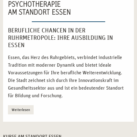
PSYCHOTHERAPIE
AM STANDORT ESSEN
BERUFLICHE CHANCEN IN DER
RUHRMETROPOLE: IHRE AUSBILDUNG IN
ESSEN
Essen, das Herz des Ruhrgebiets, verbindet industrielle
Tradition mit moderner Dynamik und bietet ideale
Voraussetzungen für Ihre berufliche Weiterentwicklung.
Die Stadt zeichnet sich durch ihre Innovationskraft im
Gesundheitssektor aus und ist ein bedeutender Standort
für Bildung und Forschung.
Industrie trifft Innovation:
Essen ist ein Vorreiter im
Weiterlesen
Wandel von der Industriekultur zur
Gesundheitsmetropole.
Zentrale Lage:
Die exzellente Verkehrsanbindung
KURSE AM STANDORT ESSEN