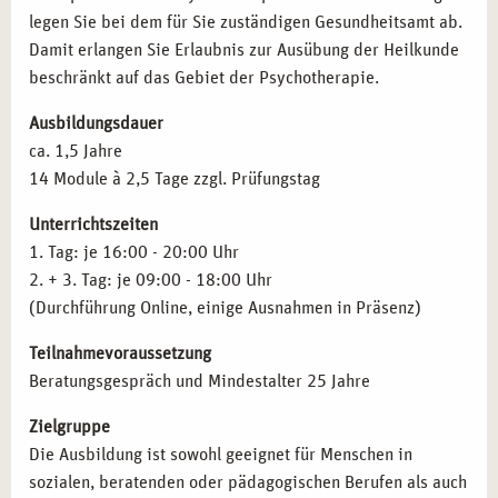
legen Sie bei dem für Sie zuständigen Gesundheitsamt ab.
Beratung.
Schizophrenien
Damit erlangen Sie Erlaubnis zur Ausübung der Heilkunde
Angestelltenverhältnisse:
Mitarbeit in Therapiezentren,
Aﬀektive Störungen
beschränkt auf das Gebiet der Psychotherapie.
sozialen Einrichtungen oder Rehabilitationskliniken.
Neurotische Störungen
Coaching und Training:
Durchführung von Workshops
Verhaltensauﬀälligkeiten mit körperlichen Störungen
Ausbildungsdauer
und Seminaren zur mentalen Gesundheit.
Persönlichkeitsstörungen
ca. 1,5 Jahre
Spezialisierung:
Weiterbildung in Traumatherapie,
Intelligenzminderung
14 Module à 2,5 Tage zzgl. Prüfungstag
Kinder- und Jugendtherapie oder Verhaltenstherapie.
Entwicklungsstörungen
Lehrtätigkeit:
Ausbildung angehender Heilpraktiker
Störungen in Kindheit und Jugend
Unterrichtszeiten
und Weitergabe Ihres Wissens.
Prüfungstraining für die amtsärztliche Überprüfung
1. Tag: je 16:00 - 20:00 Uhr
Gesetzeskunde
2. + 3. Tag: je 09:00 - 18:00 Uhr
Therapieanträge
QUALIFIKATIONEN NACH IHRER AUSBILDUNG
(Durchführung Online, einige Ausnahmen in Präsenz)
Pharmakotherapie
IN ESSEN
Teilnahmevoraussetzung
Inhalte der Fortbildung
Anatomie und Pysiologie
Mit erfolgreichem Abschluss können Sie folgende
Beratungsgespräch und Mindestalter 25 Jahre
Qualifikationen erwerben:
Zielgruppe
Heilpraktiker für Psychotherapie:
Zulassung zur
Die Ausbildung ist sowohl geeignet für Menschen in
therapeutischen Arbeit nach bestandener Prüfung.
sozialen, beratenden oder pädagogischen Berufen als auch