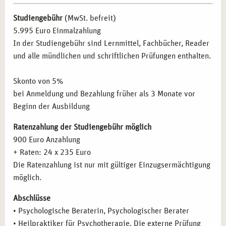
psychotherapeutische Methoden in ihre Arbeit
Die Geschichte der Psychotherapie – die wichtigsten
integrieren möchten.
Studiengebühr
(MwSt. befreit)
Therapierichtungen und Modelle
Pädagogische Fachkräfte:
Lehrer und Erzieher, die
5.995 Euro Einmalzahlung
Psychoanalyse (Freud)
ihren Umgang mit psychischen Belastungen
In der Studiengebühr sind Lernmittel, Fachbücher, Reader
Analytische Psychologie (Jung)
professionalisieren wollen.
und alle mündlichen und schriftlichen Prüfungen enthalten.
Individualpsychologie (Adler)
Selbstständige:
Menschen, die eine eigene Praxis
Verhaltenstherapie
gründen möchten.
Skonto von 5%
Gesprächstherapie (Rogers)
Quereinsteiger:
Interessierte, die einen neuen
bei Anmeldung und Bezahlung früher als 3 Monate vor
Systemische Therapie
beruflichen Schwerpunkt im Gesundheitswesen suchen.
Beginn der Ausbildung
Gestalttherapie (Perls)
Transaktionsanalyse (Berne)
Ratenzahlung der Studiengebühr möglich
BERUFLICHE PERSPEKTIVEN NACH DER
Körpertherapeutische Verfahren
900 Euro Anzahlung
AUSBILDUNG IN ESSEN
Kreativtherapeutische Verfahren
+ Raten: 24 x 235 Euro
Kinder- und Jugendtherapie
Die Ratenzahlung ist nur mit gültiger Einzugsermächtigung
Nach Abschluss Ihrer Ausbildung stehen Ihnen in Essen
Psychopathologie: Psychische Störungen
möglich.
vielfältige Karrieremöglichkeiten offen. Nutzen Sie Ihre
Diagnoseschema ICD-10
neuen Qualifikationen in den folgenden Bereichen:
Abschlüsse
Psychischer und psychopathologischer Befund
• Psychologische Beraterin, Psychologischer Berater
Eigene Praxis:
Flexibilität und Vielfalt durch
Organisch bedingte Störungen
• Heilpraktiker für Psychotherapie. Die externe Prüfung
selbstbestimmtes Arbeiten in der psychologischen
Substanzinduzierte Störungen