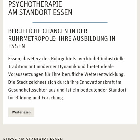
PSYCHOTHERAPIE
AM STANDORT ESSEN
BERUFLICHE CHANCEN IN DER
RUHRMETROPOLE: IHRE AUSBILDUNG IN
ESSEN
Essen, das Herz des Ruhrgebiets, verbindet industrielle
Tradition mit moderner Dynamik und bietet ideale
Voraussetzungen für Ihre berufliche Weiterentwicklung.
Die Stadt zeichnet sich durch ihre Innovationskraft im
Gesundheitssektor aus und ist ein bedeutender Standort
für Bildung und Forschung.
Industrie trifft Innovation:
Essen ist ein Vorreiter im
Weiterlesen
Wandel von der Industriekultur zur
Gesundheitsmetropole.
Zentrale Lage:
Die exzellente Verkehrsanbindung
KURSE AM STANDORT ESSEN