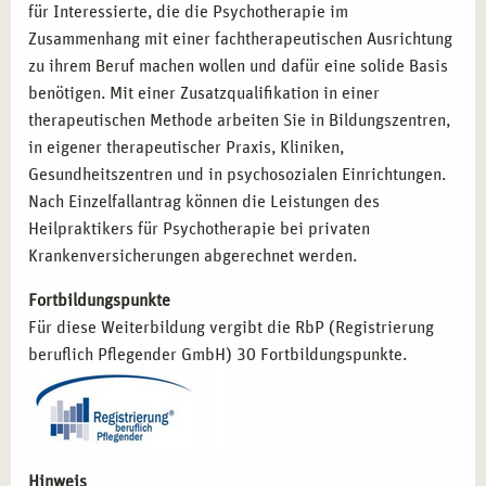
Psychologischer Berater:
Kompetenz in der
für Interessierte, die die Psychotherapie im
psychologischen Beratung und Betreuung.
Zusammenhang mit einer fachtherapeutischen Ausrichtung
zu ihrem Beruf machen wollen und dafür eine solide Basis
benötigen. Mit einer Zusatzqualifikation in einer
MIT CAMPUS NATURALIS IN ESSEN
therapeutischen Methode arbeiten Sie in Bildungszentren,
ERFOLGREICH STARTEN
in eigener therapeutischer Praxis, Kliniken,
Entscheiden Sie sich für die Ausbildung zum Heilpraktiker
Gesundheitszentren und in psychosozialen Einrichtungen.
für Psychotherapie bei campus naturalis in Essen und
Nach Einzelfallantrag können die Leistungen des
legen Sie den Grundstein für Ihre berufliche Zukunft. Mit
Heilpraktikers für Psychotherapie bei privaten
erfahrenen Dozenten, praxisnahen Lehrinhalten und einer
Krankenversicherungen abgerechnet werden.
inspirierenden Umgebung bieten wir Ihnen die besten
Fortbildungspunkte
Voraussetzungen, um Ihre Karriere im Gesundheitswesen
Für diese Weiterbildung vergibt die RbP (Registrierung
erfolgreich zu starten. Lassen Sie uns gemeinsam Ihre
beruflich Pflegender GmbH) 30 Fortbildungspunkte.
Ziele erreichen und Ihre beruflichen Visionen
verwirklichen!
Hinweis