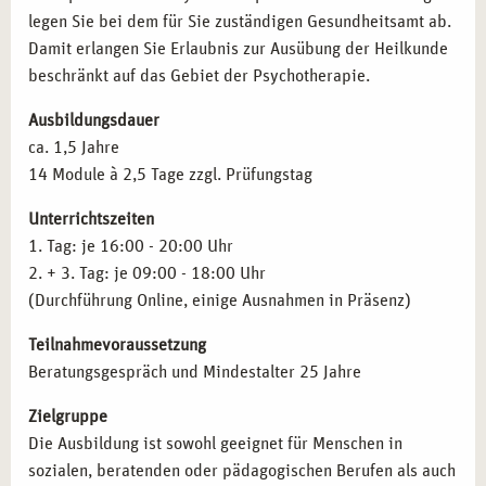
legen Sie bei dem für Sie zuständigen Gesundheitsamt ab.
Beratung.
Schizophrenien
Damit erlangen Sie Erlaubnis zur Ausübung der Heilkunde
Angestelltenverhältnisse:
Mitarbeit in Therapiezentren,
Aﬀektive Störungen
beschränkt auf das Gebiet der Psychotherapie.
sozialen Einrichtungen oder Rehabilitationskliniken.
Neurotische Störungen
Coaching und Training:
Durchführung von Workshops
Verhaltensauﬀälligkeiten mit körperlichen Störungen
Ausbildungsdauer
und Seminaren zur mentalen Gesundheit.
Persönlichkeitsstörungen
ca. 1,5 Jahre
Spezialisierung:
Weiterbildung in Traumatherapie,
Intelligenzminderung
14 Module à 2,5 Tage zzgl. Prüfungstag
Kinder- und Jugendtherapie oder Verhaltenstherapie.
Entwicklungsstörungen
Lehrtätigkeit:
Ausbildung angehender Heilpraktiker
Störungen in Kindheit und Jugend
Unterrichtszeiten
und Weitergabe Ihres Wissens.
Prüfungstraining für die amtsärztliche Überprüfung
1. Tag: je 16:00 - 20:00 Uhr
Gesetzeskunde
2. + 3. Tag: je 09:00 - 18:00 Uhr
Therapieanträge
QUALIFIKATIONEN NACH IHRER AUSBILDUNG
(Durchführung Online, einige Ausnahmen in Präsenz)
Pharmakotherapie
IN ESSEN
Teilnahmevoraussetzung
Inhalte der Fortbildung
Anatomie und Pysiologie
Mit erfolgreichem Abschluss können Sie folgende
Beratungsgespräch und Mindestalter 25 Jahre
Qualifikationen erwerben:
Zielgruppe
Heilpraktiker für Psychotherapie:
Zulassung zur
Die Ausbildung ist sowohl geeignet für Menschen in
therapeutischen Arbeit nach bestandener Prüfung.
sozialen, beratenden oder pädagogischen Berufen als auch