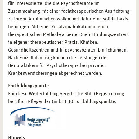
Psychologischer Berater:
Kompetenz in der
für Interessierte, die die Psychotherapie im
psychologischen Beratung und Betreuung.
Zusammenhang mit einer fachtherapeutischen Ausrichtung
zu ihrem Beruf machen wollen und dafür eine solide Basis
benötigen. Mit einer Zusatzqualifikation in einer
MIT CAMPUS NATURALIS IN ESSEN
therapeutischen Methode arbeiten Sie in Bildungszentren,
ERFOLGREICH STARTEN
in eigener therapeutischer Praxis, Kliniken,
Entscheiden Sie sich für die Ausbildung zum Heilpraktiker
Gesundheitszentren und in psychosozialen Einrichtungen.
für Psychotherapie bei campus naturalis in Essen und
Nach Einzelfallantrag können die Leistungen des
legen Sie den Grundstein für Ihre berufliche Zukunft. Mit
Heilpraktikers für Psychotherapie bei privaten
erfahrenen Dozenten, praxisnahen Lehrinhalten und einer
Krankenversicherungen abgerechnet werden.
inspirierenden Umgebung bieten wir Ihnen die besten
Fortbildungspunkte
Voraussetzungen, um Ihre Karriere im Gesundheitswesen
Für diese Weiterbildung vergibt die RbP (Registrierung
erfolgreich zu starten. Lassen Sie uns gemeinsam Ihre
beruflich Pflegender GmbH) 30 Fortbildungspunkte.
Ziele erreichen und Ihre beruflichen Visionen
verwirklichen!
Hinweis