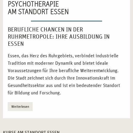
PSYCHOTHERAPIE
AM STANDORT ESSEN
BERUFLICHE CHANCEN IN DER
RUHRMETROPOLE: IHRE AUSBILDUNG IN
ESSEN
Essen, das Herz des Ruhrgebiets, verbindet industrielle
Tradition mit moderner Dynamik und bietet ideale
Voraussetzungen für Ihre berufliche Weiterentwicklung.
Die Stadt zeichnet sich durch ihre Innovationskraft im
Gesundheitssektor aus und ist ein bedeutender Standort
für Bildung und Forschung.
Industrie trifft Innovation:
Essen ist ein Vorreiter im
Weiterlesen
Wandel von der Industriekultur zur
Gesundheitsmetropole.
Zentrale Lage:
Die exzellente Verkehrsanbindung
KURSE AM STANDORT ESSEN