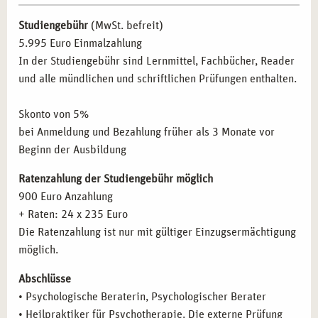
psychotherapeutische Methoden in ihre Arbeit
Die Geschichte der Psychotherapie – die wichtigsten
integrieren möchten.
Studiengebühr
(MwSt. befreit)
Therapierichtungen und Modelle
Pädagogische Fachkräfte:
Lehrer und Erzieher, die
5.995 Euro Einmalzahlung
Psychoanalyse (Freud)
ihren Umgang mit psychischen Belastungen
In der Studiengebühr sind Lernmittel, Fachbücher, Reader
Analytische Psychologie (Jung)
professionalisieren wollen.
und alle mündlichen und schriftlichen Prüfungen enthalten.
Individualpsychologie (Adler)
Selbstständige:
Menschen, die eine eigene Praxis
Verhaltenstherapie
gründen möchten.
Skonto von 5%
Gesprächstherapie (Rogers)
Quereinsteiger:
Interessierte, die einen neuen
bei Anmeldung und Bezahlung früher als 3 Monate vor
Systemische Therapie
beruflichen Schwerpunkt im Gesundheitswesen suchen.
Beginn der Ausbildung
Gestalttherapie (Perls)
Transaktionsanalyse (Berne)
Ratenzahlung der Studiengebühr möglich
BERUFLICHE PERSPEKTIVEN NACH DER
Körpertherapeutische Verfahren
900 Euro Anzahlung
AUSBILDUNG IN ESSEN
Kreativtherapeutische Verfahren
+ Raten: 24 x 235 Euro
Kinder- und Jugendtherapie
Die Ratenzahlung ist nur mit gültiger Einzugsermächtigung
Nach Abschluss Ihrer Ausbildung stehen Ihnen in Essen
Psychopathologie: Psychische Störungen
möglich.
vielfältige Karrieremöglichkeiten offen. Nutzen Sie Ihre
Diagnoseschema ICD-10
neuen Qualifikationen in den folgenden Bereichen:
Abschlüsse
Psychischer und psychopathologischer Befund
• Psychologische Beraterin, Psychologischer Berater
Eigene Praxis:
Flexibilität und Vielfalt durch
Organisch bedingte Störungen
• Heilpraktiker für Psychotherapie. Die externe Prüfung
selbstbestimmtes Arbeiten in der psychologischen
Substanzinduzierte Störungen