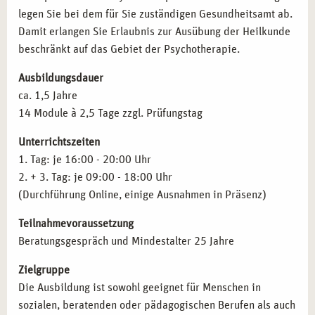
legen Sie bei dem für Sie zuständigen Gesundheitsamt ab.
Beratung.
Schizophrenien
Damit erlangen Sie Erlaubnis zur Ausübung der Heilkunde
Angestelltenverhältnisse:
Mitarbeit in Therapiezentren,
Aﬀektive Störungen
beschränkt auf das Gebiet der Psychotherapie.
sozialen Einrichtungen oder Rehabilitationskliniken.
Neurotische Störungen
Coaching und Training:
Durchführung von Workshops
Verhaltensauﬀälligkeiten mit körperlichen Störungen
Ausbildungsdauer
und Seminaren zur mentalen Gesundheit.
Persönlichkeitsstörungen
ca. 1,5 Jahre
Spezialisierung:
Weiterbildung in Traumatherapie,
Intelligenzminderung
14 Module à 2,5 Tage zzgl. Prüfungstag
Kinder- und Jugendtherapie oder Verhaltenstherapie.
Entwicklungsstörungen
Lehrtätigkeit:
Ausbildung angehender Heilpraktiker
Störungen in Kindheit und Jugend
Unterrichtszeiten
und Weitergabe Ihres Wissens.
Prüfungstraining für die amtsärztliche Überprüfung
1. Tag: je 16:00 - 20:00 Uhr
Gesetzeskunde
2. + 3. Tag: je 09:00 - 18:00 Uhr
Therapieanträge
QUALIFIKATIONEN NACH IHRER AUSBILDUNG
(Durchführung Online, einige Ausnahmen in Präsenz)
Pharmakotherapie
IN ESSEN
Teilnahmevoraussetzung
Inhalte der Fortbildung
Anatomie und Pysiologie
Mit erfolgreichem Abschluss können Sie folgende
Beratungsgespräch und Mindestalter 25 Jahre
Qualifikationen erwerben:
Zielgruppe
Heilpraktiker für Psychotherapie:
Zulassung zur
Die Ausbildung ist sowohl geeignet für Menschen in
therapeutischen Arbeit nach bestandener Prüfung.
sozialen, beratenden oder pädagogischen Berufen als auch