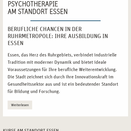
PSYCHOTHERAPIE
AM STANDORT ESSEN
BERUFLICHE CHANCEN IN DER
RUHRMETROPOLE: IHRE AUSBILDUNG IN
ESSEN
Essen, das Herz des Ruhrgebiets, verbindet industrielle
Tradition mit moderner Dynamik und bietet ideale
Voraussetzungen für Ihre berufliche Weiterentwicklung.
Die Stadt zeichnet sich durch ihre Innovationskraft im
Gesundheitssektor aus und ist ein bedeutender Standort
für Bildung und Forschung.
Industrie trifft Innovation:
Essen ist ein Vorreiter im
Weiterlesen
Wandel von der Industriekultur zur
Gesundheitsmetropole.
Zentrale Lage:
Die exzellente Verkehrsanbindung
KURSE AM STANDORT ESSEN