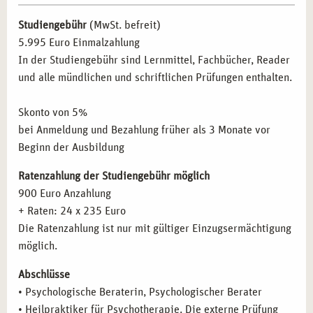
psychotherapeutische Methoden in ihre Arbeit
Die Geschichte der Psychotherapie – die wichtigsten
integrieren möchten.
Studiengebühr
(MwSt. befreit)
Therapierichtungen und Modelle
Pädagogische Fachkräfte:
Lehrer und Erzieher, die
5.995 Euro Einmalzahlung
Psychoanalyse (Freud)
ihren Umgang mit psychischen Belastungen
In der Studiengebühr sind Lernmittel, Fachbücher, Reader
Analytische Psychologie (Jung)
professionalisieren wollen.
und alle mündlichen und schriftlichen Prüfungen enthalten.
Individualpsychologie (Adler)
Selbstständige:
Menschen, die eine eigene Praxis
Verhaltenstherapie
gründen möchten.
Skonto von 5%
Gesprächstherapie (Rogers)
Quereinsteiger:
Interessierte, die einen neuen
bei Anmeldung und Bezahlung früher als 3 Monate vor
Systemische Therapie
beruflichen Schwerpunkt im Gesundheitswesen suchen.
Beginn der Ausbildung
Gestalttherapie (Perls)
Transaktionsanalyse (Berne)
Ratenzahlung der Studiengebühr möglich
BERUFLICHE PERSPEKTIVEN NACH DER
Körpertherapeutische Verfahren
900 Euro Anzahlung
AUSBILDUNG IN ESSEN
Kreativtherapeutische Verfahren
+ Raten: 24 x 235 Euro
Kinder- und Jugendtherapie
Die Ratenzahlung ist nur mit gültiger Einzugsermächtigung
Nach Abschluss Ihrer Ausbildung stehen Ihnen in Essen
Psychopathologie: Psychische Störungen
möglich.
vielfältige Karrieremöglichkeiten offen. Nutzen Sie Ihre
Diagnoseschema ICD-10
neuen Qualifikationen in den folgenden Bereichen:
Abschlüsse
Psychischer und psychopathologischer Befund
• Psychologische Beraterin, Psychologischer Berater
Eigene Praxis:
Flexibilität und Vielfalt durch
Organisch bedingte Störungen
• Heilpraktiker für Psychotherapie. Die externe Prüfung
selbstbestimmtes Arbeiten in der psychologischen
Substanzinduzierte Störungen