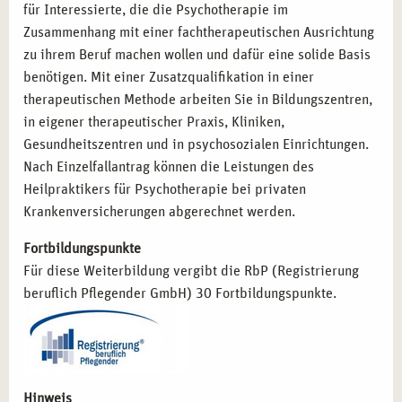
Psychologischer Berater:
Kompetenz in der
für Interessierte, die die Psychotherapie im
psychologischen Beratung und Betreuung.
Zusammenhang mit einer fachtherapeutischen Ausrichtung
zu ihrem Beruf machen wollen und dafür eine solide Basis
benötigen. Mit einer Zusatzqualifikation in einer
MIT CAMPUS NATURALIS IN ESSEN
therapeutischen Methode arbeiten Sie in Bildungszentren,
ERFOLGREICH STARTEN
in eigener therapeutischer Praxis, Kliniken,
Entscheiden Sie sich für die Ausbildung zum Heilpraktiker
Gesundheitszentren und in psychosozialen Einrichtungen.
für Psychotherapie bei campus naturalis in Essen und
Nach Einzelfallantrag können die Leistungen des
legen Sie den Grundstein für Ihre berufliche Zukunft. Mit
Heilpraktikers für Psychotherapie bei privaten
erfahrenen Dozenten, praxisnahen Lehrinhalten und einer
Krankenversicherungen abgerechnet werden.
inspirierenden Umgebung bieten wir Ihnen die besten
Fortbildungspunkte
Voraussetzungen, um Ihre Karriere im Gesundheitswesen
Für diese Weiterbildung vergibt die RbP (Registrierung
erfolgreich zu starten. Lassen Sie uns gemeinsam Ihre
beruflich Pflegender GmbH) 30 Fortbildungspunkte.
Ziele erreichen und Ihre beruflichen Visionen
verwirklichen!
Hinweis