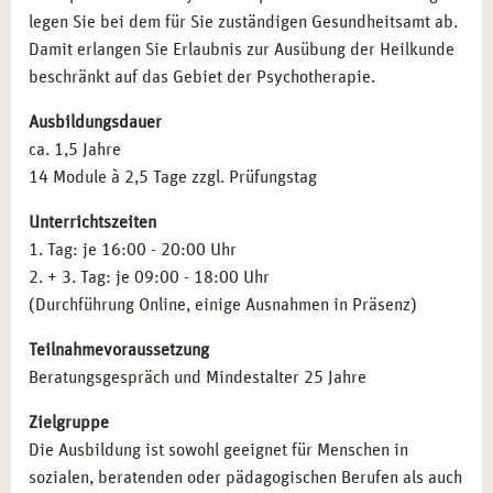
legen Sie bei dem für Sie zuständigen Gesundheitsamt ab.
Beratung.
Schizophrenien
Damit erlangen Sie Erlaubnis zur Ausübung der Heilkunde
Angestelltenverhältnisse:
Mitarbeit in Therapiezentren,
Aﬀektive Störungen
beschränkt auf das Gebiet der Psychotherapie.
sozialen Einrichtungen oder Rehabilitationskliniken.
Neurotische Störungen
Coaching und Training:
Durchführung von Workshops
Verhaltensauﬀälligkeiten mit körperlichen Störungen
Ausbildungsdauer
und Seminaren zur mentalen Gesundheit.
Persönlichkeitsstörungen
ca. 1,5 Jahre
Spezialisierung:
Weiterbildung in Traumatherapie,
Intelligenzminderung
14 Module à 2,5 Tage zzgl. Prüfungstag
Kinder- und Jugendtherapie oder Verhaltenstherapie.
Entwicklungsstörungen
Lehrtätigkeit:
Ausbildung angehender Heilpraktiker
Störungen in Kindheit und Jugend
Unterrichtszeiten
und Weitergabe Ihres Wissens.
Prüfungstraining für die amtsärztliche Überprüfung
1. Tag: je 16:00 - 20:00 Uhr
Gesetzeskunde
2. + 3. Tag: je 09:00 - 18:00 Uhr
Therapieanträge
QUALIFIKATIONEN NACH IHRER AUSBILDUNG
(Durchführung Online, einige Ausnahmen in Präsenz)
Pharmakotherapie
IN ESSEN
Teilnahmevoraussetzung
Inhalte der Fortbildung
Anatomie und Pysiologie
Mit erfolgreichem Abschluss können Sie folgende
Beratungsgespräch und Mindestalter 25 Jahre
Qualifikationen erwerben:
Zielgruppe
Heilpraktiker für Psychotherapie:
Zulassung zur
Die Ausbildung ist sowohl geeignet für Menschen in
therapeutischen Arbeit nach bestandener Prüfung.
sozialen, beratenden oder pädagogischen Berufen als auch