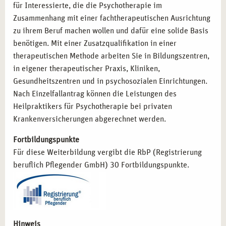
Psychologischer Berater:
Kompetenz in der
für Interessierte, die die Psychotherapie im
psychologischen Beratung und Betreuung.
Zusammenhang mit einer fachtherapeutischen Ausrichtung
zu ihrem Beruf machen wollen und dafür eine solide Basis
benötigen. Mit einer Zusatzqualifikation in einer
MIT CAMPUS NATURALIS IN ESSEN
therapeutischen Methode arbeiten Sie in Bildungszentren,
ERFOLGREICH STARTEN
in eigener therapeutischer Praxis, Kliniken,
Entscheiden Sie sich für die Ausbildung zum Heilpraktiker
Gesundheitszentren und in psychosozialen Einrichtungen.
für Psychotherapie bei campus naturalis in Essen und
Nach Einzelfallantrag können die Leistungen des
legen Sie den Grundstein für Ihre berufliche Zukunft. Mit
Heilpraktikers für Psychotherapie bei privaten
erfahrenen Dozenten, praxisnahen Lehrinhalten und einer
Krankenversicherungen abgerechnet werden.
inspirierenden Umgebung bieten wir Ihnen die besten
Fortbildungspunkte
Voraussetzungen, um Ihre Karriere im Gesundheitswesen
Für diese Weiterbildung vergibt die RbP (Registrierung
erfolgreich zu starten. Lassen Sie uns gemeinsam Ihre
beruflich Pflegender GmbH) 30 Fortbildungspunkte.
Ziele erreichen und Ihre beruflichen Visionen
verwirklichen!
Hinweis