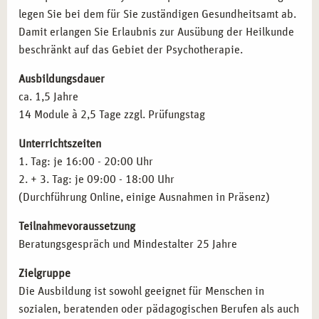
legen Sie bei dem für Sie zuständigen Gesundheitsamt ab.
Beratung.
Schizophrenien
Damit erlangen Sie Erlaubnis zur Ausübung der Heilkunde
Angestelltenverhältnisse:
Mitarbeit in Therapiezentren,
Aﬀektive Störungen
beschränkt auf das Gebiet der Psychotherapie.
sozialen Einrichtungen oder Rehabilitationskliniken.
Neurotische Störungen
Coaching und Training:
Durchführung von Workshops
Verhaltensauﬀälligkeiten mit körperlichen Störungen
Ausbildungsdauer
und Seminaren zur mentalen Gesundheit.
Persönlichkeitsstörungen
ca. 1,5 Jahre
Spezialisierung:
Weiterbildung in Traumatherapie,
Intelligenzminderung
14 Module à 2,5 Tage zzgl. Prüfungstag
Kinder- und Jugendtherapie oder Verhaltenstherapie.
Entwicklungsstörungen
Lehrtätigkeit:
Ausbildung angehender Heilpraktiker
Störungen in Kindheit und Jugend
Unterrichtszeiten
und Weitergabe Ihres Wissens.
Prüfungstraining für die amtsärztliche Überprüfung
1. Tag: je 16:00 - 20:00 Uhr
Gesetzeskunde
2. + 3. Tag: je 09:00 - 18:00 Uhr
Therapieanträge
QUALIFIKATIONEN NACH IHRER AUSBILDUNG
(Durchführung Online, einige Ausnahmen in Präsenz)
Pharmakotherapie
IN ESSEN
Teilnahmevoraussetzung
Inhalte der Fortbildung
Anatomie und Pysiologie
Mit erfolgreichem Abschluss können Sie folgende
Beratungsgespräch und Mindestalter 25 Jahre
Qualifikationen erwerben:
Zielgruppe
Heilpraktiker für Psychotherapie:
Zulassung zur
Die Ausbildung ist sowohl geeignet für Menschen in
therapeutischen Arbeit nach bestandener Prüfung.
sozialen, beratenden oder pädagogischen Berufen als auch