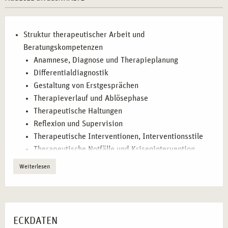
Biografiearbeit.
Praxisorientiertes Lernen:
Fallbeispiele, Supervision
und Simulation realer Prüfungssituationen.
Struktur therapeutischer Arbeit und
Gesetzeskunde:
Beratungskompetenzen
Kenntnisse zu rechtlichen
Rahmenbedingungen und Abrechnungsmöglichkeiten für
Anamnese, Diagnose und Therapieplanung
Heilpraktiker.
Diﬀerentialdiagnostik
Gestaltung von Erstgesprächen
Therapieverlauf und Ablösephase
WER PROFITIERT VON DER AUSBILDUNG IN
Therapeutische Haltungen
ESSEN?
Reﬂexion und Supervision
Die Ausbildung richtet sich an Menschen, die ihre
Therapeutische Interventionen, Interventionsstile
berufliche Laufbahn erweitern oder neu ausrichten
Therapeutische Notfälle und Krisenintervention
möchten. Sie ist besonders geeignet für:
Einzel-, Paar-, Gruppensetting
Weiterlesen
Gruppendynamik, Gruppenprozesse
Sozial- und Gesundheitsberufe:
Pflegekräfte,
Biographiearbeit
Psychologen und Sozialarbeiter, die ihre Kompetenzen
Kommunikationspsychologie
vertiefen wollen.
Nonverbale Interaktion
Berater und Coaches:
Personen, die systemische und
ECKDATEN
Übertragung – Gegenübertragung – Widerstand