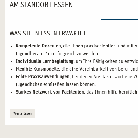
AM STANDORT ESSEN
WAS SIE IN ESSEN ERWARTET
Kompetente Dozenten
, die Ihnen praxisorientiert und mit 
Jugendberater*in erfolgreich zu werden.
Individuelle Lernbegleitung
, um Ihre Fähigkeiten zu entwic
Flexible Kursmodelle
, die eine Vereinbarkeit von Beruf un
Echte Praxisanwendungen
, bei denen Sie das erworbene Wi
Jugendlichen einfließen lassen können.
Starkes Netzwerk von Fachleuten
, das Ihnen hilft, berufli
WARUM ESSEN EIN IDEALER STANDORT FÜR IHRE
Weiterlesen
Essen, als bedeutende Stadt im Ruhrgebiet, bietet ein dynamis
Innovation und soziale Verantwortung, und genau hier können
Jugendberatung
beginnen. Der Standort ist bekannt für sein