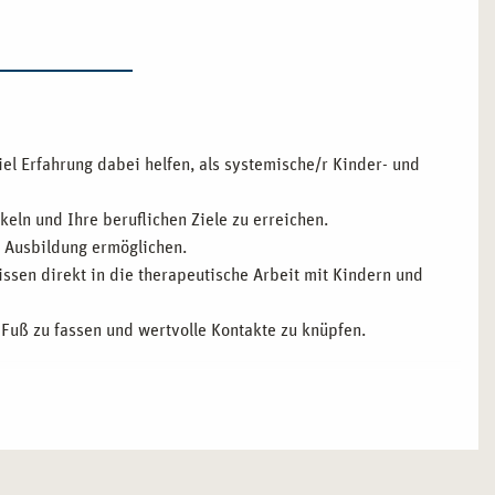
viel Erfahrung dabei helfen, als systemische/r Kinder- und
keln und Ihre beruflichen Ziele zu erreichen.
d Ausbildung ermöglichen.
ssen direkt in die therapeutische Arbeit mit Kindern und
ch Fuß zu fassen und wertvolle Kontakte zu knüpfen.
 AUSBILDUNG IST
ches Umfeld für Ihre Ausbildung. Die Stadt steht für
 Sie die Ausbildung in
systemischer Kinder- und
e hervorragenden Weiterbildungsangebote und seine enge