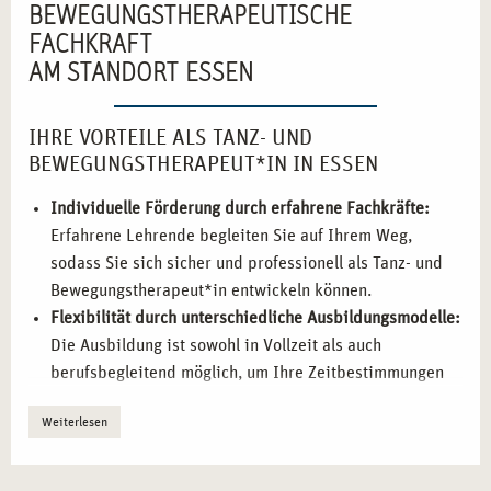
BEWEGUNGSTHERAPEUTISCHE
FACHKRAFT
AM STANDORT ESSEN
IHRE VORTEILE ALS TANZ- UND
BEWEGUNGSTHERAPEUT*IN IN ESSEN
Individuelle Förderung durch erfahrene Fachkräfte:
Erfahrene Lehrende begleiten Sie auf Ihrem Weg,
sodass Sie sich sicher und professionell als Tanz- und
Bewegungstherapeut*in entwickeln können.
Flexibilität durch unterschiedliche Ausbildungsmodelle:
Die Ausbildung ist sowohl in Vollzeit als auch
berufsbegleitend möglich, um Ihre Zeitbestimmungen
und beruflichen Anforderungen zu berücksichtigen.
Weiterlesen
Praxisorientierte Ausbildung:
Sie sammeln praktische
Erfahrung und können das Gelernte direkt in realen
therapeutischen Kontexten umsetzen.