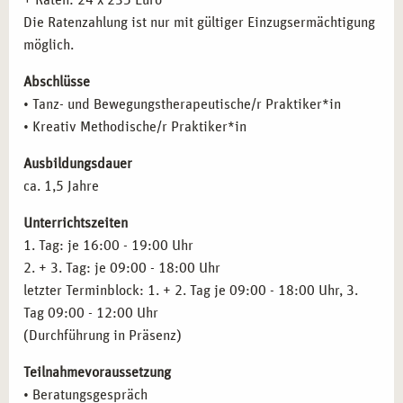
+ Raten: 24 x 235 Euro
kreative Bewegungstherapie in der Traumatherapie und
Therapeutische Haltung
Die Ratenzahlung ist nur mit gültiger Einzugsermächtigung
Krisenintervention ein.
Therapeutische Beziehung
möglich.
Heilpädagogische Einrichtungen und Schulen:
Arbeiten
Kommunikation und Gesprächsführung
Sie in integrativen und heilpädagogischen
Abschlüsse
Der kreative Prozess
Einrichtungen oder in der Musik- und Tanzpädagogik.
• Tanz- und Bewegungstherapeutische/r Praktiker*in
Zielgruppenspezifisches Arbeiten
• Kreativ Methodische/r Praktiker*in
Arbeit in der Traumatherapie
Die Stadt Essen bietet Ihnen eine exzellente Vernetzung
Arbeit mit Senioren
mit lokalen Kliniken und sozialen Einrichtungen, was Ihren
Ausbildungsdauer
Arbeit mit Kindern und Jugendlichen
Berufseinstieg nach der Ausbildung erheblich erleichtert.
ca. 1,5 Jahre
Kulturpädagogik
Arbeit in der Heilpädagogik
Unterrichtszeiten
Psychopathologie
1. Tag: je 16:00 - 19:00 Uhr
Klinische Pathologie
2. + 3. Tag: je 09:00 - 18:00 Uhr
Praxistraining, Supervision und Selbsterfahrung
letzter Terminblock: 1. + 2. Tag je 09:00 - 18:00 Uhr, 3.
Inhalte des Basismoduls
Kreativ methodische Fachkraft
Tag 09:00 - 12:00 Uhr
(Durchführung in Präsenz)
Teilnahmevoraussetzung
• Beratungsgespräch