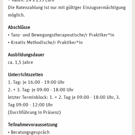
+ Raten: 24 x 235 Euro
kreative Bewegungstherapie in der Traumatherapie und
Therapeutische Haltung
Die Ratenzahlung ist nur mit gültiger Einzugsermächtigung
Krisenintervention ein.
Therapeutische Beziehung
möglich.
Heilpädagogische Einrichtungen und Schulen:
Arbeiten
Kommunikation und Gesprächsführung
Sie in integrativen und heilpädagogischen
Abschlüsse
Der kreative Prozess
Einrichtungen oder in der Musik- und Tanzpädagogik.
• Tanz- und Bewegungstherapeutische/r Praktiker*in
Zielgruppenspezifisches Arbeiten
• Kreativ Methodische/r Praktiker*in
Arbeit in der Traumatherapie
Die Stadt Essen bietet Ihnen eine exzellente Vernetzung
Arbeit mit Senioren
mit lokalen Kliniken und sozialen Einrichtungen, was Ihren
Ausbildungsdauer
Arbeit mit Kindern und Jugendlichen
Berufseinstieg nach der Ausbildung erheblich erleichtert.
ca. 1,5 Jahre
Kulturpädagogik
Arbeit in der Heilpädagogik
Unterrichtszeiten
Psychopathologie
1. Tag: je 16:00 - 19:00 Uhr
Klinische Pathologie
2. + 3. Tag: je 09:00 - 18:00 Uhr
Praxistraining, Supervision und Selbsterfahrung
letzter Terminblock: 1. + 2. Tag je 09:00 - 18:00 Uhr, 3.
Inhalte des Basismoduls
Kreativ methodische Fachkraft
Tag 09:00 - 12:00 Uhr
(Durchführung in Präsenz)
Teilnahmevoraussetzung
• Beratungsgespräch