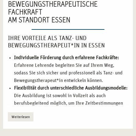
BEWEGUNGSTHERAPEUTISCHE
FACHKRAFT
AM STANDORT ESSEN
IHRE VORTEILE ALS TANZ- UND
BEWEGUNGSTHERAPEUT*IN IN ESSEN
Individuelle Förderung durch erfahrene Fachkräfte:
Erfahrene Lehrende begleiten Sie auf Ihrem Weg,
sodass Sie sich sicher und professionell als Tanz- und
Bewegungstherapeut*in entwickeln können.
Flexibilität durch unterschiedliche Ausbildungsmodelle:
Die Ausbildung ist sowohl in Vollzeit als auch
berufsbegleitend möglich, um Ihre Zeitbestimmungen
und beruflichen Anforderungen zu berücksichtigen.
Weiterlesen
Praxisorientierte Ausbildung:
Sie sammeln praktische
Erfahrung und können das Gelernte direkt in realen
therapeutischen Kontexten umsetzen.