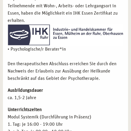
Teilnehmende mit Wohn-, Arbeits- oder Lehrgangsort in
Umgang mit Sexualstörungen in der Paartherapie
Essen, haben die Möglichkeit ein IHK Essen Zertifikat zu
Der systemische Blick auf Psychopathologie
erhalten.
Praxistraining, Fallbeispiele und
Supervision
Psychohygiene
Inhalte des Basismoduls
Systemische Beratung
• Psychologische/r Berater*in
Inhalte der Ausbildung
Heilpraktiker*in Psychotherapie
Inhalte der Fortbildung
Anatomie und Pysiologie
Den therapeutischen Abschluss erreichen Sie durch den
Nachweis der Erlaubnis zur Ausübung der Heilkunde
beschränkt auf das Gebiet der Psychotherapie.
Ausbildungsdauer
ca. 1,5-2 Jahre
Unterrichtszeiten
Modul Systemik (Durchführung in Präsenz)
1. Tag: je 16:00 - 19:00 Uhr