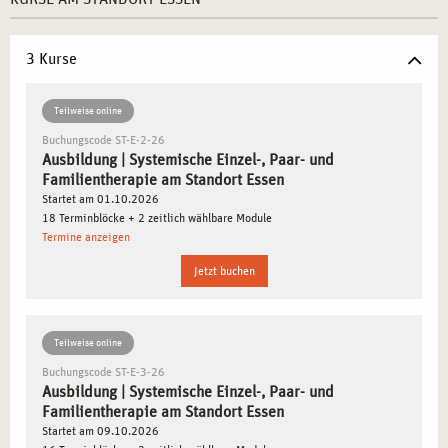
Fachleuten ermöglicht.
3 Kurse
WARUM ESSEN DER IDEALE STANDORT FÜR
IHRE AUSBILDUNG IST
Teilweise online
Essen ist eine Stadt, die nicht nur historisch und kulturell
Buchungscode ST-E-2-26
Ausbildung | Systemische Einzel-, Paar- und
bedeutend ist, sondern auch ein modernes Zentrum für
Familientherapie am Standort Essen
therapeutische Aus- und Weiterbildung darstellt. In dieser
Startet am 01.10.2026
lebendigen Stadt haben Sie die Möglichkeit, sich in einem
18 Terminblöcke + 2 zeitlich wählbare Module
innovativen Umfeld zu entwickeln und Ihre Fähigkeiten als
Termine anzeigen
systemischer Therapeut zu vertiefen. Die praxisorientierte
Jetzt buchen
Ausbildung bei
campus naturalis
in Essen bereitet Sie
hervorragend auf Ihre berufliche Laufbahn vor und
unterstützt Sie dabei, Ihre Karriere in einem dynamischen
Teilweise online
Umfeld zu starten.
Buchungscode ST-E-3-26
Ausbildung | Systemische Einzel-, Paar- und
Familientherapie am Standort Essen
DIE BEDEUTUNG DES SYSTEMISCHEN
Startet am 09.10.2026
ANSATZES IN DER THERAPIE