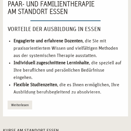
PAAR- UND FAMILIENTHERAPIE
AM STANDORT ESSEN
VORTEILE DER AUSBILDUNG IN ESSEN
Engagierte und erfahrene Dozenten
, die Sie mit
praxisorientiertem Wissen und vielfältigen Methoden
aus der systemischen Therapie ausstatten.
Individuell zugeschnittene Lerninhalte
, die speziell auf
Ihre beruflichen und persönlichen Bedürfnisse
eingehen.
Flexible Studienzeiten
, die es Ihnen ermöglichen, Ihre
Ausbildung berufsbegleitend zu absolvieren.
Fokus auf praxisnahe Übungen
, die Sie direkt in die
Weiterlesen
Lage versetzen, das Gelernte in verschiedenen
therapeutischen Szenarien anzuwenden.
Starkes berufliches Netzwerk
, das Ihnen den Einstieg in
die Branche und wertvolle Kontakte zu anderen
KURSE AM STANDORT ESSEN