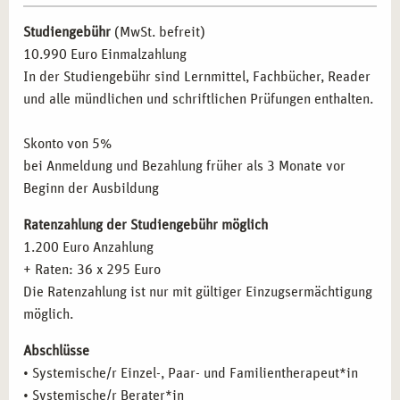
sozialen oder betreuenden Kontexten tätig sind, von dieser
inneres und äußeres Team
Ausbildung.
Studiengebühr
(MwSt. befreit)
Die Arbeit mit dem inneren Kind
10.990 Euro Einmalzahlung
Familienthemen Sucht, Missbrauch, Armut und
In der Studiengebühr sind Lernmittel, Fachbücher, Reader
FAZIT
Gewalt
und alle mündlichen und schriftlichen Prüfungen enthalten.
Familienthemen Krankheit, Alter, Tod und Suizid
Nutzen Sie die Gelegenheit, Ihre berufliche Karriere mit
Tierbegleitete Arbeit
einer praxisorientierten Ausbildung in systemischer
Skonto von 5%
Kriseninterventionen und Traumatherapie
Einzel-, Paar- und Familientherapie in Essen zu starten.
bei Anmeldung und Bezahlung früher als 3 Monate vor
Zielgruppenspezifische Methoden der systemischen
Werden Sie ein Teil der
campus naturalis
-Gemeinschaft
Beginn der Ausbildung
Therapie:
und profitieren Sie von individueller Betreuung,
Systemische Beratung und Therapie mit
Ratenzahlung der Studiengebühr möglich
praxisnaher Ausbildung und einem starken Netzwerk.
Einzelpersonen
1.200 Euro Anzahlung
Beginnen Sie noch heute Ihre Reise zu einer erfolgreichen
Systemische Paartherapie
+ Raten: 36 x 295 Euro
beruflichen Zukunft!
Systemische Arbeit mit Familien
Die Ratenzahlung ist nur mit gültiger Einzugsermächtigung
Systemische Arbeit mit Senioren
möglich.
Grundlagen der systemischen Sexualtherapie
Abschlüsse
Grundlagen der Sexualtherapie
• Systemische/r Einzel-, Paar- und Familientherapeut*in
systemische Sichtweise der Sexualtherapie
• Systemische/r Berater*in
Pathologie sexueller Störungen