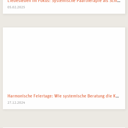
Liebesleben im Fokus: Systemische Paartherapie als Schlüssel zur besseren Beziehung
05.02.2025
Harmonische Feiertage: Wie systemische Beratung die Kommunikation in der Familie stärkt
27.12.2024