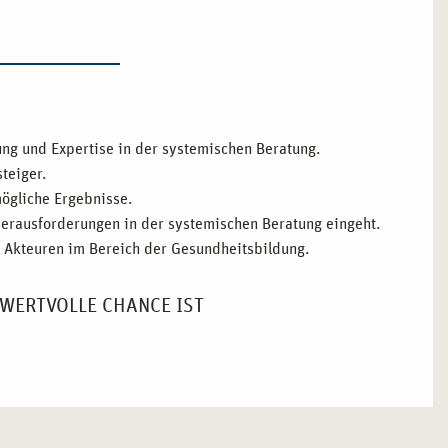
ng und Expertise in der systemischen Beratung.
steiger.
ögliche Ergebnisse.
 Herausforderungen in der systemischen Beratung eingeht.
Akteuren im Bereich der Gesundheitsbildung.
 WERTVOLLE CHANCE IST
mpus naturalis
, die von der Praxisorientierung bis hin zur
ung, die Sie gezielt auf Ihre berufliche Zukunft vorbereitet.
r systemischen Beratung lernen Sie, wie Sie in verschiedenen
usbildung ist auf die aktuellen Anforderungen der
ichtet, sodass Sie das Beste aus beiden Welten kombinieren