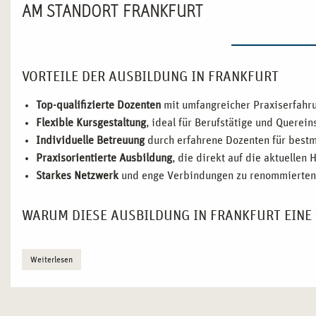
AM STANDORT FRANKFURT
VORTEILE DER AUSBILDUNG IN FRANKFURT
Top-qualifizierte Dozenten
mit umfangreicher Praxiserfahru
Flexible Kursgestaltung
, ideal für Berufstätige und Querein
Individuelle Betreuung
durch erfahrene Dozenten für bestm
Praxisorientierte Ausbildung
, die direkt auf die aktuellen
Starkes Netzwerk
und enge Verbindungen zu renommierten 
WARUM DIESE AUSBILDUNG IN FRANKFURT EINE
Unsere Ausbildung in Frankfurt basiert auf den Werten von
ca
Weiterlesen
individuellen Betreuung reichen. Wir bieten Ihnen eine Ausbild
Durch das praxisorientierte Konzept und den starken Bezug zu
sozialen Gefügen lösungsorientiert arbeiten können. Unsere A
Gesundheitsbildung und der psychologischen Beratung ausger