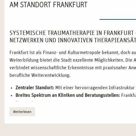
AM STANDORT FRANKFURT
SYSTEMISCHE TRAUMATHERAPIE IN FRANKFURT –
NETZWERKEN UND INNOVATIVEN THERAPIEANSÄ
Frankfurt ist als Finanz- und Kulturmetropole bekannt, doch 
Weiterbildung bietet die Stadt exzellente Möglichkeiten. Die
verbindet wissenschaftliche Erkenntnisse mit praxisnaher An
berufliche Weiterentwicklung.
Zentraler Standort:
Mit einer hervorragenden Infrastruktur
Breites Spektrum an Kliniken und Beratungsstellen:
Frankfu
Traumatherapeuten.
Interkulturelles Umfeld:
Vielfältige Klientel und therapeut
Weiterlesen
Renommierte Bildungseinrichtungen:
Die Stadt beherbergt 
Traumatherapie setzen.