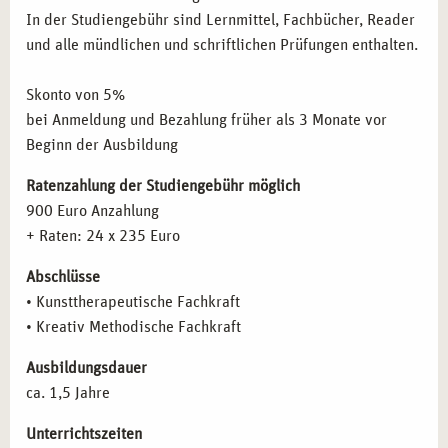
Widerstand und Übertragung
Fähigkeiten erweitern möchten.
In der Studiengebühr sind Lernmittel, Fachbücher, Reader
Therapeutische Haltung
und alle mündlichen und schriftlichen Prüfungen enthalten.
Therapeutische Beziehung
FAZIT
Einzelarbeit
Skonto von 5%
Gruppenarbeit
Nutzen Sie die Gelegenheit, Ihre
kunsttherapeutische
bei Anmeldung und Bezahlung früher als 3 Monate vor
Gruppendynamische Prozesse
Praxisausbildung
in Hamburg zu starten. Werden Sie ein
Beginn der Ausbildung
Themen- und teilnehmerzentrierte Stundenplanung
Teil der
campus naturalis
-Gemeinschaft und entwickeln Sie
Therapeutische Techniken: Materialkunde und Übungen
sich zu einer qualifizierten und kreativen Therapeutin bzw.
Ratenzahlung der Studiengebühr möglich
in der Malerei
einem qualifizierten Therapeuten, der mit künstlerischen
900 Euro Anzahlung
Kommunikation und Gesprächsführung
Methoden tiefgreifende Veränderungen bei Klienten
+ Raten: 24 x 235 Euro
Zielgruppenspezifisches Arbeiten
ermöglicht.
Abschlüsse
Kunsttherapie in der Heilpädagogik
• Kunsttherapeutische Fachkraft
Kunsttherapie in der Demenzprävention und -arbeit
• Kreativ Methodische Fachkraft
Arbeit in der Traumatherapie und Krisenintervention
Arbeit mit Kindern und Jugendlichen
Ausbildungsdauer
Kulturpädagogik
ca. 1,5 Jahre
Kreative Arbeit im klinischen Kontext
Psychopathologie
Unterrichtszeiten