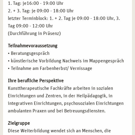
Klinische Pathologie
1. Tag: je16:00 - 19:00 Uhr
Praxistraining, Supervision und Selbsterfahrung
2. + 3. Tag: je 09:00 - 18:00 Uhr
Inhalte des Basismoduls
Kreativ methodische Fachkraft
letzter Terminblock: 1. + 2. Tag je 09:00 - 18:00 Uhr, 3.
Tag 09:00 - 12:00 Uhr
(Durchführung in Präsenz)
Teilnahmevoraussetzung
• Beratungsgespräch
• künstlerische Vorbildung Nachweis im Mappengespräch
• Teilnahme am Farbenherbst/ Vernissage
Ihre berufliche Perspektive
Kunsttherapeutische Fachkräfte arbeiten in sozialen
Einrichtungen und Zentren, in der Heilpädagogik, in
integrativen Einrichtungen, psychosozialen Einrichtungen
ambulanten Praxen und bei Betreuungsdiensten.
Zielgruppe
Diese Weiterbildung wendet sich an Menschen, die