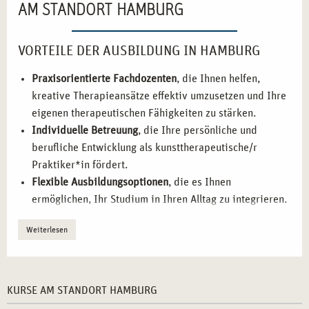
AM STANDORT HAMBURG
VORTEILE DER AUSBILDUNG IN HAMBURG
Praxisorientierte Fachdozenten
, die Ihnen helfen,
kreative Therapieansätze effektiv umzusetzen und Ihre
eigenen therapeutischen Fähigkeiten zu stärken.
Individuelle Betreuung
, die Ihre persönliche und
berufliche Entwicklung als kunsttherapeutische/r
Praktiker*in fördert.
Flexible Ausbildungsoptionen
, die es Ihnen
ermöglichen, Ihr Studium in Ihren Alltag zu integrieren.
Praktische Übungen
, die Ihnen helfen, das erlernte
Weiterlesen
Wissen direkt in therapeutische Settings zu übertragen.
Berufliche Vernetzung
, die Ihnen hilft, wertvolle
Kontakte zu knüpfen und den Einstieg in die
therapeutische Praxis zu erleichtern.
KURSE AM STANDORT HAMBURG