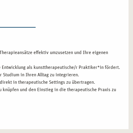
e Therapieansätze effektiv umzusetzen und Ihre eigenen
e Entwicklung als kunsttherapeutische/r Praktiker*in fördert.
r Studium in Ihren Alltag zu integrieren.
 direkt in therapeutische Settings zu übertragen.
 zu knüpfen und den Einstieg in die therapeutische Praxis zu
IST
tet Ihnen ein kreatives und innovatives Umfeld, um Ihre