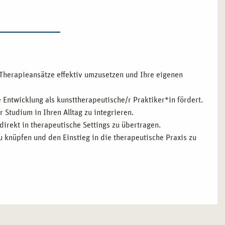
e Therapieansätze effektiv umzusetzen und Ihre eigenen
e Entwicklung als kunsttherapeutische/r Praktiker*in fördert.
r Studium in Ihren Alltag zu integrieren.
 direkt in therapeutische Settings zu übertragen.
 zu knüpfen und den Einstieg in die therapeutische Praxis zu
IST
tet Ihnen ein kreatives und innovatives Umfeld, um Ihre
ieser kulturell geprägten Stadt, die für ihre kreative Szene
elseitigen Netzwerk und vielen beruflichen Möglichkeiten