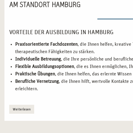
AM STANDORT HAMBURG
VORTEILE DER AUSBILDUNG IN HAMBURG
Praxisorientierte Fachdozenten
, die Ihnen helfen, kreativ
therapeutischen Fähigkeiten zu stärken.
Individuelle Betreuung
, die Ihre persönliche und beruflich
Flexible Ausbildungsoptionen
, die es Ihnen ermöglichen, Ih
Praktische Übungen
, die Ihnen helfen, das erlernte Wissen
Berufliche Vernetzung
, die Ihnen hilft, wertvolle Kontakte
erleichtern.
WARUM HAMBURG IDEAL FÜR IHRE AUSBILDUNG 
Weiterlesen
Hamburg, als eine der dynamischsten Städte Deutschlands, bie
Ausbildung in
kunsttherapeutischer Praxis
zu absolvieren. In d
und sozialen Initiativen bekannt ist, können Sie von einem vi