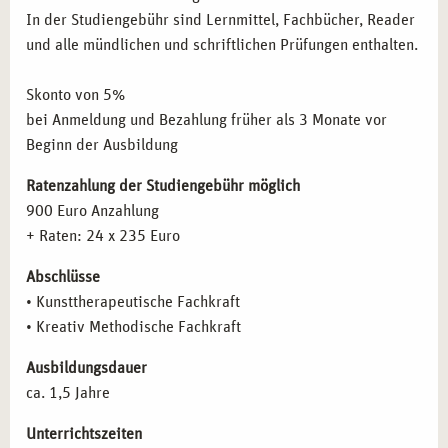
Widerstand und Übertragung
Fähigkeiten erweitern möchten.
In der Studiengebühr sind Lernmittel, Fachbücher, Reader
Therapeutische Haltung
und alle mündlichen und schriftlichen Prüfungen enthalten.
Therapeutische Beziehung
FAZIT
Einzelarbeit
Skonto von 5%
Gruppenarbeit
Nutzen Sie die Gelegenheit, Ihre
kunsttherapeutische
bei Anmeldung und Bezahlung früher als 3 Monate vor
Gruppendynamische Prozesse
Praxisausbildung
in Hamburg zu starten. Werden Sie ein
Beginn der Ausbildung
Themen- und teilnehmerzentrierte Stundenplanung
Teil der
campus naturalis
-Gemeinschaft und entwickeln Sie
Therapeutische Techniken: Materialkunde und Übungen
sich zu einer qualifizierten und kreativen Therapeutin bzw.
Ratenzahlung der Studiengebühr möglich
in der Malerei
einem qualifizierten Therapeuten, der mit künstlerischen
900 Euro Anzahlung
Kommunikation und Gesprächsführung
Methoden tiefgreifende Veränderungen bei Klienten
+ Raten: 24 x 235 Euro
Zielgruppenspezifisches Arbeiten
ermöglicht.
Abschlüsse
Kunsttherapie in der Heilpädagogik
• Kunsttherapeutische Fachkraft
Kunsttherapie in der Demenzprävention und -arbeit
• Kreativ Methodische Fachkraft
Arbeit in der Traumatherapie und Krisenintervention
Arbeit mit Kindern und Jugendlichen
Ausbildungsdauer
Kulturpädagogik
ca. 1,5 Jahre
Kreative Arbeit im klinischen Kontext
Psychopathologie
Unterrichtszeiten