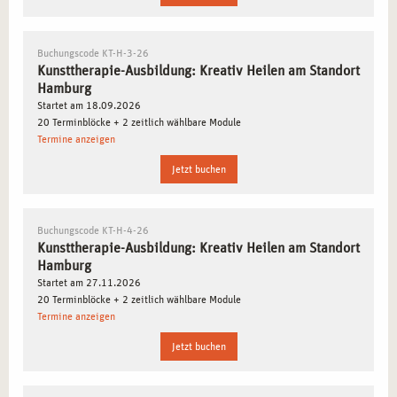
KUNSTTHERAPIE: KREATIVER AUSDRUCK ALS
THERAPEUTISCHES WERKZEUG
Buchungscode KT-H-3-26
Kunsttherapie-Ausbildung: Kreativ Heilen am Standort
In dieser Ausbildung lernen Sie, wie
künstlerische
Hamburg
Ausdrucksformen
wie
Malerei
,
Plastik
und
Skulpturen
zur
Startet am 18.09.2026
Förderung von Heilungsprozessen eingesetzt werden
20 Terminblöcke + 2 zeitlich wählbare Module
Termine anzeigen
können. Sie lernen, die Kunst als ein wirkungsvolles
therapeutisches Mittel zu nutzen.
Jetzt buchen
DIE SCHWERPUNKTE IHRER KUNSTTHERAPIE-
Buchungscode KT-H-4-26
AUSBILDUNG IN HAMBURG
Kunsttherapie-Ausbildung: Kreativ Heilen am Standort
Hamburg
Das kreative Basisjahr bietet Ihnen fundierte Einblicke
Startet am 27.11.2026
und praktische Erfahrungen:
20 Terminblöcke + 2 zeitlich wählbare Module
Termine anzeigen
Kunsttherapie-Ausbildung in Hamburg
: Sie lernen
Jetzt buchen
Farbenlehre
,
Materialkunde
,
Formenlehre
und wie Sie
diese kreativen Ausdrucksformen therapeutisch