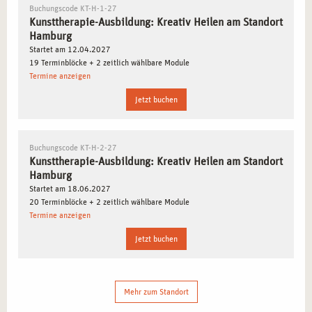
anwenden.
Buchungscode KT-H-1-27
Therapeutische Techniken
: Sie werden in der kreativen
Kunsttherapie-Ausbildung: Kreativ Heilen am Standort
Anwendung therapeutischer Methoden geschult, um den
Hamburg
Startet am 12.04.2027
Heilungsprozess Ihrer Klienten zu fördern.
19 Terminblöcke + 2 zeitlich wählbare Module
Anwendung der Kunsttherapie für verschiedene
Termine anzeigen
Zielgruppen
: Lernen Sie, wie Kunsttherapie in der
Jetzt buchen
Heilpädagogik
,
Demenzprävention
,
Traumatherapie
und
Krisenintervention
angewendet wird.
Therapieplanung und Supervision
: Sie lernen, wie Sie
Buchungscode KT-H-2-27
eine fundierte Therapieplanung durchführen und mit
Kunsttherapie-Ausbildung: Kreativ Heilen am Standort
Übertragungen
arbeiten.
Hamburg
Startet am 18.06.2027
Psychopathologie und klinische Pathologie
: Sie werden
20 Terminblöcke + 2 zeitlich wählbare Module
mit verschiedenen psychischen Erkrankungen und
Termine anzeigen
deren Behandlungsmöglichkeiten vertraut gemacht.
Jetzt buchen
BERUFLICHE PERSPEKTIVEN NACH DER
KUNSTTHERAPIE-AUSBILDUNG IN HAMBURG
Mehr zum Standort
Mit Ihrer Ausbildung als
kunsttherapeutische/r