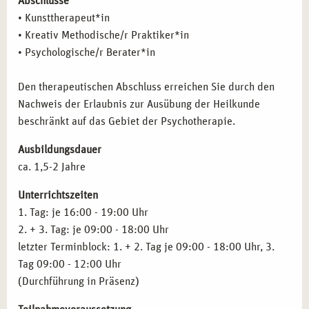
Abschlüsse
Arbeit in der Traumatherapie und Krisenintervention
• Kunsttherapeut*in
Arbeit mit Kindern und Jugendlichen
• Kreativ Methodische/r Praktiker*in
Kulturpädagogik
• Psychologische/r Berater*in
Kreative Arbeit im klinischen Kontext
Psychopathologie
Den therapeutischen Abschluss erreichen Sie durch den
Klinische Pathologie
Nachweis der Erlaubnis zur Ausübung der Heilkunde
Praxistraining, Supervision und Selbsterfahrung
beschränkt auf das Gebiet der Psychotherapie.
Inhalte des Basismoduls
Kreativ methodische/r
Praktiker/-in (Basismodul)
als Grundstein für die
Ausbildungsdauer
Kunsttherapie-Ausbildung
ca. 1,5-2 Jahre
Inhalte der Ausbildung
Heilpraktiker*in Psychotherapie
Inhalte der Fortbildung
Anatomie und Pysiologie
Unterrichtszeiten
1. Tag: je 16:00 - 19:00 Uhr
2. + 3. Tag: je 09:00 - 18:00 Uhr
letzter Terminblock: 1. + 2. Tag je 09:00 - 18:00 Uhr, 3.
Tag 09:00 - 12:00 Uhr
(Durchführung in Präsenz)