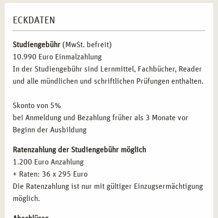
Kunsttherapie-Ausbildung
WARUM SIE IHRE KUNSTTHERAPIE-
Der kunsttherapeutische Prozess: Therapieplanung
ECKDATEN
AUSBILDUNG IN HAMBURG STARTEN SOLLTEN
Diagnostik, Falldarstellung und Dokumentation
Indikation und Kontraindikation
Hamburg ist ein Ort, der kreative Menschen anzieht. Die
Studiengebühr
(MwSt. befreit)
Therapieplanung und Behandlungskonzept
kunsttherapeutische Praxisausbildung
10.990 Euro Einmalzahlung
an unserer
Widerstand und Übertragung
Akademie ermöglicht Ihnen nicht nur den Erwerb von
In der Studiengebühr sind Lernmittel, Fachbücher, Reader
Therapeutische Haltung
Fachwissen, sondern auch die Gelegenheit, sich in einem
und alle mündlichen und schriftlichen Prüfungen enthalten.
Therapeutische Beziehung
kreativen und inspirierenden Umfeld weiterzuentwickeln.
Einzelarbeit
Werden Sie Teil von
Skonto von 5%
campus naturalis
und nutzen Sie Ihre
Gruppenarbeit
künstlerische Kreativität
bei Anmeldung und Bezahlung früher als 3 Monate vor
, um den Heilungsprozess Ihrer
Gruppendynamische Prozesse
Klienten zu unterstützen und tiefgreifende Veränderungen
Beginn der Ausbildung
Themen- und teilnehmerzentrierte Stundenplanung
in der therapeutischen Arbeit zu bewirken.
Therapeutische Techniken: Materialkunde und Übungen
Ratenzahlung der Studiengebühr möglich
in der Malerei
1.200 Euro Anzahlung
Kommunikation und Gesprächsführung
+ Raten: 36 x 295 Euro
Zielgruppenspezifisches Arbeiten
Die Ratenzahlung ist nur mit gültiger Einzugsermächtigung
Kunsttherapie in der Heilpädagogik
möglich.
Kunsttherapie in der Demenzprävention und -arbeit