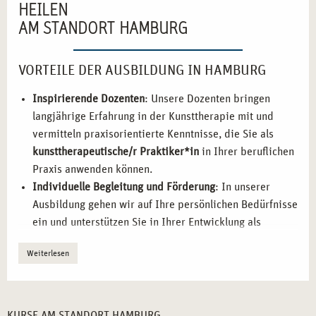
HEILEN
AM STANDORT HAMBURG
VORTEILE DER AUSBILDUNG IN HAMBURG
Inspirierende Dozenten
: Unsere Dozenten bringen
langjährige Erfahrung in der Kunsttherapie mit und
vermitteln praxisorientierte Kenntnisse, die Sie als
kunsttherapeutische/r Praktiker*in
in Ihrer beruflichen
Praxis anwenden können.
Individuelle Begleitung und Förderung
: In unserer
Ausbildung gehen wir auf Ihre persönlichen Bedürfnisse
ein und unterstützen Sie in Ihrer Entwicklung als
kreative Therapeutin bzw. Therapeut.
Weiterlesen
Flexible Ausbildungsstruktur
: Die Ausbildung lässt sich
ideal in Ihren beruflichen und privaten Alltag
integrieren, um Ihnen maximale Flexibilität zu bieten.
Anwendung des Gelernten
: Sie haben die Möglichkeit,
KURSE AM STANDORT HAMBURG