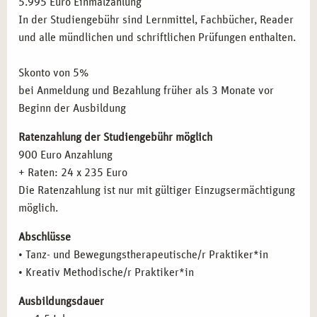
5.995 Euro Einmalzahlung
HAMBURG
Fundamentals nach Bartenieﬀ
In der Studiengebühr sind Lernmittel, Fachbücher, Reader
Kestenberg Bewegungsprofil
Diese Ausbildung richtet sich an Menschen, die eine
und alle mündlichen und schriftlichen Prüfungen enthalten.
Körpertypologien nach Lowen
Leidenschaft für Tanz und Bewegung haben und diese in
Tanz und Trance
therapeutischen Prozessen nutzen möchten. Besonders
Skonto von 5%
Getanzte Biografie
geeignet ist die Weiterbildung für Fachkräfte aus den
bei Anmeldung und Bezahlung früher als 3 Monate vor
Der tanztherapeutische Prozess
Bereichen Sozialpädagogik, Heilpädagogik, Psychologie
Beginn der Ausbildung
Diagnostik, Falldarstellung und Dokumentation
sowie Fachkräfte aus der Demenzpflege und
Indikation und Kontraindikation
Ratenzahlung der Studiengebühr möglich
Krisenintervention.
Therapieplanung und Behandlungskonzept
900 Euro Anzahlung
Widerstand und Übertragung
+ Raten: 24 x 235 Euro
BERUFLICHE PERSPEKTIVEN NACH DER
Therapeutische Haltung
Die Ratenzahlung ist nur mit gültiger Einzugsermächtigung
AUSBILDUNG IN HAMBURG
Therapeutische Beziehung
möglich.
Kommunikation und Gesprächsführung
Absolventinnen der Tanz- und Bewegungstherapie-
Abschlüsse
Der kreative Prozess
Ausbildung in Hamburg haben vielfältige berufliche
• Tanz- und Bewegungstherapeutische/r Praktiker*in
Zielgruppenspezifisches Arbeiten
Möglichkeiten. Sie können in sozialen Einrichtungen,
• Kreativ Methodische/r Praktiker*in
Arbeit in der Traumatherapie
Kliniken, der Traumatherapie, Krisenintervention und auch
Arbeit mit Senioren
in der Arbeit mit Kindern und Jugendlichen tätig werden.
Ausbildungsdauer
Arbeit mit Kindern und Jugendlichen
Hamburg bietet hervorragende Vernetzungsmöglichkeiten