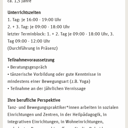
ca. 1,5 Jahre
Kulturpädagogik
und berufliche Chancen, um als Tanztherapeut*in in einem
Arbeit in der Heilpädagogik
Unterrichtszeiten
kreativen und dynamischen Umfeld zu arbeiten.
Psychopathologie
1. Tag: je 16:00 - 19:00 Uhr
Klinische Pathologie
2. + 3. Tag: je 09:00 - 18:00 Uhr
Praxistraining, Supervision und Selbsterfahrung
letzter Terminblock: 1. + 2. Tag je 09:00 - 18:00 Uhr, 3.
Inhalte des Basismoduls
Kreativ methodische Fachkraft
Tag 09:00 - 12:00 Uhr
(Durchführung in Präsenz)
Teilnahmevoraussetzung
• Beratungsgespräch
• tänzerische Vorbildung oder gute Kenntnisse in
mindestens einer Bewegungsart (z.B. Yoga)
• Teilnahme an der jährlichen Vernissage
Ihre berufliche Perspektive
Tanz- und Bewegungspraktiker*innen arbeiten in sozialen
Einrichtungen und Zentren, in der Heilpädagogik, in
integrativen Einrichtungen, in Wohneinrichtungen,