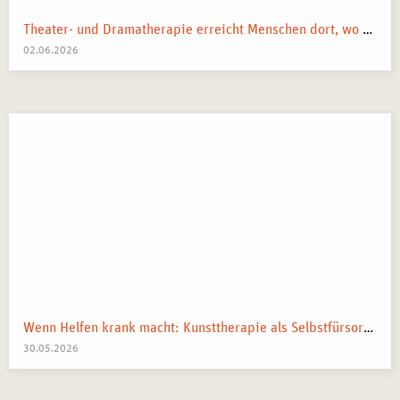
Theater- und Dramatherapie erreicht Menschen dort, wo Worte manchmal nicht mehr weiterkommen.
02.06.2026
Wenn Helfen krank macht: Kunsttherapie als Selbstfürsorge in pflegenden und beratenden Berufen
30.05.2026