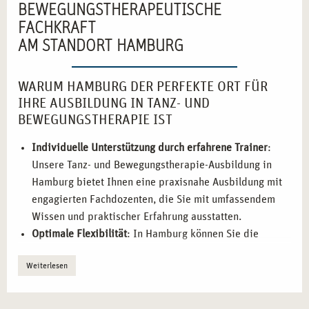
BEWEGUNGSTHERAPEUTISCHE
FACHKRAFT
AM STANDORT HAMBURG
WARUM HAMBURG DER PERFEKTE ORT FÜR
IHRE AUSBILDUNG IN TANZ- UND
BEWEGUNGSTHERAPIE IST
Individuelle Unterstützung durch erfahrene Trainer
:
Unsere Tanz- und Bewegungstherapie-Ausbildung in
Hamburg bietet Ihnen eine praxisnahe Ausbildung mit
engagierten Fachdozenten, die Sie mit umfassendem
Wissen und praktischer Erfahrung ausstatten.
Optimale Flexibilität
: In Hamburg können Sie die
Ausbildung sowohl in Vollzeit als auch berufsbegleitend
Weiterlesen
absolvieren. So können Sie Ihre Karriereziele flexibel
mit Ihrem Alltag verbinden.
Einblicke in die Praxis
: Sie sammeln praktische