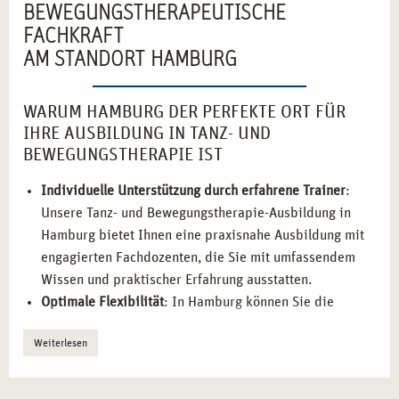
BEWEGUNGSTHERAPEUTISCHE
FACHKRAFT
AM STANDORT HAMBURG
WARUM HAMBURG DER PERFEKTE ORT FÜR
IHRE AUSBILDUNG IN TANZ- UND
BEWEGUNGSTHERAPIE IST
Individuelle Unterstützung durch erfahrene Trainer
:
Unsere Tanz- und Bewegungstherapie-Ausbildung in
Hamburg bietet Ihnen eine praxisnahe Ausbildung mit
engagierten Fachdozenten, die Sie mit umfassendem
Wissen und praktischer Erfahrung ausstatten.
Optimale Flexibilität
: In Hamburg können Sie die
Ausbildung sowohl in Vollzeit als auch berufsbegleitend
Weiterlesen
absolvieren. So können Sie Ihre Karriereziele flexibel
mit Ihrem Alltag verbinden.
Einblicke in die Praxis
: Sie sammeln praktische