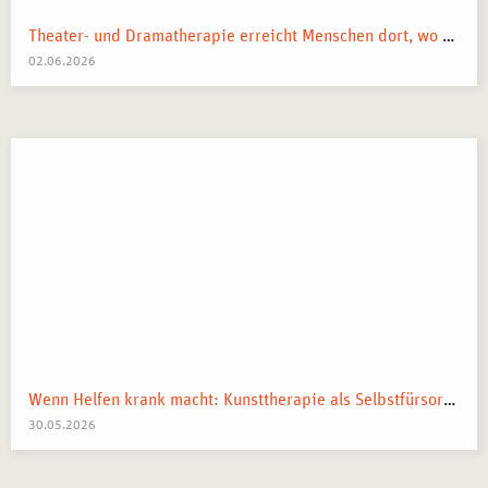
Theater- und Dramatherapie erreicht Menschen dort, wo Worte manchmal nicht mehr weiterkommen.
02.06.2026
Wenn Helfen krank macht: Kunsttherapie als Selbstfürsorge in pflegenden und beratenden Berufen
30.05.2026