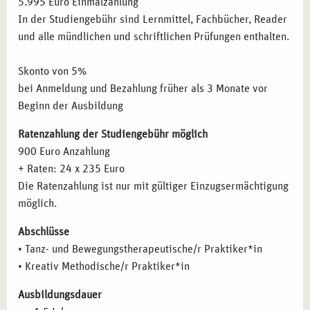
5.995 Euro Einmalzahlung
HAMBURG
Fundamentals nach Bartenieﬀ
In der Studiengebühr sind Lernmittel, Fachbücher, Reader
Kestenberg Bewegungsprofil
Diese Ausbildung richtet sich an Menschen, die eine
und alle mündlichen und schriftlichen Prüfungen enthalten.
Körpertypologien nach Lowen
Leidenschaft für Tanz und Bewegung haben und diese in
Tanz und Trance
therapeutischen Prozessen nutzen möchten. Besonders
Skonto von 5%
Getanzte Biografie
geeignet ist die Weiterbildung für Fachkräfte aus den
bei Anmeldung und Bezahlung früher als 3 Monate vor
Der tanztherapeutische Prozess
Bereichen Sozialpädagogik, Heilpädagogik, Psychologie
Beginn der Ausbildung
Diagnostik, Falldarstellung und Dokumentation
sowie Fachkräfte aus der Demenzpflege und
Indikation und Kontraindikation
Ratenzahlung der Studiengebühr möglich
Krisenintervention.
Therapieplanung und Behandlungskonzept
900 Euro Anzahlung
Widerstand und Übertragung
+ Raten: 24 x 235 Euro
BERUFLICHE PERSPEKTIVEN NACH DER
Therapeutische Haltung
Die Ratenzahlung ist nur mit gültiger Einzugsermächtigung
AUSBILDUNG IN HAMBURG
Therapeutische Beziehung
möglich.
Kommunikation und Gesprächsführung
Absolventinnen der Tanz- und Bewegungstherapie-
Abschlüsse
Der kreative Prozess
Ausbildung in Hamburg haben vielfältige berufliche
• Tanz- und Bewegungstherapeutische/r Praktiker*in
Zielgruppenspezifisches Arbeiten
Möglichkeiten. Sie können in sozialen Einrichtungen,
• Kreativ Methodische/r Praktiker*in
Arbeit in der Traumatherapie
Kliniken, der Traumatherapie, Krisenintervention und auch
Arbeit mit Senioren
in der Arbeit mit Kindern und Jugendlichen tätig werden.
Ausbildungsdauer
Arbeit mit Kindern und Jugendlichen
Hamburg bietet hervorragende Vernetzungsmöglichkeiten