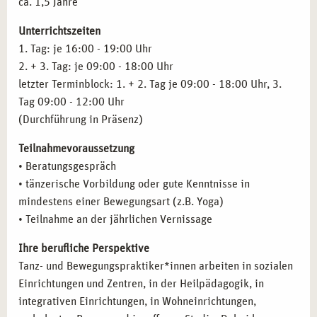
ca. 1,5 Jahre
Kulturpädagogik
und berufliche Chancen, um als Tanztherapeut*in in einem
Arbeit in der Heilpädagogik
Unterrichtszeiten
kreativen und dynamischen Umfeld zu arbeiten.
Psychopathologie
1. Tag: je 16:00 - 19:00 Uhr
Klinische Pathologie
2. + 3. Tag: je 09:00 - 18:00 Uhr
Praxistraining, Supervision und Selbsterfahrung
letzter Terminblock: 1. + 2. Tag je 09:00 - 18:00 Uhr, 3.
Inhalte des Basismoduls
Kreativ methodische Fachkraft
Tag 09:00 - 12:00 Uhr
(Durchführung in Präsenz)
Teilnahmevoraussetzung
• Beratungsgespräch
• tänzerische Vorbildung oder gute Kenntnisse in
mindestens einer Bewegungsart (z.B. Yoga)
• Teilnahme an der jährlichen Vernissage
Ihre berufliche Perspektive
Tanz- und Bewegungspraktiker*innen arbeiten in sozialen
Einrichtungen und Zentren, in der Heilpädagogik, in
integrativen Einrichtungen, in Wohneinrichtungen,