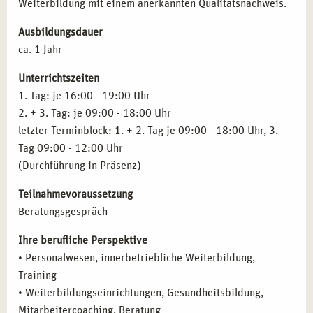
Weiterbildung mit einem anerkannten Qualitätsnachweis.
Ressourcenorientiertes Arbeiten mit besonderen
Themen der Arbeitswelt
Ausbildungsdauer
ca. 1 Jahr
Praxistraining, Fallbeispiele und
Supervision
Unterrichtszeiten
1. Tag: je 16:00 - 19:00 Uhr
2. + 3. Tag: je 09:00 - 18:00 Uhr
letzter Terminblock: 1. + 2. Tag je 09:00 - 18:00 Uhr, 3.
Tag 09:00 - 12:00 Uhr
(Durchführung in Präsenz)
Teilnahmevoraussetzung
Beratungsgespräch
Ihre berufliche Perspektive
• Personalwesen, innerbetriebliche Weiterbildung,
Training
• Weiterbildungseinrichtungen, Gesundheitsbildung,
Mitarbeitercoaching, Beratung