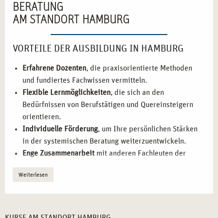
BERATUNG
AM STANDORT HAMBURG
VORTEILE DER AUSBILDUNG IN HAMBURG
Erfahrene Dozenten
, die praxisorientierte Methoden
und fundiertes Fachwissen vermitteln.
Flexible Lernmöglichkeiten
, die sich an den
Bedürfnissen von Berufstätigen und Quereinsteigern
orientieren.
Individuelle Förderung
, um Ihre persönlichen Stärken
in der systemischen Beratung weiterzuentwickeln.
Enge Zusammenarbeit
mit anderen Fachleuten der
Gesundheitsbranche und der sozialen Beratung.
Weiterlesen
Praxisnahe Ausbildung
, die Sie auf realistische
Herausforderungen vorbereitet.
WARUM HAMBURG ALS STANDORT FÜR IHRE
KURSE AM STANDORT HAMBURG