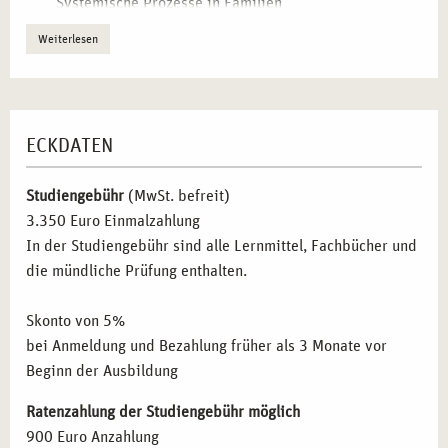
Systemische Prozesse in Familien
Systemische Prozesse in der Arbeitswelt
Profitieren Sie von der praxisorientierten Ausbildung und
Weiterlesen
den ausgezeichneten Karrieremöglichkeiten, die Ihnen die
Grundlagen der Praxis systemischer
Beratung und
Ausbildung in systemischer Beratung in Hamburg bietet.
Coachings
Werden Sie ein Teil der
campus naturalis
-Gemeinschaft
und starten Sie Ihre Karriere noch heute!
Ablaufplanung eines Coachings oder einer Beratung
ECKDATEN
Werkzeuge der Kontaktphase
Werkzeuge zur Klärung des Auftrages
Studiengebühr
(MwSt. befreit)
Werkzeuge der Veränderungsphase
3.350 Euro Einmalzahlung
Werkzeuge zur Untersuchung der Zielerreichung
In der Studiengebühr sind alle Lernmittel, Fachbücher und
Therapeutische Settings
die mündliche Prüfung enthalten.
Die systemische Haltung
Gruppendynamische Prozesse – Teambuilding
Skonto von 5%
Widerstand und Übertragung
bei Anmeldung und Bezahlung früher als 3 Monate vor
Beginn der Ausbildung
Methodik der Prozessarbeit entsprechend der
systemischen Ansätze
Ratenzahlung der Studiengebühr möglich
900 Euro Anzahlung
Systemische Fragetechniken