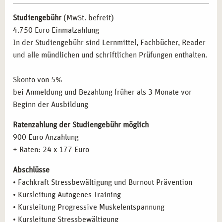
Trainer*innen und Coaches, die ihre Dienstleistungen
Muskelentspannung
Studiengebühr
(MwSt. befreit)
um eine präventive Komponente erweitern möchten
Inhalte der Fortbildung
Kursleitung Stressbewältigung
4.750 Euro Einmalzahlung
Inhalte der Fortbildung
Kursleitung Stressreduktion im
In der Studiengebühr sind Lernmittel, Fachbücher, Reader
Alltag durch Achtsamkeitstraining
BERUFLICHE PERSPEKTIVEN NACH DER
und alle mündlichen und schriftlichen Prüfungen enthalten.
Inhalte der Fortbildung
Methodik und Didaktik
WEITERBILDUNG IN STRESSBEWÄLTIGUNG
UND BURNOUT PRÄVENTION IN KÖLN
Inhalte der Fortbildung
Train the Trainer
Skonto von 5%
bei Anmeldung und Bezahlung früher als 3 Monate vor
Absolvent*innen dieser Weiterbildung haben in Köln
Beginn der Ausbildung
hervorragende berufliche Möglichkeiten:
Ratenzahlung der Studiengebühr möglich
Stressbewältigung und Burnout-Prävention in
900 Euro Anzahlung
Unternehmen und sozialen Einrichtungen
+ Raten: 24 x 177 Euro
Coaching von Führungskräften und Mitarbeitenden im
Bereich der Mitarbeitergesundheit
Abschlüsse
Selbstständige Beratung und Coaching in eigener Praxis
• Fachkraft Stressbewältigung und Burnout Prävention
Unterstützung bei der Entwicklung und Durchführung
• Kursleitung Autogenes Training
von Stressmanagement-Programmen in der
• Kursleitung Progressive Muskelentspannung
betrieblichen Gesundheitsförderung
• Kursleitung Stressbewältigung