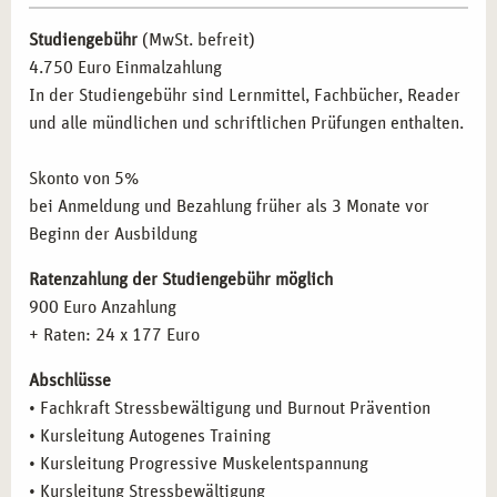
Trainer*innen und Coaches, die ihre Dienstleistungen
Muskelentspannung
Studiengebühr
(MwSt. befreit)
um eine präventive Komponente erweitern möchten
Inhalte der Fortbildung
Kursleitung Stressbewältigung
4.750 Euro Einmalzahlung
Inhalte der Fortbildung
Kursleitung Stressreduktion im
In der Studiengebühr sind Lernmittel, Fachbücher, Reader
Alltag durch Achtsamkeitstraining
BERUFLICHE PERSPEKTIVEN NACH DER
und alle mündlichen und schriftlichen Prüfungen enthalten.
Inhalte der Fortbildung
Methodik und Didaktik
WEITERBILDUNG IN STRESSBEWÄLTIGUNG
UND BURNOUT PRÄVENTION IN KÖLN
Inhalte der Fortbildung
Train the Trainer
Skonto von 5%
bei Anmeldung und Bezahlung früher als 3 Monate vor
Absolvent*innen dieser Weiterbildung haben in Köln
Beginn der Ausbildung
hervorragende berufliche Möglichkeiten:
Ratenzahlung der Studiengebühr möglich
Stressbewältigung und Burnout-Prävention in
900 Euro Anzahlung
Unternehmen und sozialen Einrichtungen
+ Raten: 24 x 177 Euro
Coaching von Führungskräften und Mitarbeitenden im
Bereich der Mitarbeitergesundheit
Abschlüsse
Selbstständige Beratung und Coaching in eigener Praxis
• Fachkraft Stressbewältigung und Burnout Prävention
Unterstützung bei der Entwicklung und Durchführung
• Kursleitung Autogenes Training
von Stressmanagement-Programmen in der
• Kursleitung Progressive Muskelentspannung
betrieblichen Gesundheitsförderung
• Kursleitung Stressbewältigung