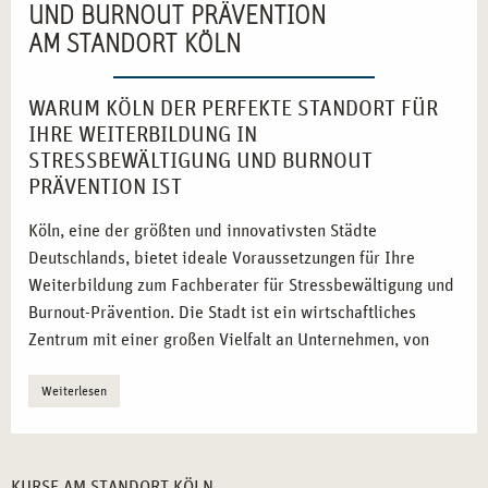
UND BURNOUT PRÄVENTION
AM STANDORT KÖLN
WARUM KÖLN DER PERFEKTE STANDORT FÜR
IHRE WEITERBILDUNG IN
STRESSBEWÄLTIGUNG UND BURNOUT
PRÄVENTION IST
Köln, eine der größten und innovativsten Städte
Deutschlands, bietet ideale Voraussetzungen für Ihre
Weiterbildung zum Fachberater für Stressbewältigung und
Burnout-Prävention. Die Stadt ist ein wirtschaftliches
Zentrum mit einer großen Vielfalt an Unternehmen, von
Start-ups bis zu etablierten Konzernen, die die Bedeutung
Weiterlesen
der psychischen Gesundheit ihrer Mitarbeitenden immer
mehr erkennen. Dies führt zu einer steigenden Nachfrage
nach qualifizierten Fachkräften, die in der Lage sind,
nachhaltige Stressbewältigungsstrategien zu entwickeln
KURSE AM STANDORT KÖLN