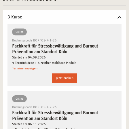
und Burnout vorzubeugen. In Köln profitieren Sie von
einem starken Netzwerk aus Unternehmen,
3 Kurse
Gesundheitsorganisationen und sozialen Einrichtungen,
die Ihnen hervorragende berufliche Perspektiven eröffnen.
Online
Buchungscode BOPFOS-K-1-26
SCHWERPUNKTE DER WEITERBILDUNG IN
Fachkraft für Stressbewältigung und Burnout
STRESSBEWÄLTIGUNG UND BURNOUT
Prävention am Standort Köln
PRÄVENTION IN KÖLN
Startet am 04.09.2026
4 Terminblöcke + 6 zeitlich wählbare Module
In Köln erhalten Sie eine praxisorientierte Weiterbildung,
Termine anzeigen
die Sie optimal auf die Herausforderungen der
Jetzt buchen
Stressbewältigung in verschiedenen beruflichen Kontexten
vorbereitet. Die folgenden Themen werden vertieft
behandelt:
Online
Buchungscode BOPFOS-K-2-26
Anpassung von Stressmanagement in der Kölner
Fachkraft für Stressbewältigung und Burnout
Unternehmenslandschaft:
Erlernen Sie, wie Sie
Prävention am Standort Köln
Unternehmen in Köln bei der Umsetzung von
Startet am 06.11.2026