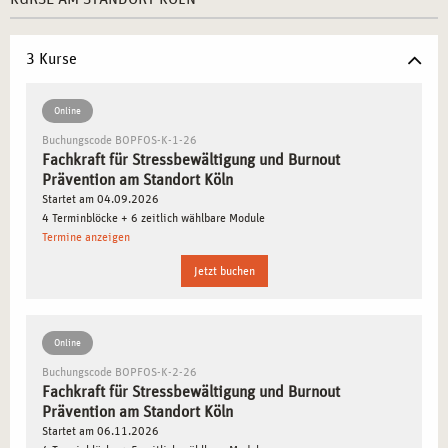
und Burnout vorzubeugen. In Köln profitieren Sie von
einem starken Netzwerk aus Unternehmen,
3 Kurse
Gesundheitsorganisationen und sozialen Einrichtungen,
die Ihnen hervorragende berufliche Perspektiven eröffnen.
Online
Buchungscode BOPFOS-K-1-26
SCHWERPUNKTE DER WEITERBILDUNG IN
Fachkraft für Stressbewältigung und Burnout
STRESSBEWÄLTIGUNG UND BURNOUT
Prävention am Standort Köln
PRÄVENTION IN KÖLN
Startet am 04.09.2026
4 Terminblöcke + 6 zeitlich wählbare Module
In Köln erhalten Sie eine praxisorientierte Weiterbildung,
Termine anzeigen
die Sie optimal auf die Herausforderungen der
Jetzt buchen
Stressbewältigung in verschiedenen beruflichen Kontexten
vorbereitet. Die folgenden Themen werden vertieft
behandelt:
Online
Buchungscode BOPFOS-K-2-26
Anpassung von Stressmanagement in der Kölner
Fachkraft für Stressbewältigung und Burnout
Unternehmenslandschaft:
Erlernen Sie, wie Sie
Prävention am Standort Köln
Unternehmen in Köln bei der Umsetzung von
Startet am 06.11.2026