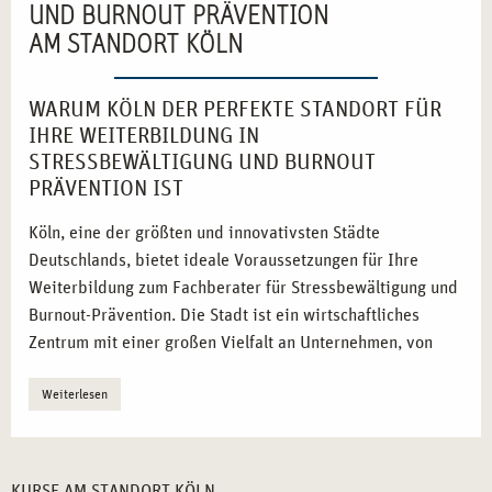
UND BURNOUT PRÄVENTION
AM STANDORT KÖLN
WARUM KÖLN DER PERFEKTE STANDORT FÜR
IHRE WEITERBILDUNG IN
STRESSBEWÄLTIGUNG UND BURNOUT
PRÄVENTION IST
Köln, eine der größten und innovativsten Städte
Deutschlands, bietet ideale Voraussetzungen für Ihre
Weiterbildung zum Fachberater für Stressbewältigung und
Burnout-Prävention. Die Stadt ist ein wirtschaftliches
Zentrum mit einer großen Vielfalt an Unternehmen, von
Start-ups bis zu etablierten Konzernen, die die Bedeutung
Weiterlesen
der psychischen Gesundheit ihrer Mitarbeitenden immer
mehr erkennen. Dies führt zu einer steigenden Nachfrage
nach qualifizierten Fachkräften, die in der Lage sind,
nachhaltige Stressbewältigungsstrategien zu entwickeln
KURSE AM STANDORT KÖLN