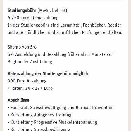
Trainer*innen und Coaches, die ihre Dienstleistungen
Muskelentspannung
Studiengebühr
(MwSt. befreit)
um eine präventive Komponente erweitern möchten
Inhalte der Fortbildung
Kursleitung Stressbewältigung
4.750 Euro Einmalzahlung
Inhalte der Fortbildung
Kursleitung Stressreduktion im
In der Studiengebühr sind Lernmittel, Fachbücher, Reader
Alltag durch Achtsamkeitstraining
BERUFLICHE PERSPEKTIVEN NACH DER
und alle mündlichen und schriftlichen Prüfungen enthalten.
Inhalte der Fortbildung
Methodik und Didaktik
WEITERBILDUNG IN STRESSBEWÄLTIGUNG
UND BURNOUT PRÄVENTION IN KÖLN
Inhalte der Fortbildung
Train the Trainer
Skonto von 5%
bei Anmeldung und Bezahlung früher als 3 Monate vor
Absolvent*innen dieser Weiterbildung haben in Köln
Beginn der Ausbildung
hervorragende berufliche Möglichkeiten:
Ratenzahlung der Studiengebühr möglich
Stressbewältigung und Burnout-Prävention in
900 Euro Anzahlung
Unternehmen und sozialen Einrichtungen
+ Raten: 24 x 177 Euro
Coaching von Führungskräften und Mitarbeitenden im
Bereich der Mitarbeitergesundheit
Abschlüsse
Selbstständige Beratung und Coaching in eigener Praxis
• Fachkraft Stressbewältigung und Burnout Prävention
Unterstützung bei der Entwicklung und Durchführung
• Kursleitung Autogenes Training
von Stressmanagement-Programmen in der
• Kursleitung Progressive Muskelentspannung
betrieblichen Gesundheitsförderung
• Kursleitung Stressbewältigung