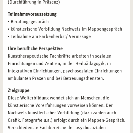
(Durchführung in Präsenz)
der
campus naturalis
-Gemeinschaft und entwickeln Sie
sich zu einer kompetenten und kreativen Therapeutin bzw.
Teilnahmevoraussetzung
einem Therapeuten, der mit künstlerischen Methoden
• Beratungsgespräch
tiefgreifende Veränderungen bei Klienten ermöglicht.
• künstlerische Vorbildung Nachweis im Mappengespräch
• Teilnahme am Farbenherbst/ Vernissage
Ihre berufliche Perspektive
Kunsttherapeutische Fachkräfte arbeiten in sozialen
Einrichtungen und Zentren, in der Heilpädagogik, in
integrativen Einrichtungen, psychosozialen Einrichtungen
ambulanten Praxen und bei Betreuungsdiensten.
Zielgruppe
Diese Weiterbildung wendet sich an Menschen, die
künstlerische Vorerfahrungen vorweisen können. Der
Nachweis künstlerischer Vorbildung (dazu zählen auch
Grafik, Fotografie u.a.) erfolgt durch ein Mappen-Gespräch.
Verschiedenste Fachbereiche der psychosozialen