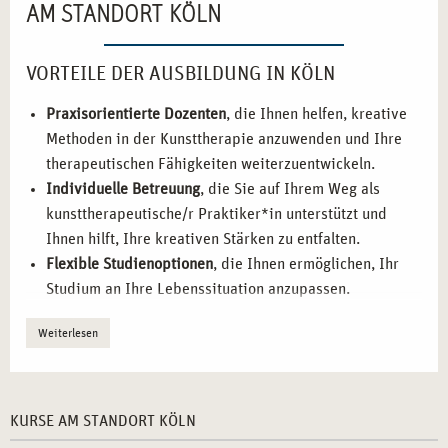
AM STANDORT KÖLN
VORTEILE DER AUSBILDUNG IN KÖLN
Praxisorientierte Dozenten
, die Ihnen helfen, kreative
Methoden in der Kunsttherapie anzuwenden und Ihre
therapeutischen Fähigkeiten weiterzuentwickeln.
Individuelle Betreuung
, die Sie auf Ihrem Weg als
kunsttherapeutische/r Praktiker*in unterstützt und
Ihnen hilft, Ihre kreativen Stärken zu entfalten.
Flexible Studienoptionen
, die Ihnen ermöglichen, Ihr
Studium an Ihre Lebenssituation anzupassen.
Praktische Übungen
, die Ihnen helfen, das Erlernte
Weiterlesen
direkt in der therapeutischen Praxis anzuwenden.
Berufliche Vernetzungsmöglichkeiten
, die Ihnen helfen,
wertvolle Kontakte in der Kunst- und Therapieszene zu
knüpfen und Ihr berufliches Netzwerk auszubauen.
KURSE AM STANDORT KÖLN