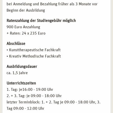
Gruppenarbeit
Demenzprävention
und
Krisenintervention
tätig werden.
bei Anmeldung und Bezahlung früher als 3 Monate vor
Gruppendynamische Prozesse
Weitere Einsatzmöglichkeiten gibt es in
Therapeutischen
Beginn der Ausbildung
Themen- und teilnehmerzentrierte Stundenplanung
Praxen
,
Kliniken
,
Kindergärten
,
Seniorenheimen
und der
Therapeutische Techniken: Materialkunde und Übungen
Ratenzahlung der Studiengebühr möglich
Flüchtlingshilfe
.
in der Malerei
900 Euro Anzahlung
Kommunikation und Gesprächsführung
+ Raten: 24 x 235 Euro
ZIELGRUPPEN FÜR DIE AUSBILDUNG IN KÖLN
Zielgruppenspezifisches Arbeiten
Abschlüsse
Kunsttherapie in der Heilpädagogik
Die Ausbildung richtet sich an Menschen mit
• Kunsttherapeutische Fachkraft
Kunsttherapie in der Demenzprävention und -arbeit
künstlerischen Vorerfahrungen
, wie
Malerei
,
Fotografie
• Kreativ Methodische Fachkraft
Arbeit in der Traumatherapie und Krisenintervention
oder
Grafikdesign
, sowie an Fachkräfte aus der
Arbeit mit Kindern und Jugendlichen
Sozialpädagogik
,
Heilpädagogik
,
Psychologie
und
Ausbildungsdauer
Kulturpädagogik
Kunstpädagogik
, die ihre therapeutischen Fähigkeiten
ca. 1,5 Jahre
Kreative Arbeit im klinischen Kontext
erweitern möchten.
Psychopathologie
Unterrichtszeiten
Klinische Pathologie
1. Tag: je16:00 - 19:00 Uhr
FAZIT
Praxistraining, Supervision und Selbsterfahrung
2. + 3. Tag: je 09:00 - 18:00 Uhr
Inhalte des Basismoduls
Kreativ methodische Fachkraft
letzter Terminblock: 1. + 2. Tag je 09:00 - 18:00 Uhr, 3.
Nutzen Sie die Gelegenheit, Ihre
kunsttherapeutische
Tag 09:00 - 12:00 Uhr
Praxisausbildung
in Köln zu beginnen. Werden Sie ein Teil