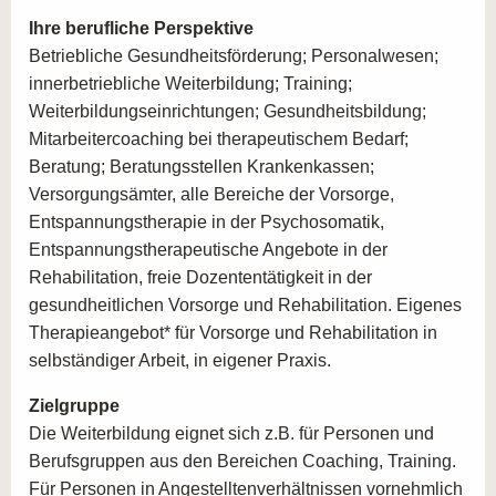
Mitarbeiter*innen aus dem Gesundheitswesen, wie
Ihre berufliche Perspektive
etwa Sozialarbeiter*innen, Pflegekräfte und
Betriebliche Gesundheitsförderung; Personalwesen;
Therapeuten, die ihre therapeutische Praxis um
innerbetriebliche Weiterbildung; Training;
moderne Präventionsstrategien bereichern möchten.
Weiterbildungseinrichtungen; Gesundheitsbildung;
Führungskräfte, Personalmanager*innen und
Mitarbeitercoaching bei therapeutischem Bedarf;
Betriebsräte, die Verantwortung für die Gesundheit
Beratung; Beratungsstellen Krankenkassen;
und das Wohlbefinden ihrer Mitarbeiter*innen
Versorgungsämter, alle Bereiche der Vorsorge,
übernehmen und in diesem Bereich fortgebildet
Entspannungstherapie in der Psychosomatik,
werden möchten.
Entspannungstherapeutische Angebote in der
Menschen, die in sozialen Berufen wie der Kinder-
Rehabilitation, freie Dozententätigkeit in der
und Jugendhilfe, Suchtberatung und
gesundheitlichen Vorsorge und Rehabilitation. Eigenes
Schulsozialarbeit tätig sind und Interesse daran
Therapieangebot* für Vorsorge und Rehabilitation in
haben, ihre Kompetenzen in der Stressbewältigung
selbständiger Arbeit, in eigener Praxis.
zu erweitern.
Zielgruppe
Die Weiterbildung eignet sich z.B. für Personen und
BERUFLICHE PERSPEKTIVEN NACH DER
Berufsgruppen aus den Bereichen Coaching, Training.
AUSBILDUNG ZUM FACHTHERAPEUTEN
Für Personen in Angestelltenverhältnissen vornehmlich