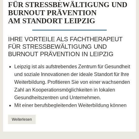
FÜR STRESSBEWÄLTIGUNG UND
BURNOUT PRÄVENTION
AM STANDORT LEIPZIG
IHRE VORTEILE ALS FACHTHERAPEUT
FÜR STRESSBEWÄLTIGUNG UND
BURNOUT PRÄVENTION IN LEIPZIG
Leipzig ist als aufstrebendes Zentrum für Gesundheit
und soziale Innovationen der ideale Standort für Ihre
Weiterbildung. Profitieren Sie von einer wachsenden
Zahl an Kooperationsmöglichkeiten in lokalen
Gesundheitszentren und Unternehmen.
Mit einer berufsbegleitenden Weiterbildung können
Sie sich optimal in die lokale Gesundheitslandschaft
Weiterlesen
integrieren und Ihr Fachwissen direkt in die Praxis
umsetzen.
Die Stadt bietet ein dynamisches und