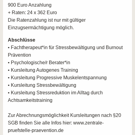
PRÄVENTION IN LEIPZIG
900 Euro Anzahlung
+ Raten: 24 x 362 Euro
Stressbewältigung in der Praxis:
Lernen Sie, wie
Die Ratenzahlung ist nur mit gültiger
Sie in praxisorientierten Szenarien mit realen
Einzugsermächtigung möglich.
Stressursachen arbeiten und Lösungsstrategien
Abschlüsse
entwickeln können.
• Fachtherapeut*in für Stressbewältigung und Burnout
Diagnostische Instrumente:
Erfahren Sie, wie Sie
Prävention
diagnostische Werkzeuge nutzen können, um Stress
• Psychologische/r Berater*in
und Burnout frühzeitig zu erkennen und Ihre
• Kursleitung Autogenes Training
Klienten*innen entsprechend zu unterstützen.
• Kursleitung Progressive Muskelentspannung
Burnout-Prävention durch Selbstmanagement:
• Kursleitung Stressbewältigung
Entwickeln Sie Programme, die auf
• Kursleitung Stressreduktion im Alltag durch
Selbstmanagement und Prävention von Burnout
Achtsamkeitstraining
ausgerichtet sind, um Klienten*innen nachhaltige
Lösungen zu bieten.
Zur Abrechnungsmöglichkeit Kursleitungen nach §20
Berufsorientierung in verschiedenen Branchen:
SGB finden Sie alle Infos hier: www.zentrale-
Die Ausbildung in Leipzig bietet Ihnen die
pruefstelle-praevention.de
Möglichkeit, Ihre Fähigkeiten nicht nur im