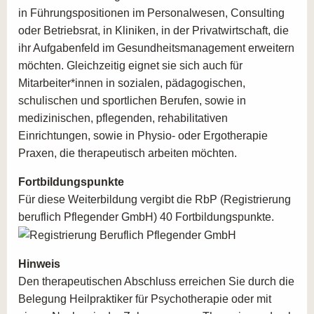
FÜR STRESSBEWÄLTIGUNG UND
in Führungspositionen im Personalwesen, Consulting
BURNOUT PRÄVENTION IN LEIPZIG
oder Betriebsrat, in Kliniken, in der Privatwirtschaft, die
Absolventen der Ausbildung in Leipzig finden
ihr Aufgabenfeld im Gesundheitsmanagement erweitern
zahlreiche berufliche Perspektiven in den Bereichen
möchten. Gleichzeitig eignet sie sich auch für
Gesundheitsförderung, Prävention und Therapie:
Mitarbeiter*innen in sozialen, pädagogischen,
schulischen und sportlichen Berufen, sowie in
Betriebliche Gesundheitsförderung und
medizinischen, pflegenden, rehabilitativen
Coaching:
Entwickeln Sie gezielte
Einrichtungen, sowie in Physio- oder Ergotherapie
Präventionsprogramme für Unternehmen und bieten
Praxen, die therapeutisch arbeiten möchten.
Sie individuell zugeschnittene Beratungen an, um
Stress und Burnout zu vermeiden.
Fortbildungspunkte
Weiterbildungseinrichtungen und
Für diese Weiterbildung vergibt die RbP (Registrierung
Gesundheitsbildung:
Bieten Sie Seminare und
beruflich Pflegender GmbH) 40 Fortbildungspunkte.
Workshops an, die sich auf die Prävention von
Stress und Burnout konzentrieren, sowohl für
Hinweis
Einzelpersonen als auch für Gruppen.
Den therapeutischen Abschluss erreichen Sie durch die
Therapeutische Arbeit in Kliniken und
Belegung Heilpraktiker für Psychotherapie oder mit
Rehabilitationszentren:
In Kliniken und Reha-