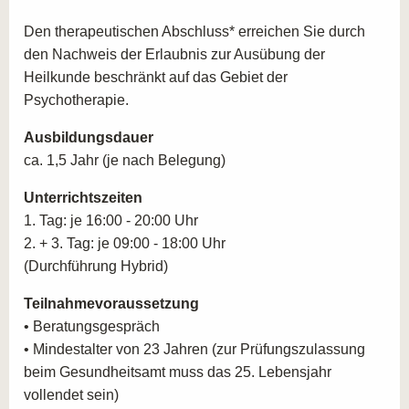
Gesundheitsbereich, sondern auch in der Wirtschaft,
Den therapeutischen Abschluss* erreichen Sie durch
der Sozialarbeit und im Bildungswesen einzusetzen.
den Nachweis der Erlaubnis zur Ausübung der
Nachhaltige Veränderung durch Achtsamkeit und
Heilkunde beschränkt auf das Gebiet der
Stressbewältigung:
Fokussieren Sie sich auf die
Psychotherapie.
Integration von Achtsamkeitstraining und anderen
nachhaltigen Methoden zur Stressbewältigung, um
Ausbildungsdauer
langfristig positive Veränderungen zu erzielen.
ca. 1,5 Jahr (je nach Belegung)
ZIELGRUPPEN FÜR DIE AUSBILDUNG
Unterrichtszeiten
ZUM FACHTHERAPEUTEN FÜR
1. Tag: je 16:00 - 20:00 Uhr
STRESSBEWÄLTIGUNG UND BURNOUT
2. + 3. Tag: je 09:00 - 18:00 Uhr
PRÄVENTION IN LEIPZIG
(Durchführung Hybrid)
Unsere Weiterbildung richtet sich an:
Teilnahmevoraussetzung
• Beratungsgespräch
Fachkräfte aus den Bereichen Coaching, Beratung
• Mindestalter von 23 Jahren (zur Prüfungszulassung
und Training, die ihr Portfolio um
beim Gesundheitsamt muss das 25. Lebensjahr
Präventionsmethoden zur Stressbewältigung und
vollendet sein)
Burnout-Prophylaxe erweitern möchten.