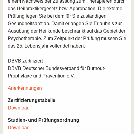
einem Nachweis der Zulassung zum Therapieren durch
Einrichtungen unterstützen Sie Klienten*innen, die
das Heilpraktikergesetz bzw. Approbation. Die externe
bereits unter stressbedingten Erkrankungen leiden.
Prüfung legen Sie bei dem für Sie zuständigen
Selbstständigkeit und Coaching:
Starten Sie Ihre
Gesundheitsamt ab. Damit erlangen Sie Erlaubnis zur
eigene Praxis, in der Sie Stressbewältigung und
Ausübung der Heilkunde beschränkt auf das Gebiet der
Burnout-Prävention anbieten und Klienten*innen in
Psychotherapie. Zum Zeitpunkt der Prüfung müssen Sie
ihrer persönlichen Entwicklung unterstützen.
das 25. Lebensjahr vollendet haben.
DBVB zertifiziert
DBVB Deutscher Bundesverband für Burnout-
Prophylaxe und Prävention e.V.
Anerkennungen
Zertifizierungstabelle
Download
Studien- und Prüfungsordnung
Download