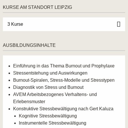
unterstützendes Umfeld, das Sie mit den neuesten
KURSE AM STANDORT LEIPZIG
Methoden und innovativen Ansätzen im Bereich der
Stressbewältigung und Burnout-Prävention vertraut
3 Kurse
macht.
Von einer intensiven und praxisorientierten
Ausbildung profitieren Sie nicht nur als Fachkraft,
AUSBILDUNGSINHALTE
sondern auch durch wertvolle
Netzwerkmöglichkeiten mit anderen Experten aus
dem Gesundheits- und Sozialbereich.
Einführung in das Thema Burnout und Prophylaxe
Leipzig hat eine hohe Nachfrage nach Fachkräften
Stressentstehung und Auswirkungen
im Bereich der Prävention und Burnout-Prävention,
Burnout-Spiralen, Stress-Modelle und Stresstypen
was Ihre beruflichen Perspektiven nach der
Diagnostik von Stress und Burnout
Ausbildung erheblich stärkt.
AVEM Arbeitsbezogenes Verhaltens- und
Erlebensmuster
WARUM LEIPZIG DER PERFEKTE
Konstruktive Stressbewältigung nach Gert Kaluza
STANDORT FÜR IHRE AUSBILDUNG ZUM
Kognitive Stressbewältigung
FACHTHERAPEUTEN FÜR
Instrumentelle Stressbewältigung
STRESSBEWÄLTIGUNG UND BURNOUT