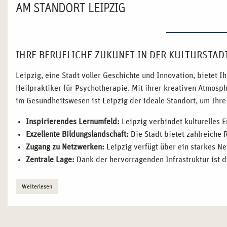
AM STANDORT LEIPZIG
IHRE BERUFLICHE ZUKUNFT IN DER KULTURSTADT
Leipzig, eine Stadt voller Geschichte und Innovation, bietet
Heilpraktiker für Psychotherapie. Mit ihrer kreativen Atmos
im Gesundheitswesen ist Leipzig der ideale Standort, um Ihre 
Inspirierendes Lernumfeld:
Leipzig verbindet kulturelles 
Exzellente Bildungslandschaft:
Die Stadt bietet zahlreiche 
Zugang zu Netzwerken:
Leipzig verfügt über ein starkes N
Zentrale Lage:
Dank der hervorragenden Infrastruktur ist d
WARUM LEIPZIG IDEAL FÜR IHRE AUSBILDUNG Z
Weiterlesen
Leipzig ist eine Stadt, die Geschichte, Kultur und Innovation 
eine wachsende Gesundheitsbranche, die Ihnen ideale Vorausse