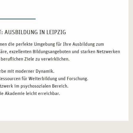
: AUSBILDUNG IN LEIPZIG
 Ihnen die perfekte Umgebung für Ihre Ausbildung zum
phäre, exzellenten Bildungsangeboten und starken Netzwerken
beruflichen Ziele zu verwirklichen.
Erbe mit moderner Dynamik.
Ressourcen für Weiterbildung und Forschung.
etzwerk im psychosozialen Bereich.
ie Akademie leicht erreichbar.
UM HEILPRAKTIKER FÜR PSYCHOTHERAPIE IST
vereint. Hier finden Sie eine lebendige Bildungslandschaft und
tzungen für Ihre Ausbildung bietet. Die Stadt ermöglicht es