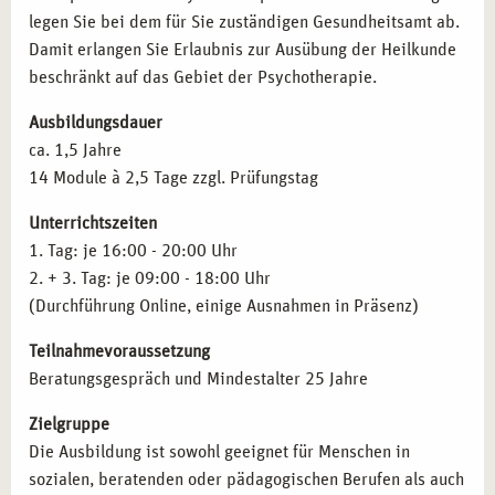
legen Sie bei dem für Sie zuständigen Gesundheitsamt ab.
Jugendtherapie.
Schizophrenien
Damit erlangen Sie Erlaubnis zur Ausübung der Heilkunde
Lehrtätigkeit:
Ausbildung angehender Heilpraktiker
Aﬀektive Störungen
beschränkt auf das Gebiet der Psychotherapie.
und Weitergabe Ihres Wissens.
Neurotische Störungen
Verhaltensauﬀälligkeiten mit körperlichen Störungen
Ausbildungsdauer
Persönlichkeitsstörungen
QUALIFIKATIONEN NACH IHRER AUSBILDUNG
ca. 1,5 Jahre
Intelligenzminderung
IN LEIPZIG
14 Module à 2,5 Tage zzgl. Prüfungstag
Entwicklungsstörungen
Mit erfolgreichem Abschluss erwerben Sie folgende
Störungen in Kindheit und Jugend
Unterrichtszeiten
Qualifikationen:
Prüfungstraining für die amtsärztliche Überprüfung
1. Tag: je 16:00 - 20:00 Uhr
Gesetzeskunde
2. + 3. Tag: je 09:00 - 18:00 Uhr
Heilpraktiker für Psychotherapie:
Erlaubnis zur
Therapieanträge
(Durchführung Online, einige Ausnahmen in Präsenz)
therapeutischen Arbeit nach bestandener Prüfung.
Pharmakotherapie
Psychologischer Berater:
Kompetenzen zur
Teilnahmevoraussetzung
Inhalte der Fortbildung
Anatomie und Pysiologie
psychologischen Betreuung und Beratung.
Beratungsgespräch und Mindestalter 25 Jahre
Zielgruppe
MIT CAMPUS NATURALIS IN LEIPZIG
Die Ausbildung ist sowohl geeignet für Menschen in
ERFOLGREICH DURCHSTARTEN
sozialen, beratenden oder pädagogischen Berufen als auch