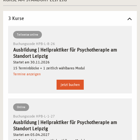
Zugang zu Netzwerken:
Leipzig verfügt über ein starkes
Netzwerk im psychosozialen Bereich.
Zentrale Lage:
Dank der hervorragenden Infrastruktur
3 Kurse
ist die Akademie leicht erreichbar.
Teilweise online
WARUM LEIPZIG IDEAL FÜR IHRE AUSBILDUNG
Buchungscode HPB-L-8-26
Ausbildung | Heilpraktiker für Psychotherapie am
ZUM HEILPRAKTIKER FÜR PSYCHOTHERAPIE
Standort Leipzig
IST
Startet am 30.11.2026
15 Terminblöcke + 1 zeitlich wählbares Modul
Leipzig ist eine Stadt, die Geschichte, Kultur und
Termine anzeigen
Innovation vereint. Hier finden Sie eine lebendige
Jetzt buchen
Bildungslandschaft und eine wachsende
Gesundheitsbranche, die Ihnen ideale Voraussetzungen für
Ihre Ausbildung bietet. Die Stadt ermöglicht es Ihnen, sich
Online
in einem dynamischen Umfeld zu entwickeln und beruflich
Buchungscode HPB-L-1-27
zu etablieren.
Ausbildung | Heilpraktiker für Psychotherapie am
Standort Leipzig
INHALTE DER AUSBILDUNG IN LEIPZIG:
Startet am 05.04.2027