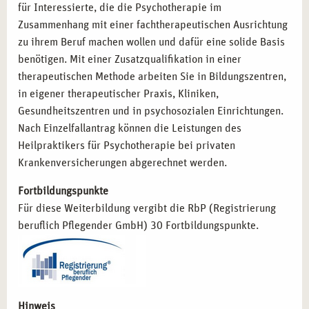
Wählen Sie die Ausbildung zum Heilpraktiker für
für Interessierte, die die Psychotherapie im
Psychotherapie bei campus naturalis in Leipzig und
Zusammenhang mit einer fachtherapeutischen Ausrichtung
profitieren Sie von unserer langjährigen Erfahrung und
zu ihrem Beruf machen wollen und dafür eine solide Basis
praxisnahen Lehrmethoden. Unsere erfahrenen Dozenten
benötigen. Mit einer Zusatzqualifikation in einer
und das inspirierende Umfeld der Kulturstadt bieten Ihnen
therapeutischen Methode arbeiten Sie in Bildungszentren,
die besten Voraussetzungen für eine erfolgreiche Karriere.
in eigener therapeutischer Praxis, Kliniken,
Lassen Sie uns gemeinsam Ihre beruflichen Ziele
Gesundheitszentren und in psychosozialen Einrichtungen.
verwirklichen!
Nach Einzelfallantrag können die Leistungen des
Heilpraktikers für Psychotherapie bei privaten
Krankenversicherungen abgerechnet werden.
Fortbildungspunkte
Für diese Weiterbildung vergibt die RbP (Registrierung
beruflich Pflegender GmbH) 30 Fortbildungspunkte.
Hinweis