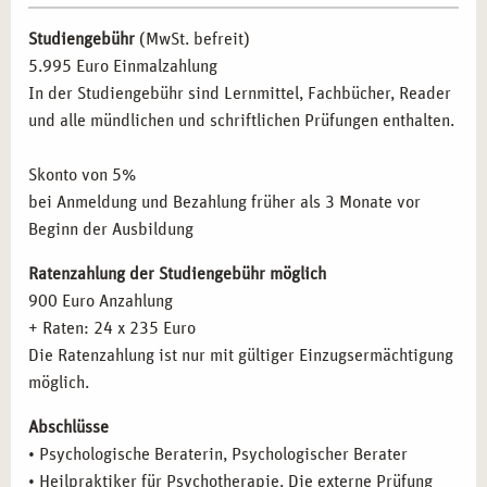
psychologische Beratung aufbauen möchten.
Die Geschichte der Psychotherapie – die wichtigsten
Quereinsteiger:
Interessierte, die eine neue berufliche
Studiengebühr
(MwSt. befreit)
Therapierichtungen und Modelle
Perspektive im Gesundheitswesen suchen.
5.995 Euro Einmalzahlung
Psychoanalyse (Freud)
In der Studiengebühr sind Lernmittel, Fachbücher, Reader
Analytische Psychologie (Jung)
BERUFLICHE PERSPEKTIVEN NACH DER
und alle mündlichen und schriftlichen Prüfungen enthalten.
Individualpsychologie (Adler)
AUSBILDUNG IN LEIPZIG
Verhaltenstherapie
Skonto von 5%
Gesprächstherapie (Rogers)
Mit dem erfolgreichen Abschluss der Ausbildung stehen
bei Anmeldung und Bezahlung früher als 3 Monate vor
Systemische Therapie
Ihnen in Leipzig und darüber hinaus zahlreiche
Beginn der Ausbildung
Gestalttherapie (Perls)
Karrieremöglichkeiten offen:
Transaktionsanalyse (Berne)
Ratenzahlung der Studiengebühr möglich
Eigene Praxis:
Aufbau einer selbstständigen Tätigkeit
Körpertherapeutische Verfahren
900 Euro Anzahlung
mit flexiblen Arbeitszeiten.
Kreativtherapeutische Verfahren
+ Raten: 24 x 235 Euro
Therapiezentren und soziale Einrichtungen:
Arbeit in
Kinder- und Jugendtherapie
Die Ratenzahlung ist nur mit gültiger Einzugsermächtigung
Einrichtungen mit Fokus auf psychologische Beratung.
Psychopathologie: Psychische Störungen
möglich.
Coaching und Beratung:
Leitung von Workshops und
Diagnoseschema ICD-10
Abschlüsse
Seminaren zur mentalen Gesundheit.
Psychischer und psychopathologischer Befund
• Psychologische Beraterin, Psychologischer Berater
Spezialisierung:
Weiterbildung in Bereichen wie
Organisch bedingte Störungen
• Heilpraktiker für Psychotherapie. Die externe Prüfung
Traumatherapie, Verhaltenstherapie oder Kinder- und
Substanzinduzierte Störungen