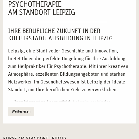
PSYCHOTHERAPIE
AM STANDORT LEIPZIG
IHRE BERUFLICHE ZUKUNFT IN DER
KULTURSTADT: AUSBILDUNG IN LEIPZIG
Leipzig, eine Stadt voller Geschichte und Innovation,
bietet Ihnen die perfekte Umgebung für Ihre Ausbildung
zum Heilpraktiker für Psychotherapie. Mit ihrer kreativen
Atmosphäre, exzellenten Bildungsangeboten und starken
Netzwerken im Gesundheitswesen ist Leipzig der ideale
Standort, um Ihre beruflichen Ziele zu verwirklichen.
Inspirierendes Lernumfeld:
Leipzig verbindet
kulturelles Erbe mit moderner Dynamik.
Weiterlesen
Exzellente Bildungslandschaft:
Die Stadt bietet
zahlreiche Ressourcen für Weiterbildung und
Forschung.
KURSE AM STANDORT LEIPZIG