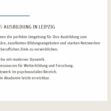
: AUSBILDUNG IN LEIPZIG
 Ihnen die perfekte Umgebung für Ihre Ausbildung zum
phäre, exzellenten Bildungsangeboten und starken Netzwerken
beruflichen Ziele zu verwirklichen.
Erbe mit moderner Dynamik.
Ressourcen für Weiterbildung und Forschung.
etzwerk im psychosozialen Bereich.
ie Akademie leicht erreichbar.
UM HEILPRAKTIKER FÜR PSYCHOTHERAPIE IST
vereint. Hier finden Sie eine lebendige Bildungslandschaft und
tzungen für Ihre Ausbildung bietet. Die Stadt ermöglicht es