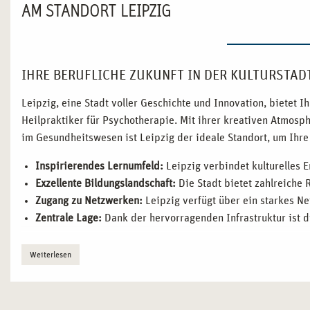
AM STANDORT LEIPZIG
IHRE BERUFLICHE ZUKUNFT IN DER KULTURSTADT
Leipzig, eine Stadt voller Geschichte und Innovation, bietet
Heilpraktiker für Psychotherapie. Mit ihrer kreativen Atmos
im Gesundheitswesen ist Leipzig der ideale Standort, um Ihre 
Inspirierendes Lernumfeld:
Leipzig verbindet kulturelles 
Exzellente Bildungslandschaft:
Die Stadt bietet zahlreiche 
Zugang zu Netzwerken:
Leipzig verfügt über ein starkes N
Zentrale Lage:
Dank der hervorragenden Infrastruktur ist d
WARUM LEIPZIG IDEAL FÜR IHRE AUSBILDUNG Z
Weiterlesen
Leipzig ist eine Stadt, die Geschichte, Kultur und Innovation 
eine wachsende Gesundheitsbranche, die Ihnen ideale Vorausse