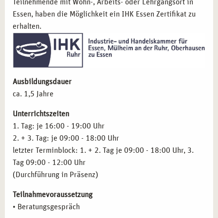
Teilnehmende mit Wohn-, Arbeits- oder Lehrgangsort in
Notfälle und Kriseninterventionen
Sozialarbeiter und Pädagogen:
Fachkräfte, die in
Essen, haben die Möglichkeit ein IHK Essen Zertifikat zu
Familienberatung
sozialen Einrichtungen und mit traumatisierten
erhalten.
Traumatisierung von Kindern und Jugendlichen,
Personen arbeiten.
rechtliche Grundlagen
Psychologische Berater und Coaches:
Personen, die sich
Sexueller Missbrauch und sexuelle Misshandlung
auf die Beratung und Unterstützung traumatisierter
Spezielle Dynamiken traumatischer Ereignisse in
Menschen spezialisieren möchten.
Familien
Therapeuten und Heilpraktiker für Psychotherapie:
Ausbildungsdauer
Re-Traumatisierung im Alter, Umgang mit starken
Fachkräfte, die ihre therapeutischen Kenntnisse
ca. 1,5 Jahre
Emotionen
erweitern möchten.
Traumatherapeutische Methoden der Einzelarbeit
Führungskräfte im sozialen Bereich:
Leitungspersonal
Unterrichtszeiten
Psychohygiene
in psychosozialen Einrichtungen und Beratungsstellen.
1. Tag: je 16:00 - 19:00 Uhr
Praxistraining, Fallbeispiele und Supervision
Quereinsteiger mit therapeutischem Interesse:
2. + 3. Tag: je 09:00 - 18:00 Uhr
Inhalte der Ausbildung
Systemische Beratung
Personen, die eine fundierte Ausbildung in der
letzter Terminblock: 1. + 2. Tag je 09:00 - 18:00 Uhr, 3.
systemischen Traumaberatung anstreben.
Tag 09:00 - 12:00 Uhr
(Durchführung in Präsenz)
BERUFLICHE MÖGLICHKEITEN NACH IHRER
Teilnahmevoraussetzung
AUSBILDUNG IN LEIPZIG
• Beratungsgespräch