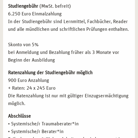
Psychodynamisch Imaginative Traumatherapie nach
traumatherapeutischen Verfahren.
Studiengebühr
(MwSt. befreit)
Reddemann
Traumasensible Kommunikation:
Gesprächsführung in
6.250 Euro Einmalzahlung
Traumabehandlung in der tiefenpsychologischen
der Arbeit mit traumatisierten Menschen und deren
In der Studiengebühr sind Lernmittel, Fachbücher, Reader
fundierten Psychotherapie
Umfeld.
und alle mündlichen und schriftlichen Prüfungen enthalten.
Therapeutische Strategien und Intervention in den
Prävention und Krisenintervention:
Strategien zur
verschiedenen Phasen, Klopf Verfahren
Bewältigung akuter Traumata und längerfristiger
Skonto von 5%
EMDR – Eye Movement Desensitization and
psychischer Belastungen.
bei Anmeldung und Bezahlung früher als 3 Monate vor
Reprocessing
Supervision und Fallarbeit:
Entwicklung professioneller
Beginn der Ausbildung
Körperorientierte Traumatherapie Somatic
Reflexionsfähigkeiten für den therapeutischen Alltag.
Experiencing (SE)
Ratenzahlung der Studiengebühr möglich
Die Bausteine der traumatherapeutischen Arbeit
900 Euro Anzahlung
FÜR WEN IST DIE AUSBILDUNG IN LEIPZIG
Sicherheit schaffen, Aufbau an Ressourcen
+ Raten: 24 x 245 Euro
GEEIGNET?
Stabilität aufbauen, Umgang mit Intrusionen und
Die Ratenzahlung ist nur mit gültiger Einzugsermächtigung
Übererregung
möglich.
Diese Ausbildung richtet sich an Fachkräfte und
Konfrontation ermöglichen im geschützten Dialog
Interessierte, die ihr Wissen in der systemischen
Abschlüsse
Integration der traumatischen Erfahrung erreichen
Traumaberatung vertiefen möchten. Besonders geeignet
• Systemische/r Traumaberater*in
Spezielle Gesprächsführung in der Traumatologie und
für:
• Systemische/r Berater*in
der Krisenintervention, Krise und Flucht