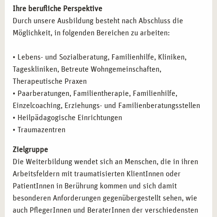
Mit Abschluss der Ausbildung eröffnen sich in Leipzig
Ihre berufliche Perspektive
vielseitige Karrieremöglichkeiten. Nutzen Sie Ihre
Durch unsere Ausbildung besteht nach Abschluss die
Fachkenntnisse in folgenden Bereichen:
Möglichkeit, in folgenden Bereichen zu arbeiten:
Psychosoziale Beratung:
Arbeit in Beratungsstellen,
• Lebens- und Sozialberatung, Familienhilfe, Kliniken,
Traumazentren und sozialen Einrichtungen.
Tageskliniken, Betreute Wohngemeinschaften,
Therapie und Präventionsarbeit:
Unterstützung von
Therapeutische Praxen
Betroffenen in psychosozialen Zentren und Kliniken.
• Paarberatungen, Familientherapie, Familienhilfe,
Weiterbildung und Schulung:
Durchführung von
Einzelcoaching, Erziehungs- und Familienberatungsstellen
Workshops und Schulungen zur Traumabewältigung.
• Heilpädagogische Einrichtungen
Selbstständigkeit:
Aufbau einer eigenen Praxis für
• Traumazentren
systemische Traumaberatung.
Spezialisierung:
Weiterführende Qualifikationen in
Zielgruppe
bestimmten Therapieformen oder Zielgruppen.
Die Weiterbildung wendet sich an Menschen, die in ihren
Arbeitsfeldern mit traumatisierten KlientInnen oder
IHRE QUALIFIKATION DURCH DIE
PatientInnen in Berührung kommen und sich damit
AUSBILDUNG IN LEIPZIG
besonderen Anforderungen gegenübergestellt sehen, wie
auch PflegerInnen und BeraterInnen der verschiedensten
Mit erfolgreichem Abschluss der Ausbildung erhalten Sie: