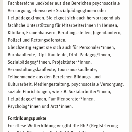
Fachbereiche und/oder aus den Bereichen psychosoziale
Zertifizierung als systemischer Traumaberater:
Versorgung, ebenso wie SozialpädagogInnen oder
Fachliche Qualifikation zur professionellen Begleitung
HeilpädagogInnen. Sie eignet sich auch hervorragend als
traumatisierter Menschen.
fachliche Unterstützung für MitarbeiterInnen in Heimen,
Weiterbildungsmöglichkeiten:
Spezialisierung in
Kliniken, Frauenhäusern, Beratungsstellen, Jugendämtern,
spezifischen Beratungs- und Therapieansätzen.
Polizei und Rettungsdiensten.
Gleichzeitig eignet sie sich auch für Personaler*innen,
Bürokaufleute, Dipl. Kaufleute, Dipl. Pädagog*innen,
KARRIERECHANCEN MIT CAMPUS NATURALIS
Sozialpädagog*innen, Projektleiter*innen,
IN LEIPZIG
Veranstaltungskaufleute, Tourismuskaufleute,
Mit der Ausbildung in systemischer Traumaberatung bei
Teilnehmende aus den Bereichen Bildungs- und
campus naturalis in Leipzig eröffnen sich Ihnen vielseitige
Kulturarbeit, Mediengestaltung, psychosoziale Versorgung,
Karrieremöglichkeiten in einem wachsenden Berufsfeld.
soziale Einrichtungen, wie z.B. Sozialarbeiter*innen,
Unsere praxisnahe Ausbildung, begleitet von erfahrenen
Heilpädagog*innen, Familienberater*innen,
Dozenten, bereitet Sie optimal auf den Berufsalltag vor.
Psycholog*innen und Ärzt*innen.
Nutzen Sie die Vorteile Leipzigs, um sich als systemischer
Fortbildungspunkte
Traumaberater zu etablieren und Menschen professionell
Für diese Weiterbildung vergibt die RbP (Registrierung
zu unterstützen.