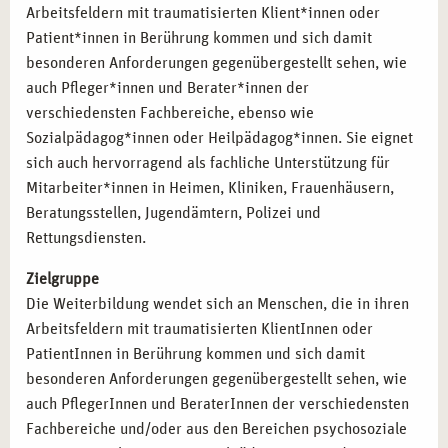
Arbeitsfeldern mit traumatisierten Klient*innen oder
Seminaren und Workshops zur Traumabewältigung.
Patient*innen in Berührung kommen und sich damit
Selbstständigkeit:
Aufbau einer eigenen Praxis für
besonderen Anforderungen gegenübergestellt sehen, wie
Traumatherapie.
auch Pfleger*innen und Berater*innen der
Spezialisierung:
Weiterqualifikation in Methoden wie
verschiedensten Fachbereiche, ebenso wie
EMDR oder therapeutische Arbeit mit spezifischen
Sozialpädagog*innen oder Heilpädagog*innen. Sie eignet
Zielgruppen.
sich auch hervorragend als fachliche Unterstützung für
Mitarbeiter*innen in Heimen, Kliniken, Frauenhäusern,
FACHLICHE QUALIFIKATIONEN DURCH DIE
Beratungsstellen, Jugendämtern, Polizei und
AUSBILDUNG IN LEIPZIG
Rettungsdiensten.
Nach erfolgreichem Abschluss der Ausbildung erwerben
Zielgruppe
Sie:
Die Weiterbildung wendet sich an Menschen, die in ihren
Arbeitsfeldern mit traumatisierten KlientInnen oder
Zertifizierung als Traumatherapeut:
Qualifikation zur
PatientInnen in Berührung kommen und sich damit
professionellen Begleitung traumatisierter Menschen.
besonderen Anforderungen gegenübergestellt sehen, wie
Weiterbildungsmöglichkeiten:
Vertiefung und
auch PflegerInnen und BeraterInnen der verschiedensten
Spezialisierung in verschiedenen therapeutischen
Fachbereiche und/oder aus den Bereichen psychosoziale
Ansätzen.