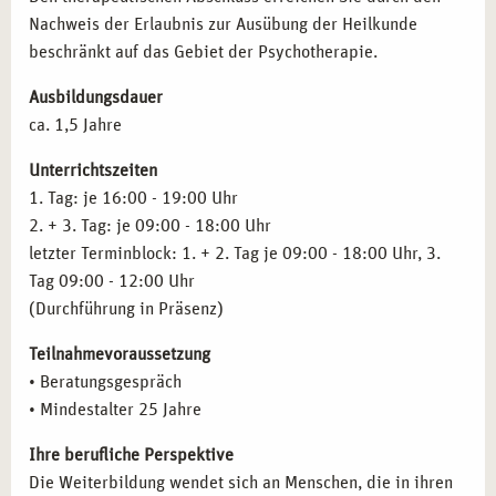
arbeiten.
Nachweis der Erlaubnis zur Ausübung der Heilkunde
Traumatisierung von Kindern und Jugendlichen,
Mitarbeitende in sozialen Einrichtungen:
Fachkräfte aus
beschränkt auf das Gebiet der Psychotherapie.
rechtliche Grundlagen
Frauenhäusern, Jugendämtern und Beratungsstellen.
Sexueller Missbrauch und sexuelle Misshandlung
Quereinsteiger:
Personen, die eine neue berufliche
Ausbildungsdauer
Spezielle Dynamiken traumatischer Ereignisse in
Perspektive im therapeutischen Bereich anstreben.
ca. 1,5 Jahre
Familien
Re-Traumatisierung im Alter, Umgang mit starken
Unterrichtszeiten
BERUFLICHE MÖGLICHKEITEN NACH DER
Emotionen
1. Tag: je 16:00 - 19:00 Uhr
AUSBILDUNG IN LEIPZIG
Traumatherapeutische Methoden der Einzelarbeit
2. + 3. Tag: je 09:00 - 18:00 Uhr
Psychohygiene
Mit dem Abschluss als Traumatherapeut stehen Ihnen in
letzter Terminblock: 1. + 2. Tag je 09:00 - 18:00 Uhr, 3.
Praxistraining, Fallbeispiele und Supervision
Leipzig vielfältige Karrieremöglichkeiten offen. Nutzen Sie
Tag 09:00 - 12:00 Uhr
Inhalte der Ausbildung
Heilpraktiker*in Psychotherapie
Ihre Fachkenntnisse in folgenden Bereichen:
(Durchführung in Präsenz)
Inhalte der Fortbildung
Anatomie und Pysiologie
Beratung und Therapie:
Arbeit in Beratungsstellen,
Teilnahmevoraussetzung
Traumazentren oder therapeutischen Praxen.
• Beratungsgespräch
Kliniken und soziale Einrichtungen:
Mitarbeit in
• Mindestalter 25 Jahre
Tageskliniken, heilpädagogischen Einrichtungen und
Ihre berufliche Perspektive
Reha-Zentren.
Die Weiterbildung wendet sich an Menschen, die in ihren
Coaching und Schulung:
Leitung von Fortbildungen,