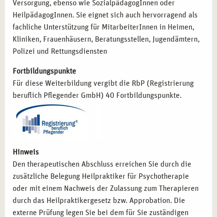
Versorgung, ebenso wie SozialpädagogInnen oder
HeilpädagogInnen. Sie eignet sich auch hervorragend als
IHRE PERSPEKTIVEN MIT CAMPUS NATURALIS
fachliche Unterstützung für MitarbeiterInnen in Heimen,
IN LEIPZIG
Kliniken, Frauenhäusern, Beratungsstellen, Jugendämtern,
Mit der Ausbildung zum Traumatherapeuten bei campus
Polizei und Rettungsdiensten
naturalis in Leipzig starten Sie Ihre Karriere in einer
Fortbildungspunkte
zukunftsweisenden Branche. Profitieren Sie von
Für diese Weiterbildung vergibt die RbP (Registrierung
praxisnahen Lehrmethoden, einem erfahrenen
beruflich Pflegender GmbH) 40 Fortbildungspunkte.
Dozententeam und den zahlreichen Kooperationspartnern
der Stadt. Lassen Sie uns gemeinsam Ihre beruflichen
Ziele verwirklichen und traumatisierten Menschen neue
Wege zur Heilung ermöglichen!
Hinweis
Den therapeutischen Abschluss erreichen Sie durch die
zusätzliche Belegung Heilpraktiker für Psychotherapie
oder mit einem Nachweis der Zulassung zum Therapieren
durch das Heilpraktikergesetz bzw. Approbation. Die
externe Prüfung legen Sie bei dem für Sie zuständigen