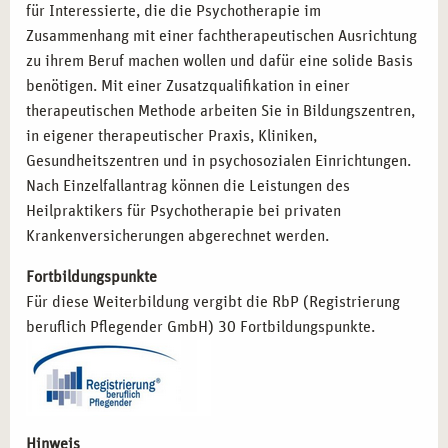
Psychologischer Berater:
Kompetenzen zur
für Interessierte, die die Psychotherapie im
psychologischen Betreuung und Beratung.
Zusammenhang mit einer fachtherapeutischen Ausrichtung
zu ihrem Beruf machen wollen und dafür eine solide Basis
benötigen. Mit einer Zusatzqualifikation in einer
STARTEN SIE MIT CAMPUS NATURALIS IN
therapeutischen Methode arbeiten Sie in Bildungszentren,
MÜNCHEN DURCH
in eigener therapeutischer Praxis, Kliniken,
Entscheiden Sie sich für die Ausbildung zum Heilpraktiker
Gesundheitszentren und in psychosozialen Einrichtungen.
für Psychotherapie bei campus naturalis in München und
Nach Einzelfallantrag können die Leistungen des
profitieren Sie von unserer langjährigen Erfahrung im
Heilpraktikers für Psychotherapie bei privaten
Bereich der Gesundheitsbildung. Unsere erfahrenen
Krankenversicherungen abgerechnet werden.
Dozenten und die inspirierende Umgebung der
Fortbildungspunkte
bayerischen Landeshauptstadt schaffen optimale
Für diese Weiterbildung vergibt die RbP (Registrierung
Bedingungen für Ihren Erfolg. Lassen Sie uns gemeinsam
beruflich Pflegender GmbH) 30 Fortbildungspunkte.
Ihre beruflichen Ziele verwirklichen und neue
Perspektiven schaffen!
Hinweis