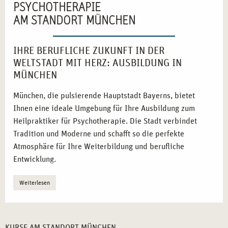
PSYCHOTHERAPIE
AM STANDORT MÜNCHEN
IHRE BERUFLICHE ZUKUNFT IN DER
WELTSTADT MIT HERZ: AUSBILDUNG IN
MÜNCHEN
München, die pulsierende Hauptstadt Bayerns, bietet
Ihnen eine ideale Umgebung für Ihre Ausbildung zum
Heilpraktiker für Psychotherapie. Die Stadt verbindet
Tradition und Moderne und schafft so die perfekte
Atmosphäre für Ihre Weiterbildung und berufliche
Entwicklung.
Vielfältige Netzwerke:
Nutzen Sie die starken
Weiterlesen
Verbindungen zu sozialen Einrichtungen und
Gesundheitszentren.
Inspirierende Umgebung:
Die kulturelle Vielfalt und
KURSE AM STANDORT MÜNCHEN