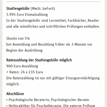
psychotherapeutische Ansätze in ihre Arbeit integrieren
Die Geschichte der Psychotherapie – die wichtigsten
wollen.
Studiengebühr
(MwSt. befreit)
Therapierichtungen und Modelle
Pädagogische Fachkräfte:
Lehrer und Erzieher, die ihre
5.995 Euro Einmalzahlung
Psychoanalyse (Freud)
Kompetenzen im Umgang mit psychischen Belastungen
In der Studiengebühr sind Lernmittel, Fachbücher, Reader
Analytische Psychologie (Jung)
vertiefen wollen.
und alle mündlichen und schriftlichen Prüfungen enthalten.
Individualpsychologie (Adler)
Selbstständige:
Menschen, die eine eigene Praxis
Verhaltenstherapie
gründen möchten.
Skonto von 5%
Gesprächstherapie (Rogers)
Quereinsteiger:
Interessierte, die eine neue berufliche
bei Anmeldung und Bezahlung früher als 3 Monate vor
Systemische Therapie
Perspektive im Gesundheitswesen suchen.
Beginn der Ausbildung
Gestalttherapie (Perls)
Transaktionsanalyse (Berne)
Ratenzahlung der Studiengebühr möglich
BERUFLICHE PERSPEKTIVEN NACH DER
Körpertherapeutische Verfahren
900 Euro Anzahlung
AUSBILDUNG IN MÜNCHEN
Kreativtherapeutische Verfahren
+ Raten: 24 x 235 Euro
Kinder- und Jugendtherapie
Nach Abschluss Ihrer Ausbildung stehen Ihnen in München
Die Ratenzahlung ist nur mit gültiger Einzugsermächtigung
Psychopathologie: Psychische Störungen
zahlreiche berufliche Möglichkeiten offen. Nutzen Sie Ihre
möglich.
Diagnoseschema ICD-10
neuen Qualifikationen in den folgenden Bereichen:
Abschlüsse
Psychischer und psychopathologischer Befund
• Psychologische Beraterin, Psychologischer Berater
Eigene Praxis:
Aufbau einer selbstständigen Tätigkeit
Organisch bedingte Störungen
• Heilpraktiker für Psychotherapie. Die externe Prüfung
mit flexiblen Arbeitszeiten.
Substanzinduzierte Störungen