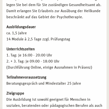
legen Sie bei dem für Sie zuständigen Gesundheitsamt ab.
Therapie- und Gesundheitszentren:
Mitarbeit in
Schizophrenien
Damit erlangen Sie Erlaubnis zur Ausübung der Heilkunde
sozialen Einrichtungen und Rehabilitationszentren.
Aﬀektive Störungen
beschränkt auf das Gebiet der Psychotherapie.
Coaching und Beratung:
Durchführung von Seminaren
Neurotische Störungen
und Workshops zur mentalen Gesundheit.
Verhaltensauﬀälligkeiten mit körperlichen Störungen
Ausbildungsdauer
Weiterbildung und Spezialisierung:
Vertiefung in
Persönlichkeitsstörungen
ca. 1,5 Jahre
Bereichen wie Verhaltenstherapie, Traumatherapie oder
Intelligenzminderung
14 Module à 2,5 Tage zzgl. Prüfungstag
Kinder- und Jugendtherapie.
Entwicklungsstörungen
Lehrtätigkeit:
Weitergabe Ihres Wissens in der
Störungen in Kindheit und Jugend
Unterrichtszeiten
Erwachsenenbildung oder als Dozent.
Prüfungstraining für die amtsärztliche Überprüfung
1. Tag: je 16:00 - 20:00 Uhr
Gesetzeskunde
2. + 3. Tag: je 09:00 - 18:00 Uhr
Therapieanträge
QUALIFIKATIONEN NACH IHRER AUSBILDUNG
(Durchführung Online, einige Ausnahmen in Präsenz)
Pharmakotherapie
IN MÜNCHEN
Teilnahmevoraussetzung
Inhalte der Fortbildung
Anatomie und Pysiologie
Mit erfolgreichem Abschluss können Sie folgende
Beratungsgespräch und Mindestalter 25 Jahre
Qualifikationen erwerben:
Zielgruppe
Heilpraktiker für Psychotherapie:
Zulassung zur
Die Ausbildung ist sowohl geeignet für Menschen in
therapeutischen Arbeit nach bestandener Prüfung.
sozialen, beratenden oder pädagogischen Berufen als auch