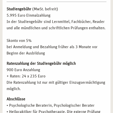
psychotherapeutische Ansätze in ihre Arbeit integrieren
Die Geschichte der Psychotherapie – die wichtigsten
wollen.
Studiengebühr
(MwSt. befreit)
Therapierichtungen und Modelle
Pädagogische Fachkräfte:
Lehrer und Erzieher, die ihre
5.995 Euro Einmalzahlung
Psychoanalyse (Freud)
Kompetenzen im Umgang mit psychischen Belastungen
In der Studiengebühr sind Lernmittel, Fachbücher, Reader
Analytische Psychologie (Jung)
vertiefen wollen.
und alle mündlichen und schriftlichen Prüfungen enthalten.
Individualpsychologie (Adler)
Selbstständige:
Menschen, die eine eigene Praxis
Verhaltenstherapie
gründen möchten.
Skonto von 5%
Gesprächstherapie (Rogers)
Quereinsteiger:
Interessierte, die eine neue berufliche
bei Anmeldung und Bezahlung früher als 3 Monate vor
Systemische Therapie
Perspektive im Gesundheitswesen suchen.
Beginn der Ausbildung
Gestalttherapie (Perls)
Transaktionsanalyse (Berne)
Ratenzahlung der Studiengebühr möglich
BERUFLICHE PERSPEKTIVEN NACH DER
Körpertherapeutische Verfahren
900 Euro Anzahlung
AUSBILDUNG IN MÜNCHEN
Kreativtherapeutische Verfahren
+ Raten: 24 x 235 Euro
Kinder- und Jugendtherapie
Nach Abschluss Ihrer Ausbildung stehen Ihnen in München
Die Ratenzahlung ist nur mit gültiger Einzugsermächtigung
Psychopathologie: Psychische Störungen
zahlreiche berufliche Möglichkeiten offen. Nutzen Sie Ihre
möglich.
Diagnoseschema ICD-10
neuen Qualifikationen in den folgenden Bereichen:
Abschlüsse
Psychischer und psychopathologischer Befund
• Psychologische Beraterin, Psychologischer Berater
Eigene Praxis:
Aufbau einer selbstständigen Tätigkeit
Organisch bedingte Störungen
• Heilpraktiker für Psychotherapie. Die externe Prüfung
mit flexiblen Arbeitszeiten.
Substanzinduzierte Störungen