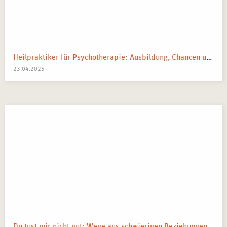
Heilpraktiker für Psychotherapie: Ausbildung, Chancen und dein Weg zum Traumberuf
23.04.2025
Du tust mir nicht gut: Wege aus schwierigen Beziehungen