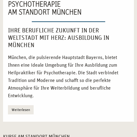
PSYCHOTHERAPIE
AM STANDORT MÜNCHEN
IHRE BERUFLICHE ZUKUNFT IN DER
WELTSTADT MIT HERZ: AUSBILDUNG IN
MÜNCHEN
München, die pulsierende Hauptstadt Bayerns, bietet
Ihnen eine ideale Umgebung für Ihre Ausbildung zum
Heilpraktiker für Psychotherapie. Die Stadt verbindet
Tradition und Moderne und schafft so die perfekte
Atmosphäre für Ihre Weiterbildung und berufliche
Entwicklung.
Vielfältige Netzwerke:
Nutzen Sie die starken
Weiterlesen
Verbindungen zu sozialen Einrichtungen und
Gesundheitszentren.
Inspirierende Umgebung:
Die kulturelle Vielfalt und
KURSE AM STANDORT MÜNCHEN