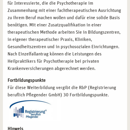
Psychologischer Berater:
Kompetenzen zur
für Interessierte, die die Psychotherapie im
psychologischen Betreuung und Beratung.
Zusammenhang mit einer fachtherapeutischen Ausrichtung
zu ihrem Beruf machen wollen und dafür eine solide Basis
benötigen. Mit einer Zusatzqualifikation in einer
STARTEN SIE MIT CAMPUS NATURALIS IN
therapeutischen Methode arbeiten Sie in Bildungszentren,
MÜNCHEN DURCH
in eigener therapeutischer Praxis, Kliniken,
Entscheiden Sie sich für die Ausbildung zum Heilpraktiker
Gesundheitszentren und in psychosozialen Einrichtungen.
für Psychotherapie bei campus naturalis in München und
Nach Einzelfallantrag können die Leistungen des
profitieren Sie von unserer langjährigen Erfahrung im
Heilpraktikers für Psychotherapie bei privaten
Bereich der Gesundheitsbildung. Unsere erfahrenen
Krankenversicherungen abgerechnet werden.
Dozenten und die inspirierende Umgebung der
Fortbildungspunkte
bayerischen Landeshauptstadt schaffen optimale
Für diese Weiterbildung vergibt die RbP (Registrierung
Bedingungen für Ihren Erfolg. Lassen Sie uns gemeinsam
beruflich Pflegender GmbH) 30 Fortbildungspunkte.
Ihre beruflichen Ziele verwirklichen und neue
Perspektiven schaffen!
Hinweis