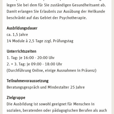
legen Sie bei dem für Sie zuständigen Gesundheitsamt ab.
Therapie- und Gesundheitszentren:
Mitarbeit in
Schizophrenien
Damit erlangen Sie Erlaubnis zur Ausübung der Heilkunde
sozialen Einrichtungen und Rehabilitationszentren.
Aﬀektive Störungen
beschränkt auf das Gebiet der Psychotherapie.
Coaching und Beratung:
Durchführung von Seminaren
Neurotische Störungen
und Workshops zur mentalen Gesundheit.
Verhaltensauﬀälligkeiten mit körperlichen Störungen
Ausbildungsdauer
Weiterbildung und Spezialisierung:
Vertiefung in
Persönlichkeitsstörungen
ca. 1,5 Jahre
Bereichen wie Verhaltenstherapie, Traumatherapie oder
Intelligenzminderung
14 Module à 2,5 Tage zzgl. Prüfungstag
Kinder- und Jugendtherapie.
Entwicklungsstörungen
Lehrtätigkeit:
Weitergabe Ihres Wissens in der
Störungen in Kindheit und Jugend
Unterrichtszeiten
Erwachsenenbildung oder als Dozent.
Prüfungstraining für die amtsärztliche Überprüfung
1. Tag: je 16:00 - 20:00 Uhr
Gesetzeskunde
2. + 3. Tag: je 09:00 - 18:00 Uhr
Therapieanträge
QUALIFIKATIONEN NACH IHRER AUSBILDUNG
(Durchführung Online, einige Ausnahmen in Präsenz)
Pharmakotherapie
IN MÜNCHEN
Teilnahmevoraussetzung
Inhalte der Fortbildung
Anatomie und Pysiologie
Mit erfolgreichem Abschluss können Sie folgende
Beratungsgespräch und Mindestalter 25 Jahre
Qualifikationen erwerben:
Zielgruppe
Heilpraktiker für Psychotherapie:
Zulassung zur
Die Ausbildung ist sowohl geeignet für Menschen in
therapeutischen Arbeit nach bestandener Prüfung.
sozialen, beratenden oder pädagogischen Berufen als auch