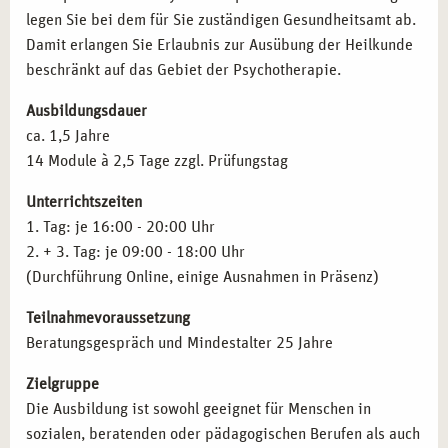
legen Sie bei dem für Sie zuständigen Gesundheitsamt ab.
Therapie- und Gesundheitszentren:
Mitarbeit in
Schizophrenien
Damit erlangen Sie Erlaubnis zur Ausübung der Heilkunde
sozialen Einrichtungen und Rehabilitationszentren.
Aﬀektive Störungen
beschränkt auf das Gebiet der Psychotherapie.
Coaching und Beratung:
Durchführung von Seminaren
Neurotische Störungen
und Workshops zur mentalen Gesundheit.
Verhaltensauﬀälligkeiten mit körperlichen Störungen
Ausbildungsdauer
Weiterbildung und Spezialisierung:
Vertiefung in
Persönlichkeitsstörungen
ca. 1,5 Jahre
Bereichen wie Verhaltenstherapie, Traumatherapie oder
Intelligenzminderung
14 Module à 2,5 Tage zzgl. Prüfungstag
Kinder- und Jugendtherapie.
Entwicklungsstörungen
Lehrtätigkeit:
Weitergabe Ihres Wissens in der
Störungen in Kindheit und Jugend
Unterrichtszeiten
Erwachsenenbildung oder als Dozent.
Prüfungstraining für die amtsärztliche Überprüfung
1. Tag: je 16:00 - 20:00 Uhr
Gesetzeskunde
2. + 3. Tag: je 09:00 - 18:00 Uhr
Therapieanträge
QUALIFIKATIONEN NACH IHRER AUSBILDUNG
(Durchführung Online, einige Ausnahmen in Präsenz)
Pharmakotherapie
IN MÜNCHEN
Teilnahmevoraussetzung
Inhalte der Fortbildung
Anatomie und Pysiologie
Mit erfolgreichem Abschluss können Sie folgende
Beratungsgespräch und Mindestalter 25 Jahre
Qualifikationen erwerben:
Zielgruppe
Heilpraktiker für Psychotherapie:
Zulassung zur
Die Ausbildung ist sowohl geeignet für Menschen in
therapeutischen Arbeit nach bestandener Prüfung.
sozialen, beratenden oder pädagogischen Berufen als auch