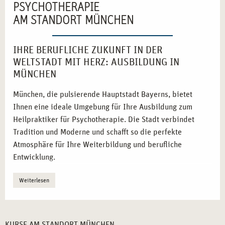
PSYCHOTHERAPIE
AM STANDORT MÜNCHEN
IHRE BERUFLICHE ZUKUNFT IN DER
WELTSTADT MIT HERZ: AUSBILDUNG IN
MÜNCHEN
München, die pulsierende Hauptstadt Bayerns, bietet
Ihnen eine ideale Umgebung für Ihre Ausbildung zum
Heilpraktiker für Psychotherapie. Die Stadt verbindet
Tradition und Moderne und schafft so die perfekte
Atmosphäre für Ihre Weiterbildung und berufliche
Entwicklung.
Vielfältige Netzwerke:
Nutzen Sie die starken
Weiterlesen
Verbindungen zu sozialen Einrichtungen und
Gesundheitszentren.
Inspirierende Umgebung:
Die kulturelle Vielfalt und
KURSE AM STANDORT MÜNCHEN