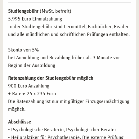
psychotherapeutische Ansätze in ihre Arbeit integrieren
Die Geschichte der Psychotherapie – die wichtigsten
wollen.
Studiengebühr
(MwSt. befreit)
Therapierichtungen und Modelle
Pädagogische Fachkräfte:
Lehrer und Erzieher, die ihre
5.995 Euro Einmalzahlung
Psychoanalyse (Freud)
Kompetenzen im Umgang mit psychischen Belastungen
In der Studiengebühr sind Lernmittel, Fachbücher, Reader
Analytische Psychologie (Jung)
vertiefen wollen.
und alle mündlichen und schriftlichen Prüfungen enthalten.
Individualpsychologie (Adler)
Selbstständige:
Menschen, die eine eigene Praxis
Verhaltenstherapie
gründen möchten.
Skonto von 5%
Gesprächstherapie (Rogers)
Quereinsteiger:
Interessierte, die eine neue berufliche
bei Anmeldung und Bezahlung früher als 3 Monate vor
Systemische Therapie
Perspektive im Gesundheitswesen suchen.
Beginn der Ausbildung
Gestalttherapie (Perls)
Transaktionsanalyse (Berne)
Ratenzahlung der Studiengebühr möglich
BERUFLICHE PERSPEKTIVEN NACH DER
Körpertherapeutische Verfahren
900 Euro Anzahlung
AUSBILDUNG IN MÜNCHEN
Kreativtherapeutische Verfahren
+ Raten: 24 x 235 Euro
Kinder- und Jugendtherapie
Nach Abschluss Ihrer Ausbildung stehen Ihnen in München
Die Ratenzahlung ist nur mit gültiger Einzugsermächtigung
Psychopathologie: Psychische Störungen
zahlreiche berufliche Möglichkeiten offen. Nutzen Sie Ihre
möglich.
Diagnoseschema ICD-10
neuen Qualifikationen in den folgenden Bereichen:
Abschlüsse
Psychischer und psychopathologischer Befund
• Psychologische Beraterin, Psychologischer Berater
Eigene Praxis:
Aufbau einer selbstständigen Tätigkeit
Organisch bedingte Störungen
• Heilpraktiker für Psychotherapie. Die externe Prüfung
mit flexiblen Arbeitszeiten.
Substanzinduzierte Störungen