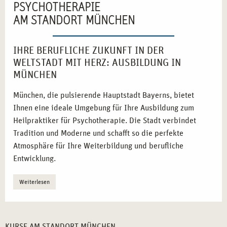
PSYCHOTHERAPIE
AM STANDORT MÜNCHEN
IHRE BERUFLICHE ZUKUNFT IN DER
WELTSTADT MIT HERZ: AUSBILDUNG IN
MÜNCHEN
München, die pulsierende Hauptstadt Bayerns, bietet
Ihnen eine ideale Umgebung für Ihre Ausbildung zum
Heilpraktiker für Psychotherapie. Die Stadt verbindet
Tradition und Moderne und schafft so die perfekte
Atmosphäre für Ihre Weiterbildung und berufliche
Entwicklung.
Vielfältige Netzwerke:
Nutzen Sie die starken
Weiterlesen
Verbindungen zu sozialen Einrichtungen und
Gesundheitszentren.
Inspirierende Umgebung:
Die kulturelle Vielfalt und
KURSE AM STANDORT MÜNCHEN