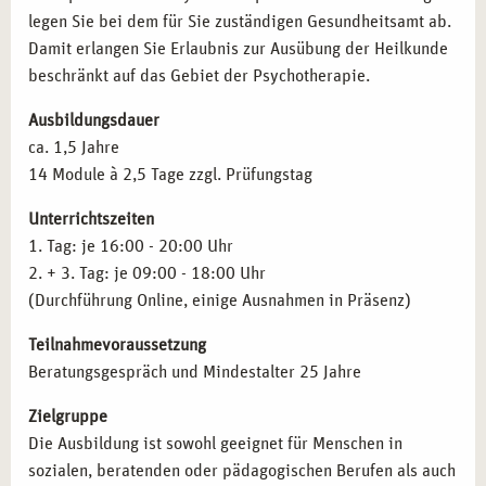
legen Sie bei dem für Sie zuständigen Gesundheitsamt ab.
Therapie- und Gesundheitszentren:
Mitarbeit in
Schizophrenien
Damit erlangen Sie Erlaubnis zur Ausübung der Heilkunde
sozialen Einrichtungen und Rehabilitationszentren.
Aﬀektive Störungen
beschränkt auf das Gebiet der Psychotherapie.
Coaching und Beratung:
Durchführung von Seminaren
Neurotische Störungen
und Workshops zur mentalen Gesundheit.
Verhaltensauﬀälligkeiten mit körperlichen Störungen
Ausbildungsdauer
Weiterbildung und Spezialisierung:
Vertiefung in
Persönlichkeitsstörungen
ca. 1,5 Jahre
Bereichen wie Verhaltenstherapie, Traumatherapie oder
Intelligenzminderung
14 Module à 2,5 Tage zzgl. Prüfungstag
Kinder- und Jugendtherapie.
Entwicklungsstörungen
Lehrtätigkeit:
Weitergabe Ihres Wissens in der
Störungen in Kindheit und Jugend
Unterrichtszeiten
Erwachsenenbildung oder als Dozent.
Prüfungstraining für die amtsärztliche Überprüfung
1. Tag: je 16:00 - 20:00 Uhr
Gesetzeskunde
2. + 3. Tag: je 09:00 - 18:00 Uhr
Therapieanträge
QUALIFIKATIONEN NACH IHRER AUSBILDUNG
(Durchführung Online, einige Ausnahmen in Präsenz)
Pharmakotherapie
IN MÜNCHEN
Teilnahmevoraussetzung
Inhalte der Fortbildung
Anatomie und Pysiologie
Mit erfolgreichem Abschluss können Sie folgende
Beratungsgespräch und Mindestalter 25 Jahre
Qualifikationen erwerben:
Zielgruppe
Heilpraktiker für Psychotherapie:
Zulassung zur
Die Ausbildung ist sowohl geeignet für Menschen in
therapeutischen Arbeit nach bestandener Prüfung.
sozialen, beratenden oder pädagogischen Berufen als auch