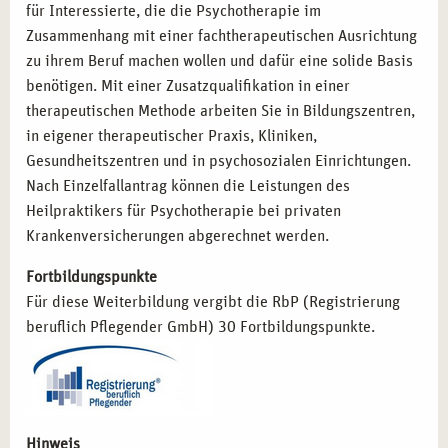
Psychologischer Berater:
Kompetenzen zur
für Interessierte, die die Psychotherapie im
psychologischen Betreuung und Beratung.
Zusammenhang mit einer fachtherapeutischen Ausrichtung
zu ihrem Beruf machen wollen und dafür eine solide Basis
benötigen. Mit einer Zusatzqualifikation in einer
STARTEN SIE MIT CAMPUS NATURALIS IN
therapeutischen Methode arbeiten Sie in Bildungszentren,
MÜNCHEN DURCH
in eigener therapeutischer Praxis, Kliniken,
Entscheiden Sie sich für die Ausbildung zum Heilpraktiker
Gesundheitszentren und in psychosozialen Einrichtungen.
für Psychotherapie bei campus naturalis in München und
Nach Einzelfallantrag können die Leistungen des
profitieren Sie von unserer langjährigen Erfahrung im
Heilpraktikers für Psychotherapie bei privaten
Bereich der Gesundheitsbildung. Unsere erfahrenen
Krankenversicherungen abgerechnet werden.
Dozenten und die inspirierende Umgebung der
Fortbildungspunkte
bayerischen Landeshauptstadt schaffen optimale
Für diese Weiterbildung vergibt die RbP (Registrierung
Bedingungen für Ihren Erfolg. Lassen Sie uns gemeinsam
beruflich Pflegender GmbH) 30 Fortbildungspunkte.
Ihre beruflichen Ziele verwirklichen und neue
Perspektiven schaffen!
Hinweis