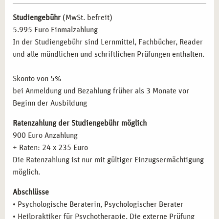
psychotherapeutische Ansätze in ihre Arbeit integrieren
Die Geschichte der Psychotherapie – die wichtigsten
wollen.
Studiengebühr
(MwSt. befreit)
Therapierichtungen und Modelle
Pädagogische Fachkräfte:
Lehrer und Erzieher, die ihre
5.995 Euro Einmalzahlung
Psychoanalyse (Freud)
Kompetenzen im Umgang mit psychischen Belastungen
In der Studiengebühr sind Lernmittel, Fachbücher, Reader
Analytische Psychologie (Jung)
vertiefen wollen.
und alle mündlichen und schriftlichen Prüfungen enthalten.
Individualpsychologie (Adler)
Selbstständige:
Menschen, die eine eigene Praxis
Verhaltenstherapie
gründen möchten.
Skonto von 5%
Gesprächstherapie (Rogers)
Quereinsteiger:
Interessierte, die eine neue berufliche
bei Anmeldung und Bezahlung früher als 3 Monate vor
Systemische Therapie
Perspektive im Gesundheitswesen suchen.
Beginn der Ausbildung
Gestalttherapie (Perls)
Transaktionsanalyse (Berne)
Ratenzahlung der Studiengebühr möglich
BERUFLICHE PERSPEKTIVEN NACH DER
Körpertherapeutische Verfahren
900 Euro Anzahlung
AUSBILDUNG IN MÜNCHEN
Kreativtherapeutische Verfahren
+ Raten: 24 x 235 Euro
Kinder- und Jugendtherapie
Nach Abschluss Ihrer Ausbildung stehen Ihnen in München
Die Ratenzahlung ist nur mit gültiger Einzugsermächtigung
Psychopathologie: Psychische Störungen
zahlreiche berufliche Möglichkeiten offen. Nutzen Sie Ihre
möglich.
Diagnoseschema ICD-10
neuen Qualifikationen in den folgenden Bereichen:
Abschlüsse
Psychischer und psychopathologischer Befund
• Psychologische Beraterin, Psychologischer Berater
Eigene Praxis:
Aufbau einer selbstständigen Tätigkeit
Organisch bedingte Störungen
• Heilpraktiker für Psychotherapie. Die externe Prüfung
mit flexiblen Arbeitszeiten.
Substanzinduzierte Störungen