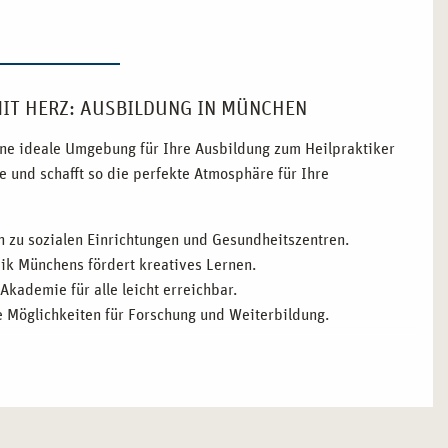
MIT HERZ: AUSBILDUNG IN MÜNCHEN
ine ideale Umgebung für Ihre Ausbildung zum Heilpraktiker
e und schafft so die perfekte Atmosphäre für Ihre
 zu sozialen Einrichtungen und Gesundheitszentren.
mik Münchens fördert kreatives Lernen.
kademie für alle leicht erreichbar.
 Möglichkeiten für Forschung und Weiterbildung.
RE AUSBILDUNG ZUM HEILPRAKTIKER FÜR
ät. Mit einem starken Fokus auf Gesundheitswesen und