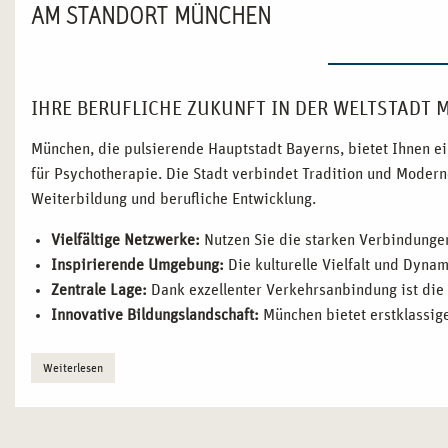
AM STANDORT MÜNCHEN
IHRE BERUFLICHE ZUKUNFT IN DER WELTSTADT 
München, die pulsierende Hauptstadt Bayerns, bietet Ihnen e
für Psychotherapie. Die Stadt verbindet Tradition und Modern
Weiterbildung und berufliche Entwicklung.
Vielfältige Netzwerke:
Nutzen Sie die starken Verbindungen
Inspirierende Umgebung:
Die kulturelle Vielfalt und Dyna
Zentrale Lage:
Dank exzellenter Verkehrsanbindung ist die A
Innovative Bildungslandschaft:
München bietet erstklassige
WARUM MÜNCHEN DER IDEALE STANDORT FÜR IH
Weiterlesen
PSYCHOTHERAPIE IST
München steht für Bildung, Innovation und hohe Lebensqualit