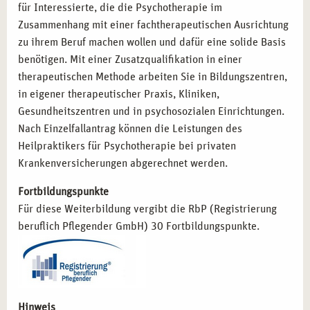
Psychologischer Berater:
Kompetenzen zur
für Interessierte, die die Psychotherapie im
psychologischen Betreuung und Beratung.
Zusammenhang mit einer fachtherapeutischen Ausrichtung
zu ihrem Beruf machen wollen und dafür eine solide Basis
benötigen. Mit einer Zusatzqualifikation in einer
STARTEN SIE MIT CAMPUS NATURALIS IN
therapeutischen Methode arbeiten Sie in Bildungszentren,
MÜNCHEN DURCH
in eigener therapeutischer Praxis, Kliniken,
Entscheiden Sie sich für die Ausbildung zum Heilpraktiker
Gesundheitszentren und in psychosozialen Einrichtungen.
für Psychotherapie bei campus naturalis in München und
Nach Einzelfallantrag können die Leistungen des
profitieren Sie von unserer langjährigen Erfahrung im
Heilpraktikers für Psychotherapie bei privaten
Bereich der Gesundheitsbildung. Unsere erfahrenen
Krankenversicherungen abgerechnet werden.
Dozenten und die inspirierende Umgebung der
Fortbildungspunkte
bayerischen Landeshauptstadt schaffen optimale
Für diese Weiterbildung vergibt die RbP (Registrierung
Bedingungen für Ihren Erfolg. Lassen Sie uns gemeinsam
beruflich Pflegender GmbH) 30 Fortbildungspunkte.
Ihre beruflichen Ziele verwirklichen und neue
Perspektiven schaffen!
Hinweis