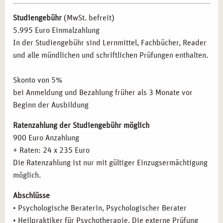
psychotherapeutische Ansätze in ihre Arbeit integrieren
Die Geschichte der Psychotherapie – die wichtigsten
wollen.
Studiengebühr
(MwSt. befreit)
Therapierichtungen und Modelle
Pädagogische Fachkräfte:
Lehrer und Erzieher, die ihre
5.995 Euro Einmalzahlung
Psychoanalyse (Freud)
Kompetenzen im Umgang mit psychischen Belastungen
In der Studiengebühr sind Lernmittel, Fachbücher, Reader
Analytische Psychologie (Jung)
vertiefen wollen.
und alle mündlichen und schriftlichen Prüfungen enthalten.
Individualpsychologie (Adler)
Selbstständige:
Menschen, die eine eigene Praxis
Verhaltenstherapie
gründen möchten.
Skonto von 5%
Gesprächstherapie (Rogers)
Quereinsteiger:
Interessierte, die eine neue berufliche
bei Anmeldung und Bezahlung früher als 3 Monate vor
Systemische Therapie
Perspektive im Gesundheitswesen suchen.
Beginn der Ausbildung
Gestalttherapie (Perls)
Transaktionsanalyse (Berne)
Ratenzahlung der Studiengebühr möglich
BERUFLICHE PERSPEKTIVEN NACH DER
Körpertherapeutische Verfahren
900 Euro Anzahlung
AUSBILDUNG IN MÜNCHEN
Kreativtherapeutische Verfahren
+ Raten: 24 x 235 Euro
Kinder- und Jugendtherapie
Nach Abschluss Ihrer Ausbildung stehen Ihnen in München
Die Ratenzahlung ist nur mit gültiger Einzugsermächtigung
Psychopathologie: Psychische Störungen
zahlreiche berufliche Möglichkeiten offen. Nutzen Sie Ihre
möglich.
Diagnoseschema ICD-10
neuen Qualifikationen in den folgenden Bereichen:
Abschlüsse
Psychischer und psychopathologischer Befund
• Psychologische Beraterin, Psychologischer Berater
Eigene Praxis:
Aufbau einer selbstständigen Tätigkeit
Organisch bedingte Störungen
• Heilpraktiker für Psychotherapie. Die externe Prüfung
mit flexiblen Arbeitszeiten.
Substanzinduzierte Störungen