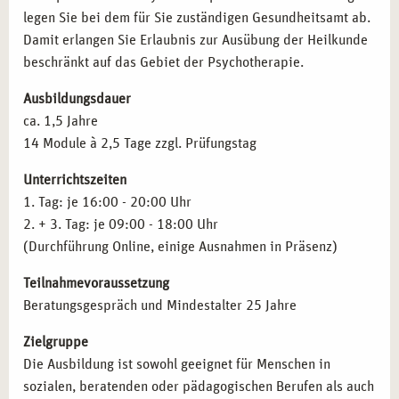
legen Sie bei dem für Sie zuständigen Gesundheitsamt ab.
Therapie- und Gesundheitszentren:
Mitarbeit in
Schizophrenien
Damit erlangen Sie Erlaubnis zur Ausübung der Heilkunde
sozialen Einrichtungen und Rehabilitationszentren.
Aﬀektive Störungen
beschränkt auf das Gebiet der Psychotherapie.
Coaching und Beratung:
Durchführung von Seminaren
Neurotische Störungen
und Workshops zur mentalen Gesundheit.
Verhaltensauﬀälligkeiten mit körperlichen Störungen
Ausbildungsdauer
Weiterbildung und Spezialisierung:
Vertiefung in
Persönlichkeitsstörungen
ca. 1,5 Jahre
Bereichen wie Verhaltenstherapie, Traumatherapie oder
Intelligenzminderung
14 Module à 2,5 Tage zzgl. Prüfungstag
Kinder- und Jugendtherapie.
Entwicklungsstörungen
Lehrtätigkeit:
Weitergabe Ihres Wissens in der
Störungen in Kindheit und Jugend
Unterrichtszeiten
Erwachsenenbildung oder als Dozent.
Prüfungstraining für die amtsärztliche Überprüfung
1. Tag: je 16:00 - 20:00 Uhr
Gesetzeskunde
2. + 3. Tag: je 09:00 - 18:00 Uhr
Therapieanträge
QUALIFIKATIONEN NACH IHRER AUSBILDUNG
(Durchführung Online, einige Ausnahmen in Präsenz)
Pharmakotherapie
IN MÜNCHEN
Teilnahmevoraussetzung
Inhalte der Fortbildung
Anatomie und Pysiologie
Mit erfolgreichem Abschluss können Sie folgende
Beratungsgespräch und Mindestalter 25 Jahre
Qualifikationen erwerben:
Zielgruppe
Heilpraktiker für Psychotherapie:
Zulassung zur
Die Ausbildung ist sowohl geeignet für Menschen in
therapeutischen Arbeit nach bestandener Prüfung.
sozialen, beratenden oder pädagogischen Berufen als auch