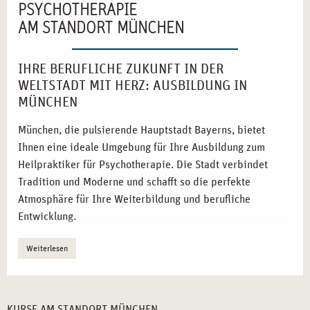
PSYCHOTHERAPIE
AM STANDORT MÜNCHEN
IHRE BERUFLICHE ZUKUNFT IN DER
WELTSTADT MIT HERZ: AUSBILDUNG IN
MÜNCHEN
München, die pulsierende Hauptstadt Bayerns, bietet
Ihnen eine ideale Umgebung für Ihre Ausbildung zum
Heilpraktiker für Psychotherapie. Die Stadt verbindet
Tradition und Moderne und schafft so die perfekte
Atmosphäre für Ihre Weiterbildung und berufliche
Entwicklung.
Vielfältige Netzwerke:
Nutzen Sie die starken
Weiterlesen
Verbindungen zu sozialen Einrichtungen und
Gesundheitszentren.
Inspirierende Umgebung:
Die kulturelle Vielfalt und
KURSE AM STANDORT MÜNCHEN