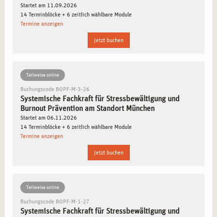
Bildungseinrichtungen aus. Die Stadt verbindet
Startet am 11.09.2026
Internationalität mit regionaler Verankerung und bietet
14 Terminblöcke + 6 zeitlich wählbare Module
Termine anzeigen
ideale Bedingungen, um Ihr Fachwissen zu erweitern. Die
vielfältigen beruflichen Möglichkeiten im
Jetzt buchen
Gesundheitswesen sowie die Balance zwischen Arbeit und
Freizeit machen München zu einem herausragenden Ort für
Ihre Ausbildung.
Teilweise online
Buchungscode BOPF-M-3-26
Systemische Fachkraft für Stressbewältigung und
AUSBILDUNGSINHALTE IN MÜNCHEN:
Burnout Prävention am Standort München
STRESSBEWÄLTIGUNG PROFESSIONELL
Startet am 06.11.2026
UMSETZEN
14 Terminblöcke + 6 zeitlich wählbare Module
Termine anzeigen
Die Ausbildung zum systemischen Fachberater für
Jetzt buchen
Stressbewältigung und Burnout-Prävention in München
vermittelt Ihnen fundiertes Wissen und praktische
Kompetenzen. Die Inhalte sind speziell auf die
Teilweise online
Herausforderungen der modernen Arbeitswelt
Buchungscode BOPF-M-1-27
zugeschnitten:
Systemische Fachkraft für Stressbewältigung und