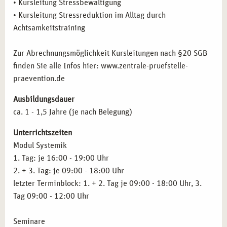
• Kursleitung Stressbewältigung
EINZIGARTIGE ABSCHLÜSSE FÜR IHRE
• Kursleitung Stressreduktion im Alltag durch
ZUKUNFT IN MÜNCHEN
Achtsamkeitstraining
Mit dieser praxisnahen und fundierten Ausbildung erhalten
Zur Abrechnungsmöglichkeit Kursleitungen nach §20 SGB
Sie folgende Qualifikationen:
finden Sie alle Infos hier: www.zentrale-pruefstelle-
praevention.de
Systemischer Fachberater für Stressbewältigung und
Burnout-Prävention
Ausbildungsdauer
Kursleiter für Entspannungstechniken
ca. 1 - 1,5 Jahre (je nach Belegung)
Systemischer Berater mit Spezialisierung auf
Stressmanagement
Unterrichtszeiten
Modul Systemik
Entscheiden Sie sich für eine Ausbildung bei campus
1. Tag: je 16:00 - 19:00 Uhr
naturalis in München und legen Sie den Grundstein für eine
2. + 3. Tag: je 09:00 - 18:00 Uhr
erfolgreiche Karriere. Unsere Akademie bietet Ihnen nicht
letzter Terminblock: 1. + 2. Tag je 09:00 - 18:00 Uhr, 3.
nur fundiertes Wissen und praxisorientierte Inhalte,
Tag 09:00 - 12:00 Uhr
sondern auch die Unterstützung eines erfahrenen Teams,
das Sie individuell fördert. In einer Stadt, die Innovation
Seminare