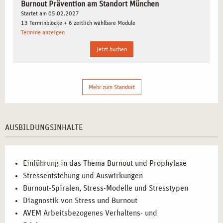
Burnout Prävention am Standort München
Grundlagen von Stress und Burnout:
Verstehen Sie die
Startet am 05.02.2027
komplexen Mechanismen und Auswirkungen von Stress.
13 Terminblöcke + 6 zeitlich wählbare Module
Termine anzeigen
Effektive Beratungsmethoden:
Erlernen Sie systemische
Ansätze, um lösungsorientiert mit Klienten zu arbeiten.
Jetzt buchen
Diagnostik und Analyse:
Entwickeln Sie Fähigkeiten zur
genauen Bewertung von Stresssituationen.
Techniken der Entspannung:
Beherrschen Sie bewährte
Mehr zum Standort
Verfahren wie progressive Muskelentspannung und
autogenes Training.
Aufbau von Resilienz:
Unterstützen Sie Ihre Klienten
AUSBILDUNGSINHALTE
dabei, psychische Widerstandsfähigkeit und
Selbstwirksamkeit zu fördern.
Einführung in das Thema Burnout und Prophylaxe
ZIELGRUPPEN IN MÜNCHEN: FÜR WEN IST DIE
Stressentstehung und Auswirkungen
AUSBILDUNG GEEIGNET?
Burnout-Spiralen, Stress-Modelle und Stresstypen
Diagnostik von Stress und Burnout
Diese Ausbildung richtet sich an verschiedene
AVEM Arbeitsbezogenes Verhaltens- und
Zielgruppen, die ihre berufliche Perspektive erweitern