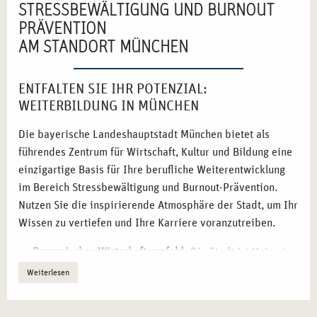
STRESSBEWÄLTIGUNG UND BURNOUT
PRÄVENTION
AM STANDORT MÜNCHEN
ENTFALTEN SIE IHR POTENZIAL:
WEITERBILDUNG IN MÜNCHEN
Die bayerische Landeshauptstadt München bietet als
führendes Zentrum für Wirtschaft, Kultur und Bildung eine
einzigartige Basis für Ihre berufliche Weiterentwicklung
im Bereich Stressbewältigung und Burnout-Prävention.
Nutzen Sie die inspirierende Atmosphäre der Stadt, um Ihr
Wissen zu vertiefen und Ihre Karriere voranzutreiben.
Dynamisches Wirtschaftsumfeld:
Die Stadt ist Heimat
zahlreicher internationaler Unternehmen, die
Weiterlesen
innovative Ansätze im Gesundheitsmanagement
schätzen.