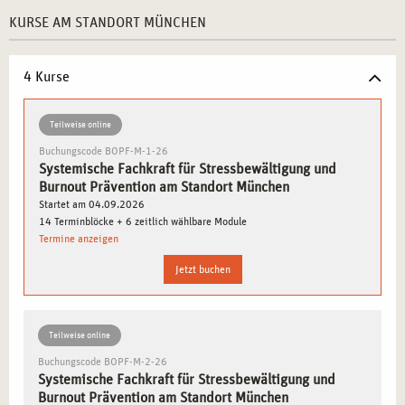
Optimale Infrastruktur:
Zentrale Lage, moderne
KURSE AM STANDORT MÜNCHEN
Räumlichkeiten und eine exzellente Verkehrsanbindung
erleichtern die Teilnahme an der Ausbildung.
Vielfältige Inspirationsquellen:
Münchens Mischung aus
4 Kurse
kulturellem Erbe und moderner Dynamik bietet Raum
für kreatives Lernen.
Teilweise online
Praxisorientierte Inhalte:
Die Ausbildungsinhalte sind
Buchungscode BOPF-M-1-26
speziell auf die Anforderungen der Arbeitswelt
Systemische Fachkraft für Stressbewältigung und
Burnout Prävention am Standort München
abgestimmt.
Startet am 04.09.2026
Flexibles Lernen:
Unsere modularen Kurse passen sich
14 Terminblöcke + 6 zeitlich wählbare Module
Ihrem Lebensstil und Ihren beruflichen Verpflichtungen
Termine anzeigen
an.
Jetzt buchen
MÜNCHEN: EIN STANDORT VOLLER CHANCEN
FÜR FACHBERATER
Teilweise online
Buchungscode BOPF-M-2-26
München zeichnet sich durch eine hervorragende
Systemische Fachkraft für Stressbewältigung und
Infrastruktur und ein breites Netzwerk an
Burnout Prävention am Standort München