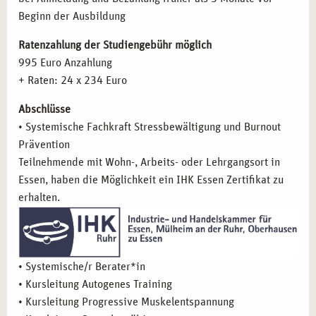
Beginn der Ausbildung
Nach erfolgreichem Abschluss der Ausbildung stehen Ihnen
zahlreiche Karrierewege offen. Ihre neuen Kompetenzen
Ratenzahlung der Studiengebühr möglich
können Sie in verschiedenen Berufsfeldern einsetzen:
995 Euro Anzahlung
+ Raten: 24 x 234 Euro
Betriebliche Gesundheitsförderung:
Implementieren Sie
Programme zur Stressprävention in Unternehmen.
Abschlüsse
Selbstständigkeit:
Gründen Sie Ihre eigene Praxis für
• Systemische Fachkraft Stressbewältigung und Burnout
systemische Beratung und Coaching.
Prävention
Gesundheitseinrichtungen:
Arbeiten Sie in
Teilnehmende mit Wohn-, Arbeits- oder Lehrgangsort in
Rehabilitationszentren, Kliniken oder sozialen
Essen, haben die Möglichkeit ein IHK Essen Zertifikat zu
Institutionen.
erhalten.
Weiterbildung und Lehre:
Leiten Sie Seminare und
Workshops zu Stressbewältigung und Burnout-
Prävention.
Soziale Projekte:
Unterstützen Sie gemeinnützige
• Systemische/r Berater*in
Organisationen durch Ihre Expertise im Bereich
• Kursleitung Autogenes Training
Stressmanagement.
• Kursleitung Progressive Muskelentspannung