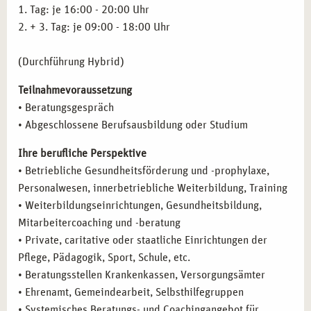
und Tradition perfekt vereint, bereiten wir Sie optimal auf
1. Tag: je 16:00 - 20:00 Uhr
Ihre berufliche Zukunft im Bereich Stressbewältigung und
2. + 3. Tag: je 09:00 - 18:00 Uhr
Burnout-Prävention vor. Nutzen Sie die Möglichkeit, Teil
unseres starken Netzwerks zu werden, und starten Sie
(Durchführung Hybrid)
noch heute Ihren Weg in eine erfüllende berufliche
Perspektive.
Teilnahmevoraussetzung
• Beratungsgespräch
• Abgeschlossene Berufsausbildung oder Studium
Ihre berufliche Perspektive
• Betriebliche Gesundheitsförderung und -prophylaxe,
Personalwesen, innerbetriebliche Weiterbildung, Training
• Weiterbildungseinrichtungen, Gesundheitsbildung,
Mitarbeitercoaching und -beratung
• Private, caritative oder staatliche Einrichtungen der
Pflege, Pädagogik, Sport, Schule, etc.
• Beratungsstellen Krankenkassen, Versorgungsämter
• Ehrenamt, Gemeindearbeit, Selbsthilfegruppen
• Systemisches Beratungs- und Coachingangebot für