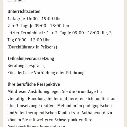
ca. 1 Jahr
FAZIT
Metamorphosen und ihr Ausdruck in der kreativen Arbeit
Unterrichtszeiten
Zielgruppenspezifische Arbeit
Nutzen Sie die Gelegenheit, Ihre Ausbildung in
kreativen
1. Tag: je 16:00 - 19:00 Uhr
Methoden
in München zu beginnen. Werden Sie ein Teil der
2. + 3. Tag: je 09:00 - 18:00 Uhr
Kreativpädagogik
campus naturalis
-Gemeinschaft und entwickeln Sie sich zu
letzter Terminblock: 1. + 2. Tag je 09:00 - 18:00 Uhr, 3.
Kreativtherapie mit Kindern
einer kompetenten Therapeutin bzw. einem kompetenten
Tag 09:00 - 12:00 Uhr
Kreativtherapie und Demenzerkrankung
Therapeuten, der kreative Prozesse nutzt, um Klienten zu
(Durchführung in Präsenz)
Kreativtherapie im heilpädagogischen Setting
unterstützen und Heilung zu fördern.
Klinische Kreativtherapie
Teilnahmevoraussetzung
Kulturpädagogische Arbeit
Beratungsgespräch,
Künstlerische Vorbildung oder Erfahrung
Einführung in die Psychopathologie
Fallgeschichten und Dokumentation
Ihre berufliche Perspektive
Mit dieser Ausbildung legen Sie die Grundlage für
vielfältige Handlungsfelder und bereiten sich fundiert auf
eine Umsetzung kreativer Methoden im pädagogischen
und/oder therapeutischen Kontext vor. Aufbauend dazu
können Sie mit weiteren Schwerpunkten Ihre