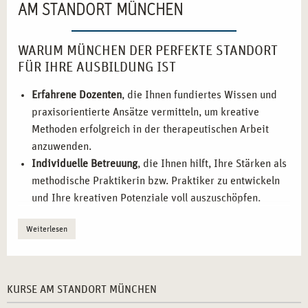
AM STANDORT MÜNCHEN
WARUM MÜNCHEN DER PERFEKTE STANDORT
FÜR IHRE AUSBILDUNG IST
Erfahrene Dozenten
, die Ihnen fundiertes Wissen und
praxisorientierte Ansätze vermitteln, um kreative
Methoden erfolgreich in der therapeutischen Arbeit
anzuwenden.
Individuelle Betreuung
, die Ihnen hilft, Ihre Stärken als
methodische Praktikerin bzw. Praktiker zu entwickeln
und Ihre kreativen Potenziale voll auszuschöpfen.
Flexibilität in der Ausbildung
, sodass Sie das Studium
Weiterlesen
gut mit anderen beruflichen und persönlichen
Verpflichtungen kombinieren können.
Praktische Übungen
, bei denen Sie Ihre kreatischen
Fähigkeiten direkt in der Arbeit mit Klienten einsetzen
KURSE AM STANDORT MÜNCHEN
können.