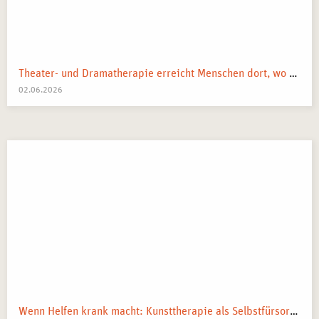
Theater- und Dramatherapie erreicht Menschen dort, wo Worte manchmal nicht mehr weiterkommen.
02.06.2026
Wenn Helfen krank macht: Kunsttherapie als Selbstfürsorge in pflegenden und beratenden Berufen