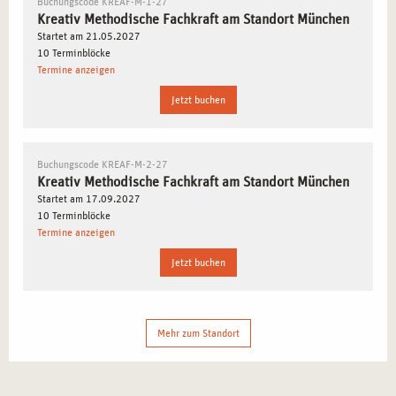
Buchungscode KREAF-M-1-27
Kreativ Methodische Fachkraft am Standort München
In dieser Ausbildung erlernen Sie, wie kreative Methoden
Startet am 21.05.2027
wie
Musik
,
Kunst
,
Tanz
und
Theater
in der Therapie
10 Terminblöcke
Termine anzeigen
eingesetzt werden können, um Heilungsprozesse zu
unterstützen und tiefgehende Veränderungen zu bewirken.
Jetzt buchen
Sie erfahren, wie diese kreativen Ausdrucksformen
Blockaden lösen und emotionales Wachstum fördern
können.
Buchungscode KREAF-M-2-27
Kreativ Methodische Fachkraft am Standort München
Startet am 17.09.2027
AUSBILDUNGSINHALTE: KREATIVE
10 Terminblöcke
THERAPIEANSÄTZE UND
Termine anzeigen
TIEFENPSYCHOLOGISCHE GRUNDLAGEN
Jetzt buchen
Das kreative Basisjahr umfasst die wichtigsten
theoretischen und praktischen Grundlagen für die Arbeit
mit kreativen Medien in der therapeutischen Praxis:
Mehr zum Standort
Kunsttherapie-Ausbildung
: Sie lernen die Grundlagen
der
Formenlehre
sowie verschiedene künstlerische