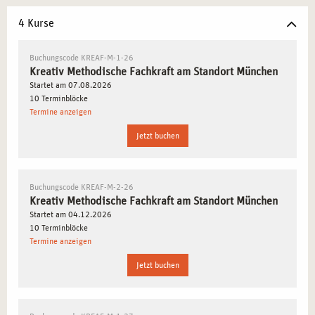
Berufliche Netzwerkmöglichkeiten
, die Ihnen helfen,
4 Kurse
Kontakte zu knüpfen und Ihre Karriere im Bereich der
kreativen Therapie zu starten.
Buchungscode KREAF-M-1-26
Kreativ Methodische Fachkraft am Standort München
WARUM MÜNCHEN ALS
Startet am 07.08.2026
10 Terminblöcke
AUSBILDUNGSSTANDORT FÜR SIE IDEAL IST
Termine anzeigen
München, als Kultur- und Wirtschaftszentrum, bietet Ihnen
Jetzt buchen
eine Vielzahl von Möglichkeiten, sich im Bereich der
kreativen Therapie weiterzubilden. Mit ihrer hohen
Lebensqualität und starken sozialen Strukturen ist
Buchungscode KREAF-M-2-26
München der perfekte Ort, um sich als
Kreativ Methodische Fachkraft am Standort München
methodische/r
Startet am 04.12.2026
Praktiker*in
weiterzuentwickeln. Hier profitieren Sie von
10 Terminblöcke
innovativen Ansätzen und einer breiten Palette an
Termine anzeigen
therapeutischen Projekten.
Jetzt buchen
KREATIVE THERAPIE: EIN GANZHEITLICHER
ANSATZ ZUR HEILUNG