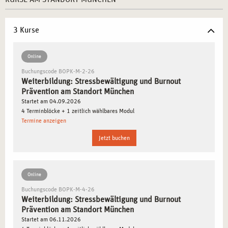
miteinander kombiniert.
Profitieren Sie von der Dichte an sozialen und
3 Kurse
Gesundheitsdienstleistern
in München, um das erlernte
Wissen direkt in der Praxis anzuwenden.
Online
Buchungscode BOPK-M-2-26
WARUM MÜNCHEN DER IDEALE STANDORT FÜR
Weiterbildung: Stressbewältigung und Burnout
IHRE WEITERBILDUNG IN
Prävention am Standort München
STRESSBEWÄLTIGUNG UND BURNOUT
Startet am 04.09.2026
PRÄVENTION IST
4 Terminblöcke + 1 zeitlich wählbares Modul
Termine anzeigen
München ist ein Zentrum für Innovation und Entwicklung
Jetzt buchen
im Bereich der psychischen Gesundheit und Prävention.
Die Stadt bietet eine Vielzahl von Organisationen,
Unternehmen und Einrichtungen, die sich auf
Online
Gesundheitsmanagement und Stressbewältigung
Buchungscode BOPK-M-4-26
konzentrieren. Hier finden Sie nicht nur hervorragende
Weiterbildung: Stressbewältigung und Burnout
berufliche Perspektiven, sondern auch ein Umfeld, das
Prävention am Standort München
Startet am 06.11.2026
Ihre berufliche und persönliche Weiterentwicklung fördert.