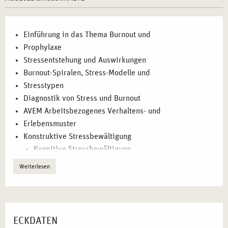
Psychologie, wie Sie Stress erfolgreich abbauen
können.
Einführung in das Thema Burnout und
Kombination von Stressbewältigungs-Techniken
:
Prophylaxe
Integrieren Sie Entspannungsverfahren wie Meditation
Stressentstehung und Auswirkungen
und progressive Muskelentspannung in Ihre tägliche
Burnout-Spiralen, Stress-Modelle und
Praxis.
Stresstypen
Förderung der Resilienz
: Stärken Sie die psychische
Diagnostik von Stress und Burnout
Widerstandsfähigkeit von Klienten*innen, um mit
AVEM Arbeitsbezogenes Verhaltens- und
stressigen Situationen besser umgehen zu können.
Erlebensmuster
Konstruktive Stressbewältigung
ZIELGRUPPEN FÜR DIE WEITERBILDUNG IN
Kognitive Stressbewältigung
STRESSBEWÄLTIGUNG UND BURNOUT
Instrumentelle Stressbewältigung
PRÄVENTION IN MÜNCHEN
Weiterlesen
Palliativ-regenerative Stressbewältigung
Selbstwirksamkeit und Wertearbeit
Die Weiterbildung richtet sich an Fachkräfte, die ihre
Genusstraining
Kenntnisse und Fähigkeiten zur Stressbewältigung und
Krisenprophylaxe
Burnout-Prävention erweitern möchten:
ECKDATEN
Psychohygiene